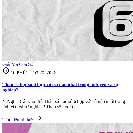
Giải Mã Con Số
schedule
10 PHÚT
Th3 20, 2026
Thần số học số 6 hợp với số nào nhất trong tình yêu và sự
nghiệp?
Ý Nghĩa Các Con Số Thần số học số 6 hợp với số nào nhất trong
tình yêu và sự nghiệp? Thần số học số...
east
Tìm hiểu tri thức