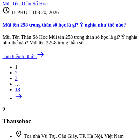
Mũi Tên Thần Số Học
schedule
11 PHÚT
Th3 20, 2026
Mũi tên 258 trong thần số học là gì? Ý nghĩa như thế nào?
Mũi Tên Thần Số Học Mũi tên 258 trong thần số học là gì? Ý nghĩa
như thế nào? Mũi tên 2-5-8 trong thần số...
east
Tìm hiểu tri thức
1
2
3
…
18
east
9
Thansohoc
location_on
Tòa nhà Vũ Trụ, Cầu Giấy, TP. Hà Nội, Việt Nam