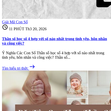
Giải Mã Con Số
schedule
11 PHÚT
Th3 20, 2026
Thần số học số 4 hợp với số nào nhất trong tình yêu, hôn nhân
và công việc?
Ý Nghĩa Các Con Số Thần số học số 4 hợp với số nào nhất trong
tình yêu, hôn nhân và công việc? Thần số...
east
Tìm hiểu tri thức