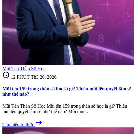
Mũi Tên Thần Số Học
schedule
12 PHÚT
Th3 20, 2026
Mũi tên 159 trong thần số học là gì? Thiếu mũi tên quyết tâm sẽ
như thế nào?
Mũi Tên Thần Số Học Mũi tên 159 trong thần số học là gì? Thiếu
mũi tên quyết tâm sẽ như thế nào? Mỗi mũi...
east
Tìm hiểu tri thức