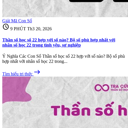
Giải Mã Con Số
schedule
9 PHÚT
Th3 20, 2026
Thần số học số 22 hợp với số nào? Bộ số phù hợp nhất với
nhân số học 22 trong tình yêu, sự nghiệp
Ý Nghĩa Các Con Số Thần số học số 22 hợp với số nào? Bộ số phù
hợp nhất với nhân số học 22 trong...
east
Tìm hiểu tri thức