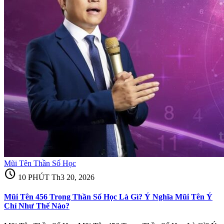
Mũi Tên Thần Số Học
schedule
10 PHÚT
Th3 20, 2026
Mũi Tên 456 Trong Thần Số Học Là Gì? Ý Nghĩa Mũi Tên Ý
Chí Như Thế Nào?