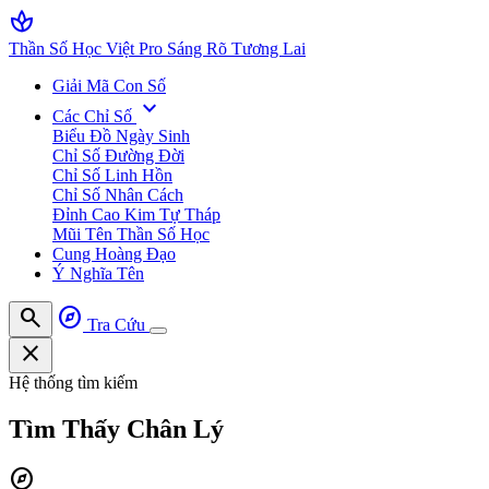
spa
Thần Số Học Việt Pro
Sáng Rõ Tương Lai
Giải Mã Con Số
expand_more
Các Chỉ Số
Biểu Đồ Ngày Sinh
Chỉ Số Đường Đời
Chỉ Số Linh Hồn
Chỉ Số Nhân Cách
Đỉnh Cao Kim Tự Tháp
Mũi Tên Thần Số Học
Cung Hoàng Đạo
Ý Nghĩa Tên
search
explore
Tra Cứu
close
Hệ thống tìm kiếm
Tìm Thấy
Chân Lý
explore