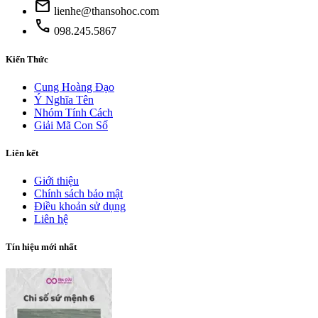
mail
lienhe@thansohoc.com
phone
098.245.5867
Kiến Thức
Cung Hoàng Đạo
Ý Nghĩa Tên
Nhóm Tính Cách
Giải Mã Con Số
Liên kết
Giới thiệu
Chính sách bảo mật
Điều khoản sử dụng
Liên hệ
Tín hiệu mới nhất