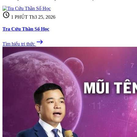
schedule
1 PHÚT
Th3 25, 2026
Tra Cứu Thần Số Học
east
Tìm hiểu tri thức