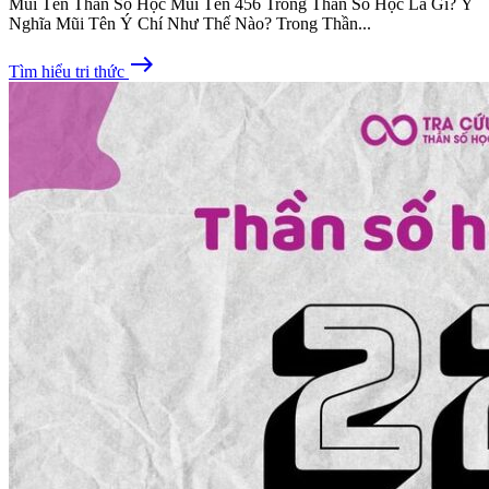
Mũi Tên Thần Số Học Mũi Tên 456 Trong Thần Số Học Là Gì? Ý
Nghĩa Mũi Tên Ý Chí Như Thế Nào? Trong Thần...
east
Tìm hiểu tri thức