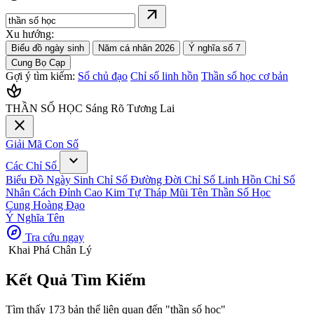
arrow_outward
Xu hướng:
Biểu đồ ngày sinh
Năm cá nhân 2026
Ý nghĩa số 7
Cung Bọ Cạp
Gợi ý tìm kiếm:
Số chủ đạo
Chỉ số linh hồn
Thần số học cơ bản
spa
THẦN SỐ HỌC
Sáng Rõ Tương Lai
close
Giải Mã Con Số
expand_more
Các Chỉ Số
Biểu Đồ Ngày Sinh
Chỉ Số Đường Đời
Chỉ Số Linh Hồn
Chỉ Số
Nhân Cách
Đỉnh Cao Kim Tự Tháp
Mũi Tên Thần Số Học
Cung Hoàng Đạo
Ý Nghĩa Tên
explore
Tra cứu ngay
Khai Phá Chân Lý
Kết Quả
Tìm Kiếm
Tìm thấy 173 bản thể liên quan đến
"thần số học"