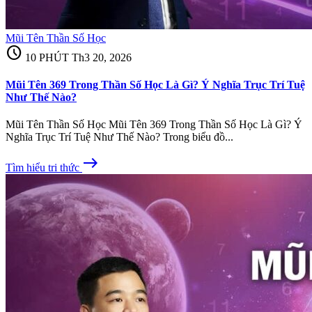
Mũi Tên Thần Số Học
schedule
10 PHÚT
Th3 20, 2026
Mũi Tên 369 Trong Thần Số Học Là Gì? Ý Nghĩa Trục Trí Tuệ
Như Thế Nào?
Mũi Tên Thần Số Học Mũi Tên 369 Trong Thần Số Học Là Gì? Ý
Nghĩa Trục Trí Tuệ Như Thế Nào? Trong biểu đồ...
east
Tìm hiểu tri thức