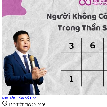
Mũi Tên Thần Số Học
schedule
17 PHÚT
Th3 20, 2026