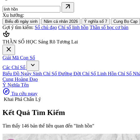
arrow_outward
Xu hướng:
Biểu đồ ngày sinh
Năm cá nhân 2026
Ý nghĩa số 7
Cung Bọ Cạp
Gợi ý tìm kiếm:
Số chủ đạo
Chỉ số linh hồn
Thần số học cơ bản
spa
THẦN SỐ HỌC
Sáng Rõ Tương Lai
close
Giải Mã Con Số
expand_more
Các Chỉ Số
Biểu Đồ Ngày Sinh
Chỉ Số Đường Đời
Chỉ Số Linh Hồn
Chỉ Số Nh
Cung Hoàng Đạo
Ý Nghĩa Tên
explore
Tra cứu ngay
Khai Phá Chân Lý
Kết Quả
Tìm Kiếm
Tìm thấy 146 bản thể liên quan đến
"linh hồn"