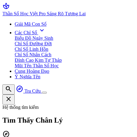
spa
Thần Số Học Việt Pro
Sáng Rõ Tương Lai
Giải Mã Con Số
expand_more
Các Chỉ Số
Biểu Đồ Ngày Sinh
Chỉ Số Đường Đời
Chỉ Số Linh Hồn
Chỉ Số Nhân Cách
Đỉnh Cao Kim Tự Tháp
Mũi Tên Thần Số Học
Cung Hoàng Đạo
Ý Nghĩa Tên
search
explore
Tra Cứu
close
Hệ thống tìm kiếm
Tìm Thấy
Chân Lý
explore