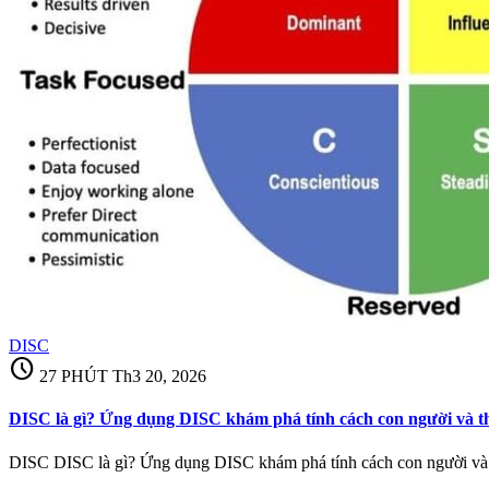
DISC
schedule
27 PHÚT
Th3 20, 2026
DISC là gì? Ứng dụng DISC khám phá tính cách con người và t
DISC DISC là gì? Ứng dụng DISC khám phá tính cách con người và t