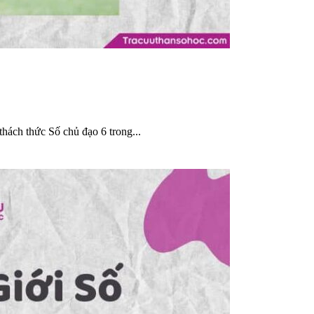
hách thức Số chủ đạo 6 trong...