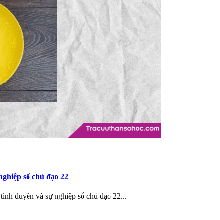
 nghiệp số chủ đạo 22
tình duyên và sự nghiệp số chủ đạo 22...