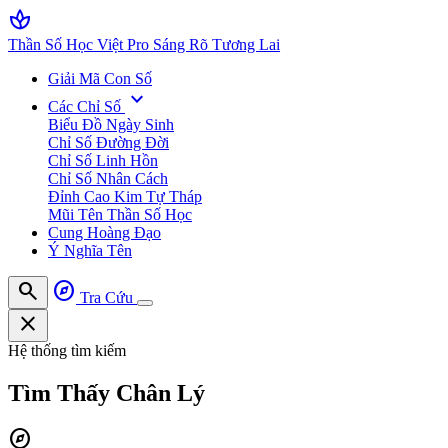
spa
Thần Số Học Việt Pro
Sáng Rõ Tương Lai
Giải Mã Con Số
expand_more
Các Chỉ Số
Biểu Đồ Ngày Sinh
Chỉ Số Đường Đời
Chỉ Số Linh Hồn
Chỉ Số Nhân Cách
Đỉnh Cao Kim Tự Tháp
Mũi Tên Thần Số Học
Cung Hoàng Đạo
Ý Nghĩa Tên
search
explore
Tra Cứu
close
Hệ thống tìm kiếm
Tìm Thấy
Chân Lý
explore