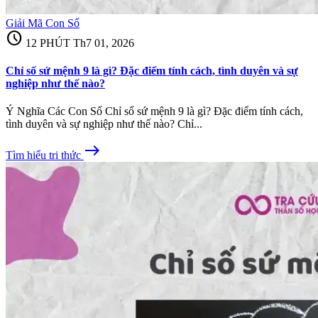
Giải Mã Con Số
schedule
12 PHÚT
Th7 01, 2026
Chỉ số sứ mệnh 9 là gì? Đặc điểm tính cách, tình duyên và sự
nghiệp như thế nào?
Ý Nghĩa Các Con Số Chỉ số sứ mệnh 9 là gì? Đặc điểm tính cách,
tình duyên và sự nghiệp như thế nào? Chỉ...
east
Tìm hiểu tri thức