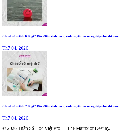
Chỉ số sứ mệnh 6 là gì? Đặc điểm tính cách, tình duyên và sự nghiệp như thế nào?
Th7 04, 2026
Chỉ số sứ mệnh 7 là gì? Đặc điểm tính cách, tình duyên và sự nghiệp như thế nào?
Th7 04, 2026
© 2026 Thần Số Học Việt Pro — The Matrix of Destiny.