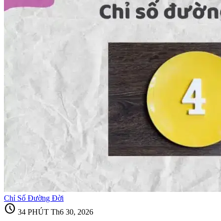
Chỉ Số Đường Đời
schedule
34 PHÚT
Th6 30, 2026