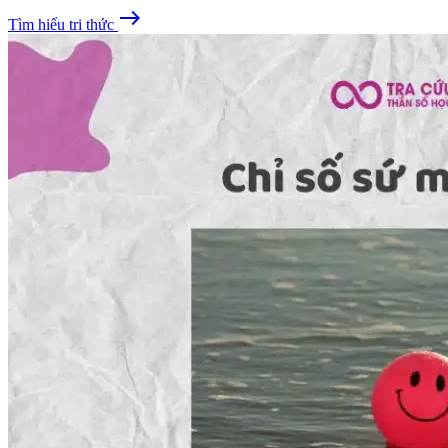
east
Tìm hiểu tri thức