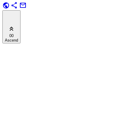
public
share
mail
keyboard_double_arrow_up
00
Ascend