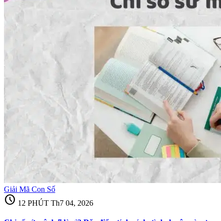
Giải Mã Con Số
schedule
12 PHÚT
Th7 04, 2026