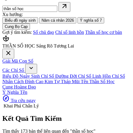
arrow_outward
Xu hướng:
Biểu đồ ngày sinh
Năm cá nhân 2026
Ý nghĩa số 7
Cung Bọ Cạp
Gợi ý tìm kiếm:
Số chủ đạo
Chỉ số linh hồn
Thần số học cơ bản
spa
THẦN SỐ HỌC
Sáng Rõ Tương Lai
close
Giải Mã Con Số
expand_more
Các Chỉ Số
Biểu Đồ Ngày Sinh
Chỉ Số Đường Đời
Chỉ Số Linh Hồn
Chỉ Số
Nhân Cách
Đỉnh Cao Kim Tự Tháp
Mũi Tên Thần Số Học
Cung Hoàng Đạo
Ý Nghĩa Tên
explore
Tra cứu ngay
Khai Phá Chân Lý
Kết Quả
Tìm Kiếm
Tìm thấy 173 bản thể liên quan đến
"thần số học"