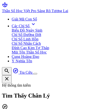
spa
Thần Số Học Việt Pro
Sáng Rõ Tương Lai
Giải Mã Con Số
expand_more
Các Chỉ Số
Biểu Đồ Ngày Sinh
Chỉ Số Đường Đời
Chỉ Số Linh Hồn
Chỉ Số Nhân Cách
Đỉnh Cao Kim Tự Tháp
Mũi Tên Thần Số Học
Cung Hoàng Đạo
Ý Nghĩa Tên
search
explore
Tra Cứu
close
Hệ thống tìm kiếm
Tìm Thấy
Chân Lý
explore