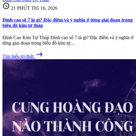
schedule
21 PHÚT
Th5 16, 2026
Đỉnh cao số 7 là gì? Đặc điểm và ý nghĩa ở từng giai đoạn trong
biểu đồ kim tự tháp
Đỉnh Cao Kim Tự Tháp Đỉnh cao số 7 là gì? Đặc điểm và ý nghĩa ở
từng giai đoạn trong biểu đồ kim tự...
east
Tìm hiểu tri thức