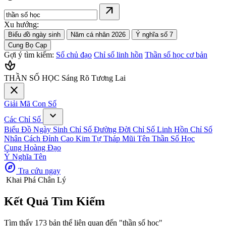
arrow_outward
Xu hướng:
Biểu đồ ngày sinh
Năm cá nhân 2026
Ý nghĩa số 7
Cung Bọ Cạp
Gợi ý tìm kiếm:
Số chủ đạo
Chỉ số linh hồn
Thần số học cơ bản
spa
THẦN SỐ HỌC
Sáng Rõ Tương Lai
close
Giải Mã Con Số
expand_more
Các Chỉ Số
Biểu Đồ Ngày Sinh
Chỉ Số Đường Đời
Chỉ Số Linh Hồn
Chỉ Số
Nhân Cách
Đỉnh Cao Kim Tự Tháp
Mũi Tên Thần Số Học
Cung Hoàng Đạo
Ý Nghĩa Tên
explore
Tra cứu ngay
Khai Phá Chân Lý
Kết Quả
Tìm Kiếm
Tìm thấy 173 bản thể liên quan đến
"thần số học"