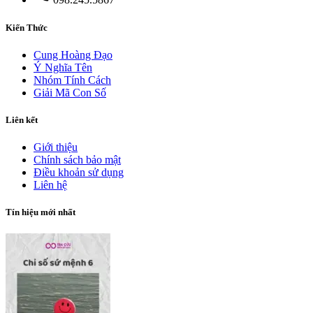
Kiến Thức
Cung Hoàng Đạo
Ý Nghĩa Tên
Nhóm Tính Cách
Giải Mã Con Số
Liên kết
Giới thiệu
Chính sách bảo mật
Điều khoản sử dụng
Liên hệ
Tín hiệu mới nhất