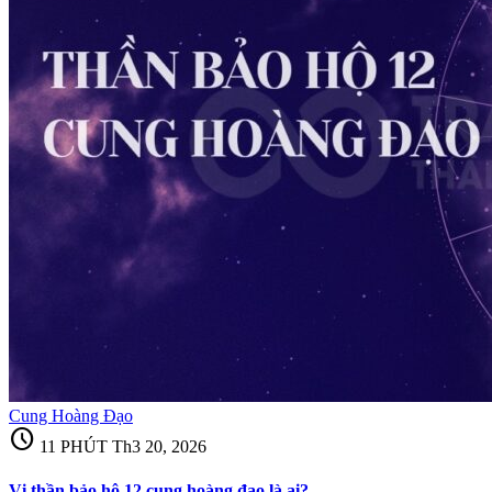
Cung Hoàng Đạo
schedule
11 PHÚT
Th3 20, 2026
Vị thần bảo hộ 12 cung hoàng đạo là ai?