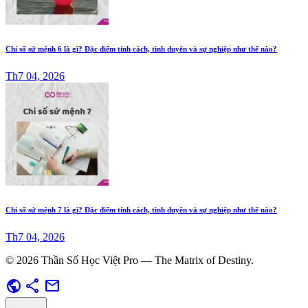
Chỉ số sứ mệnh 6 là gì? Đặc điểm tính cách, tình duyên và sự nghiệp như thế nào?
Th7 04, 2026
Chỉ số sứ mệnh 7 là gì? Đặc điểm tính cách, tình duyên và sự nghiệp như thế nào?
Th7 04, 2026
© 2026 Thần Số Học Việt Pro — The Matrix of Destiny.
public
share
mail