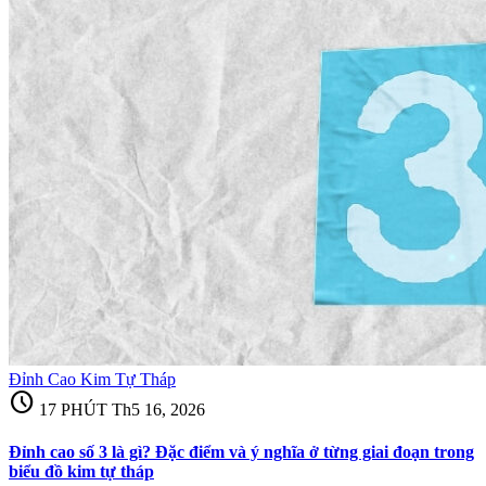
Đỉnh Cao Kim Tự Tháp
schedule
17 PHÚT
Th5 16, 2026
Đỉnh cao số 3 là gì? Đặc điểm và ý nghĩa ở từng giai đoạn trong
biểu đồ kim tự tháp