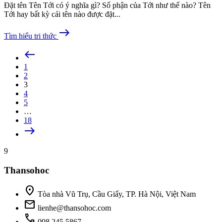
Đặt tên Tên Tới có ý nghĩa gì? Số phận của Tới như thế nào? Tên
Tới hay bất kỳ cái tên nào được đặt...
east
Tìm hiểu tri thức
west
1
2
3
4
5
…
18
east
9
Thansohoc
location_on
Tòa nhà Vũ Trụ, Cầu Giấy, TP. Hà Nội, Việt Nam
mail
lienhe@thansohoc.com
phone
098.245.5867