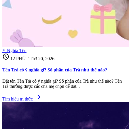
Ý Nghĩa Tên
schedule
12 PHÚT
Th3 20, 2026
Tên Trà có ý nghĩa gì? Số phận của Trà như thế nào?
Đặt tên Tên Trà có ý nghĩa gì? Số phận của Trà như thế nào? Tên
Trà thường được các cha mẹ chọn để đặt...
east
Tìm hiểu tri thức