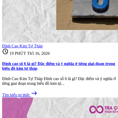
Đỉnh Cao Kim Tự Tháp
schedule
19 PHÚT
Th5 16, 2026
Đỉnh cao số 6 là gì? Đặc điểm và ý nghĩa ở từng giai đoạn trong
biểu đồ kim tự tháp
Đỉnh Cao Kim Tự Tháp Đỉnh cao số 6 là gì? Đặc điểm và ý nghĩa ở
từng giai đoạn trong biểu đồ kim tự...
east
Tìm hiểu tri thức