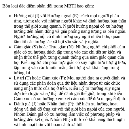
Bốn loại đặc điểm phân đôi trong MBTI bao gồm:
Hướng nội (I) với Hướng ngoại (E): cách mọi người phản
ứng, tương tác với những người khác và định hướng bản thân
trong thế giới xung quanh. Người hướng ngoại có xu hướng
hướng đến hành động và giải phóng năng lượng ra bên ngoài.
Người hướng nội có định hướng suy nghĩ nhiều hơn, quan
tâm tới các tương tác xã hội sâu sắc và ý nghĩa.
Cảm giác (S) hoặc Trực giác (N): Những người chi phối cảm
giác có xu hướng thích tập trung vào các chi tiết sự kiện và
nhận thức thế giới xung quanh thông qua năm giác quan của
họ. Kiểu người chi phối trực giác có suy nghĩ trừu tượng hơn,
tập trung vào các khuôn mẫu, ấn tượng và khả năng trong
tương lai.
Lý trí (T) hoặc Cảm xúc (F): Mọi người đưa ra quyết định và
sử dụng các phán đoán qua dữ liệu nhận được từ các chức
năng nhận thức của họ ở trên. Kiểu Lý trí thường suy nghĩ
dựa trên logic và sự thật để đánh giá thế giới, trong khi kiểu
Cảm xúc có xu hướng xem xét cảm xúc để đưa ra quyết định.
Đánh giá (J) hoặc Nhận thức (P): thể hiện xu hướng hoạt
động và thái độ ứng xử với thế giới bên ngoài của con người.
Nhóm Đánh giá có xu hướng làm việc có phương pháp và
hướng đến kết quả. Nhóm Nhận thức có khả năng thích nghi
và linh hoạt hơn với hoàn cảnh xã hội.