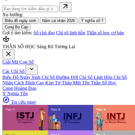
arrow_outward
Xu hướng:
Biểu đồ ngày sinh
Năm cá nhân 2026
Ý nghĩa số 7
Cung Bọ Cạp
Gợi ý tìm kiếm:
Số chủ đạo
Chỉ số linh hồn
Thần số học cơ bản
spa
THẦN SỐ HỌC
Sáng Rõ Tương Lai
close
Giải Mã Con Số
expand_more
Các Chỉ Số
Biểu Đồ Ngày Sinh
Chỉ Số Đường Đời
Chỉ Số Linh Hồn
Chỉ Số
Nhân Cách
Đỉnh Cao Kim Tự Tháp
Mũi Tên Thần Số Học
Cung Hoàng Đạo
Ý Nghĩa Tên
explore
Tra cứu ngay