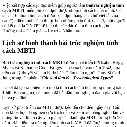
Việc kết hợp các đặc đặc điểm giúp người làm
bài
trắc nghiệm tính
cách MBTI
miễn phí xác định được nhóm tính cách của mình. Có
tất cả 16 nhóm tính cách được xác định bằng các chữ viết tắt của
các đặc điểm tính cách thuộc bốn nhóm phân đôi. Giả sử, một người
có kết quả là “INTP” sẽ biểu thị các đặc điểm tính cách gồm:
Hướng nội – Cảm giác – Lý trí – Nhận thức.
Lịch sử hình thành bài trắc nghiệm tính
cách MBTI
Bài trắc nghiệm tính cách MBTI
được phát triển bởi Isabel Briggs
Myers và Katharine Cook Briggs – mẹ của bà vào năm 1942, dựa
trên các lý thuyết về tâm lý do bác sĩ tâm thần người Thụy Sĩ Carl
Jung trong ​​tác phẩm “
Các loại tâm lý – Psychological Types”
.
Isabel đã tạo ra phiên bản mô tả tính cách đầu tiên trong những năm
1940. Bà cùng mẹ của mình đã bắt đầu thử nghiệm đánh giá với bạn
bè và gia đình.
Lịch sử phát triển của MBTI được kéo dài cho đến ngày nay. Các
nhà khoa học đã nghiên cứu trích dẫn và xem xét hàng nghìn lần về
thông tin và độ tin cậy vào giá trị của đánh giá MBTI trong hơn 50
năm. Bài kiểm tra trắc nghiệm tính cách MBTI đã được chứng minh