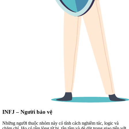
INFJ – Người bảo vệ
Những người thuộc nhóm này có tính cách nghiêm túc, logic và
chăm chỉ. Họ có tấm lòng từ bi, tận tâm và dè dặt trong giao tiếp với