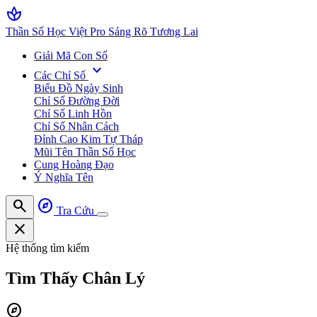
spa
Thần Số Học Việt Pro
Sáng Rõ Tương Lai
Giải Mã Con Số
expand_more
Các Chỉ Số
Biểu Đồ Ngày Sinh
Chỉ Số Đường Đời
Chỉ Số Linh Hồn
Chỉ Số Nhân Cách
Đỉnh Cao Kim Tự Tháp
Mũi Tên Thần Số Học
Cung Hoàng Đạo
Ý Nghĩa Tên
search
explore
Tra Cứu
close
Hệ thống tìm kiếm
Tìm Thấy
Chân Lý
explore