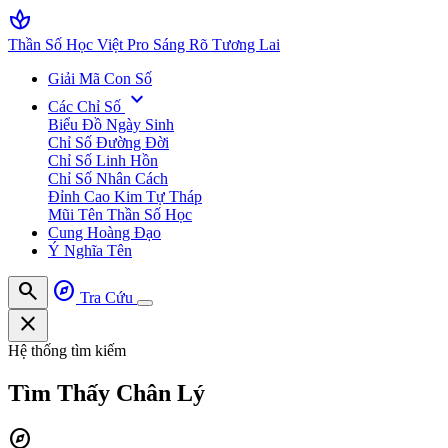
spa
Thần Số Học Việt Pro
Sáng Rõ Tương Lai
Giải Mã Con Số
expand_more
Các Chỉ Số
Biểu Đồ Ngày Sinh
Chỉ Số Đường Đời
Chỉ Số Linh Hồn
Chỉ Số Nhân Cách
Đỉnh Cao Kim Tự Tháp
Mũi Tên Thần Số Học
Cung Hoàng Đạo
Ý Nghĩa Tên
search
explore
Tra Cứu
close
Hệ thống tìm kiếm
Tìm Thấy
Chân Lý
explore