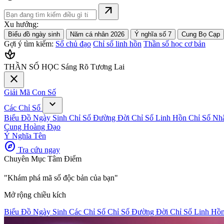
arrow_outward
Xu hướng:
Biểu đồ ngày sinh
Năm cá nhân 2026
Ý nghĩa số 7
Cung Bọ Cạp
Gợi ý tìm kiếm:
Số chủ đạo
Chỉ số linh hồn
Thần số học cơ bản
spa
THẦN SỐ HỌC
Sáng Rõ Tương Lai
close
Giải Mã Con Số
expand_more
Các Chỉ Số
Biểu Đồ Ngày Sinh
Chỉ Số Đường Đời
Chỉ Số Linh Hồn
Chỉ Số Nh
Cung Hoàng Đạo
Ý Nghĩa Tên
explore
Tra cứu ngay
Chuyên Mục Tâm Điểm
"Khám phá mã số độc bản của bạn"
Mở rộng chiều kích
Biểu Đồ Ngày Sinh
Các Chỉ Số
Chỉ Số Đường Đời
Chỉ Số Linh Hồ