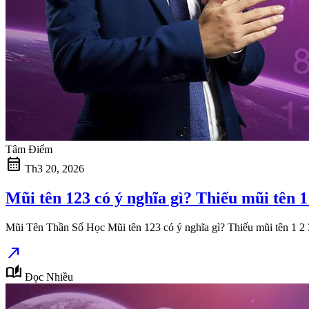
Tâm Điểm
calendar_month
Th3 20, 2026
Mũi tên 123 có ý nghĩa gì? Thiếu mũi tên 1
Mũi Tên Thần Số Học Mũi tên 123 có ý nghĩa gì? Thiếu mũi tên 1 2 
north_east
auto_stories
Đọc Nhiều