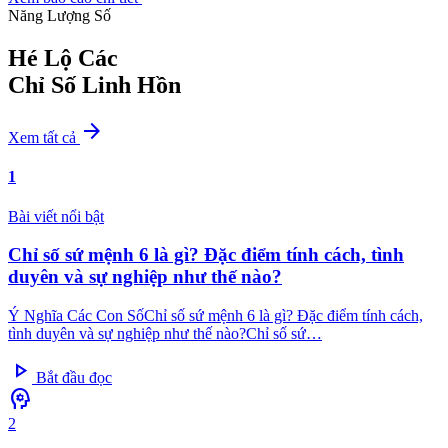
Năng Lượng Số
Hé Lộ Các
Chỉ Số Linh Hồn
arrow_forward
Xem tất cả
1
Bài viết nổi bật
Chỉ số sứ mệnh 6 là gì? Đặc điểm tính cách, tình
duyên và sự nghiệp như thế nào?
Ý Nghĩa Các Con SốChỉ số sứ mệnh 6 là gì? Đặc điểm tính cách,
tình duyên và sự nghiệp như thế nào?Chỉ số sứ…
play_arrow
Bắt đầu đọc
psychology
2