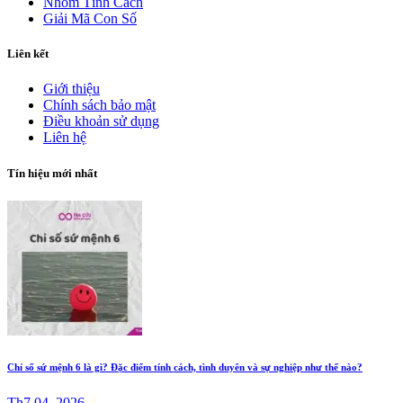
Nhóm Tính Cách
Giải Mã Con Số
Liên kết
Giới thiệu
Chính sách bảo mật
Điều khoản sử dụng
Liên hệ
Tín hiệu mới nhất
Chỉ số sứ mệnh 6 là gì? Đặc điểm tính cách, tình duyên và sự nghiệp như thế nào?
Th7 04, 2026