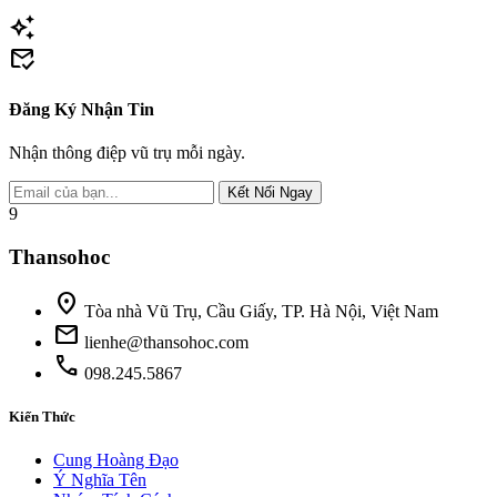
auto_awesome
mark_email_read
Đăng Ký Nhận Tin
Nhận thông điệp vũ trụ mỗi ngày.
Kết Nối Ngay
9
Thansohoc
location_on
Tòa nhà Vũ Trụ, Cầu Giấy, TP. Hà Nội, Việt Nam
mail
lienhe@thansohoc.com
phone
098.245.5867
Kiến Thức
Cung Hoàng Đạo
Ý Nghĩa Tên