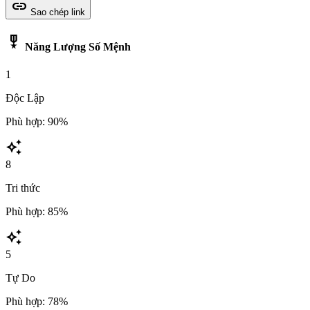
link
Sao chép link
military_tech
Năng Lượng Số Mệnh
1
Độc Lập
Phù hợp: 90%
auto_awesome
8
Tri thức
Phù hợp: 85%
auto_awesome
5
Tự Do
Phù hợp: 78%