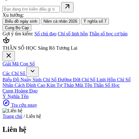
arrow_outward
Xu hướng:
Biểu đồ ngày sinh
Năm cá nhân 2026
Ý nghĩa số 7
Cung Bọ Cạp
Gợi ý tìm kiếm:
Số chủ đạo
Chỉ số linh hồn
Thần số học cơ bản
spa
THẦN SỐ HỌC
Sáng Rõ Tương Lai
close
Giải Mã Con Số
expand_more
Các Chỉ Số
Biểu Đồ Ngày Sinh
Chỉ Số Đường Đời
Chỉ Số Linh Hồn
Chỉ Số
Nhân Cách
Đỉnh Cao Kim Tự Tháp
Mũi Tên Thần Số Học
Cung Hoàng Đạo
Ý Nghĩa Tên
explore
Tra cứu ngay
Trang chủ
/
Liên hệ
Liên hệ