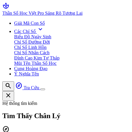
spa
Thần Số Học Việt Pro
Sáng Rõ Tương Lai
Giải Mã Con Số
expand_more
Các Chỉ Số
Biểu Đồ Ngày Sinh
Chỉ Số Đường Đời
Chỉ Số Linh Hồn
Chỉ Số Nhân Cách
Đỉnh Cao Kim Tự Tháp
Mũi Tên Thần Số Học
Cung Hoàng Đạo
Ý Nghĩa Tên
search
explore
Tra Cứu
close
Hệ thống tìm kiếm
Tìm Thấy
Chân Lý
explore