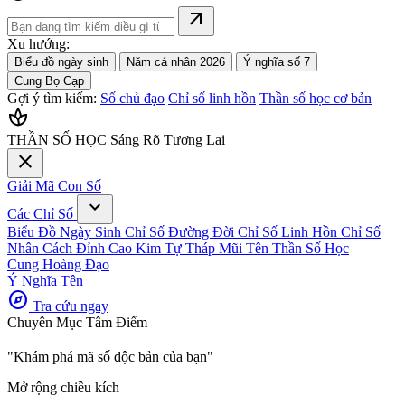
arrow_outward
Xu hướng:
Biểu đồ ngày sinh
Năm cá nhân 2026
Ý nghĩa số 7
Cung Bọ Cạp
Gợi ý tìm kiếm:
Số chủ đạo
Chỉ số linh hồn
Thần số học cơ bản
spa
THẦN SỐ HỌC
Sáng Rõ Tương Lai
close
Giải Mã Con Số
expand_more
Các Chỉ Số
Biểu Đồ Ngày Sinh
Chỉ Số Đường Đời
Chỉ Số Linh Hồn
Chỉ Số
Nhân Cách
Đỉnh Cao Kim Tự Tháp
Mũi Tên Thần Số Học
Cung Hoàng Đạo
Ý Nghĩa Tên
explore
Tra cứu ngay
Chuyên Mục Tâm Điểm
"Khám phá mã số độc bản của bạn"
Mở rộng chiều kích