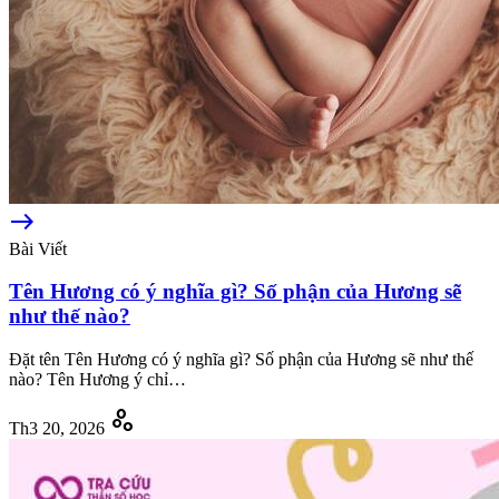
east
Bài Viết
Tên Hương có ý nghĩa gì? Số phận của Hương sẽ
như thế nào?
Đặt tên Tên Hương có ý nghĩa gì? Số phận của Hương sẽ như thế
nào? Tên Hương ý chỉ…
scatter_plot
Th3 20, 2026