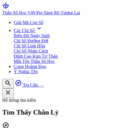
spa
Thần Số Học Việt Pro
Sáng Rõ Tương Lai
Giải Mã Con Số
expand_more
Các Chỉ Số
Biểu Đồ Ngày Sinh
Chỉ Số Đường Đời
Chỉ Số Linh Hồn
Chỉ Số Nhân Cách
Đỉnh Cao Kim Tự Tháp
Mũi Tên Thần Số Học
Cung Hoàng Đạo
Ý Nghĩa Tên
search
explore
Tra Cứu
close
Hệ thống tìm kiếm
Tìm Thấy
Chân Lý
explore