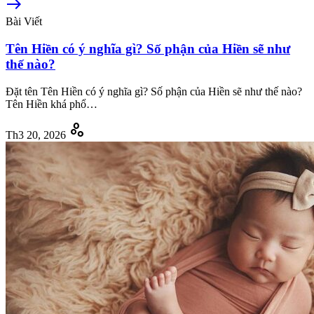
east
Bài Viết
Tên Hiền có ý nghĩa gì? Số phận của Hiền sẽ như
thế nào?
Đặt tên Tên Hiền có ý nghĩa gì? Số phận của Hiền sẽ như thế nào?
Tên Hiền khá phổ…
scatter_plot
Th3 20, 2026