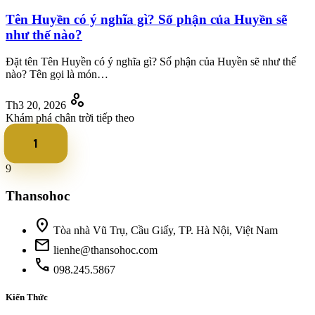
Tên Huyền có ý nghĩa gì? Số phận của Huyền sẽ
như thế nào?
Đặt tên Tên Huyền có ý nghĩa gì? Số phận của Huyền sẽ như thế
nào? Tên gọi là món…
scatter_plot
Th3 20, 2026
Khám phá chân trời tiếp theo
1
2
3
>
9
Thansohoc
location_on
Tòa nhà Vũ Trụ, Cầu Giấy, TP. Hà Nội, Việt Nam
mail
lienhe@thansohoc.com
phone
098.245.5867
Kiến Thức