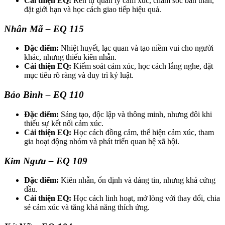
Cải thiện EQ:
Rèn tự quản lý cảm xúc, chăm sóc bản thân,
đặt giới hạn và học cách giao tiếp hiệu quả.
Nhân Mã – EQ 115
Đặc điểm:
Nhiệt huyết, lạc quan và tạo niềm vui cho người
khác, nhưng thiếu kiên nhẫn.
Cải thiện EQ:
Kiểm soát cảm xúc, học cách lắng nghe, đặt
mục tiêu rõ ràng và duy trì kỷ luật.
Bảo Bình – EQ 110
Đặc điểm:
Sáng tạo, độc lập và thông minh, nhưng đôi khi
thiếu sự kết nối cảm xúc.
Cải thiện EQ:
Học cách đồng cảm, thể hiện cảm xúc, tham
gia hoạt động nhóm và phát triển quan hệ xã hội.
Kim Ngưu – EQ 109
Đặc điểm:
Kiên nhẫn, ổn định và đáng tin, nhưng khá cứng
đầu.
Cải thiện EQ:
Học cách linh hoạt, mở lòng với thay đổi, chia
sẻ cảm xúc và tăng khả năng thích ứng.