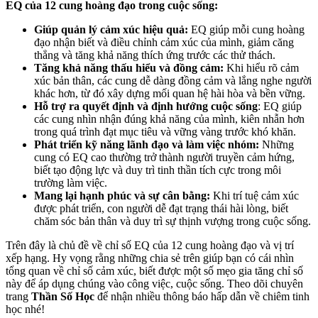
EQ của 12 cung hoàng đạo trong cuộc sống:
Giúp quản lý cảm xúc hiệu quả:
EQ giúp mỗi cung hoàng
đạo nhận biết và điều chỉnh cảm xúc của mình, giảm căng
thẳng và tăng khả năng thích ứng trước các thử thách.
Tăng khả năng thấu hiểu và đồng cảm:
Khi hiểu rõ cảm
xúc bản thân, các cung dễ dàng đồng cảm và lắng nghe người
khác hơn, từ đó xây dựng mối quan hệ hài hòa và bền vững.
Hỗ trợ ra quyết định và định hướng cuộc sống
: EQ giúp
các cung nhìn nhận đúng khả năng của mình, kiên nhẫn hơn
trong quá trình đạt mục tiêu và vững vàng trước khó khăn.
Phát triển kỹ năng lãnh đạo và làm việc nhóm:
Những
cung có EQ cao thường trở thành người truyền cảm hứng,
biết tạo động lực và duy trì tinh thần tích cực trong môi
trường làm việc.
Mang lại hạnh phúc và sự cân bằng:
Khi trí tuệ cảm xúc
được phát triển, con người dễ đạt trạng thái hài lòng, biết
chăm sóc bản thân và duy trì sự thịnh vượng trong cuộc sống.
Trên đây là chủ đề về chỉ số EQ của 12 cung hoàng đạo và vị trí
xếp hạng. Hy vọng rằng những chia sẻ trên giúp bạn có cái nhìn
tổng quan về chỉ số cảm xúc, biết được một số mẹo gia tăng chỉ số
này để áp dụng chúng vào công việc, cuộc sống. Theo dõi chuyên
trang
Thần Số Học
để nhận nhiều thông báo hấp dẫn về chiêm tinh
học nhé!