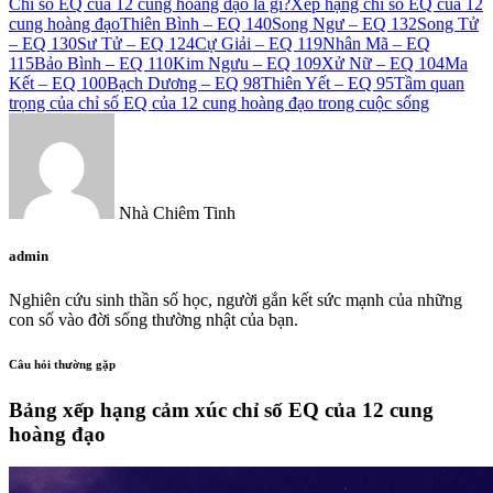
Chỉ số EQ của 12 cung hoàng đạo là gì?
Xếp hạng chỉ số EQ của 12
cung hoàng đạo
Thiên Bình – EQ 140
Song Ngư – EQ 132
Song Tử
– EQ 130
Sư Tử – EQ 124
Cự Giải – EQ 119
Nhân Mã – EQ
115
Bảo Bình – EQ 110
Kim Ngưu – EQ 109
Xử Nữ – EQ 104
Ma
Kết – EQ 100
Bạch Dương – EQ 98
Thiên Yết – EQ 95
Tầm quan
trọng của chỉ số EQ của 12 cung hoàng đạo trong cuộc sống
Nhà Chiêm Tinh
admin
Nghiên cứu sinh thần số học, người gắn kết sức mạnh của những
con số vào đời sống thường nhật của bạn.
Câu hỏi thường gặp
Bảng xếp hạng cảm xúc chỉ số EQ của 12 cung
hoàng đạo