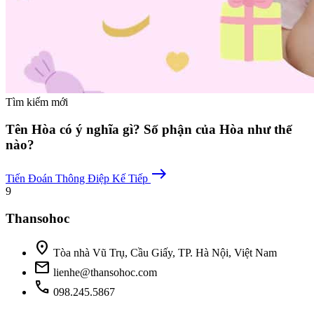
Tìm kiếm mới
Tên Hòa có ý nghĩa gì? Số phận của Hòa như thế
nào?
east
Tiến Đoán
Thông Điệp Kế Tiếp
9
Thansohoc
location_on
Tòa nhà Vũ Trụ, Cầu Giấy, TP. Hà Nội, Việt Nam
mail
lienhe@thansohoc.com
phone
098.245.5867