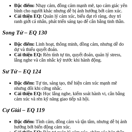
Đặc điểm:
Nhạy cảm, đồng cảm mạnh mẽ, tạo cảm giác yên
bình cho người khác nhưng dễ bị ảnh hưởng bởi cảm xúc.
Cải thiện EQ:
Quản lý cảm xúc, biểu đạt rõ ràng, duy trì
ranh giới cá nhân, phát triển sáng tạo để cân bằng tinh thần.
Song Tử – EQ 130
Đặc điểm:
Linh hoạt, thông minh, đồng cảm, nhưng dễ do
dự và thiếu quyết đoán.
Cải thiện EQ:
Rèn tính tự tin, quyết đoán, quản lý stress,
lắng nghe và cân nhắc kỹ trước khi hành động.
Sư Tử – EQ 124
Đặc điểm:
Tự tin, sáng tạo, thể hiện cảm xúc mạnh mẽ
nhưng đôi khi cứng nhắc.
Cải thiện EQ:
Học lắng nghe, kiểm soát hành vi, cân bằng
cảm xúc và rèn kỹ năng giao tiếp xã hội.
Cự Giải – EQ 119
Đặc điểm:
Tình cảm, đồng cảm và tận tâm, nhưng dễ bị ảnh
hưởng bởi biến động cảm xúc.