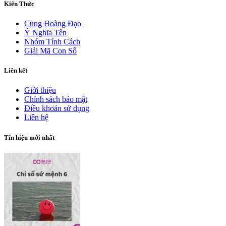
Kiến Thức
Cung Hoàng Đạo
Ý Nghĩa Tên
Nhóm Tính Cách
Giải Mã Con Số
Liên kết
Giới thiệu
Chính sách bảo mật
Điều khoản sử dụng
Liên hệ
Tín hiệu mới nhất