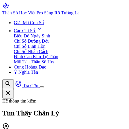
spa
Thần Số Học Việt Pro
Sáng Rõ Tương Lai
Giải Mã Con Số
expand_more
Các Chỉ Số
Biểu Đồ Ngày Sinh
Chỉ Số Đường Đời
Chỉ Số Linh Hồn
Chỉ Số Nhân Cách
Đỉnh Cao Kim Tự Tháp
Mũi Tên Thần Số Học
Cung Hoàng Đạo
Ý Nghĩa Tên
search
explore
Tra Cứu
close
Hệ thống tìm kiếm
Tìm Thấy
Chân Lý
explore