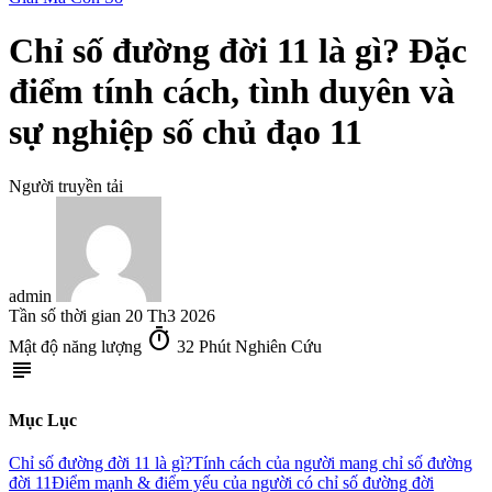
Chỉ số đường đời 11 là gì? Đặc
điểm tính cách, tình duyên và
sự nghiệp số chủ đạo 11
Người truyền tải
admin
Tần số thời gian
20 Th3 2026
timer
Mật độ năng lượng
32 Phút Nghiên Cứu
subject
Mục Lục
Chỉ số đường đời 11 là gì?
Tính cách của người mang chỉ số đường
đời 11
Điểm mạnh & điểm yếu của người có chỉ số đường đời