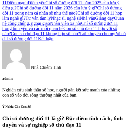
11
Điểm mạnh
Điểm yếu
Chỉ số đường đời 11 năm 2025 cần lưu ý
điều gì?
Chỉ số đường đời 11 năm 2026 cần lưu ý gì?
Chỉ số đường
đời 11 trong năm cá nhân sẽ như thế nào?
Chỉ số đường đời 11 hợp
làm nghề gì?
Tư vấn tâm lý
Nhạc sĩ, nghệ sĩ
Nhà văn
Giảng dạy
Quan
hệ công chúng, ngoại giao
Nhân viên xã hội
Chỉ số đường đời 11
trong tình yêu và các mối quan hệ
Con số chủ đạo 11 hợp với số
nào?
Con số chủ đạo 11 không hợp số nào?
Lời khuyên cho người có
chỉ số đường đời 11
Kết luận
Nhà Chiêm Tinh
admin
Nghiên cứu sinh thần số học, người gắn kết sức mạnh của những
con số vào đời sống thường nhật của bạn.
Ý Nghĩa Các Con Số
Chỉ số đường đời 11 là gì? Đặc điểm tính cách, tình
duyên và sự nghiệp số chủ đạo 11