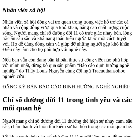
Nhân viên xã hội
Nhân viên xã hội đóng vai trò quan trọng trong việc hỗ trợ các cá
nhân và cộng đồng vượt qua khó khăn, nâng cao chất lượng cuộc
sống. Người mang chỉ số đường đời 11 có trực giác nhạy bén, lòng
trắc ẩn sâu sắc và khả năng thấu hiểu người khác một cách tuyệt
vời. Họ dễ dàng đồng cảm và giúp đỡ những người gặp khó khăn.
Điều này làm cho họ phù hợp với nghề này.
Nếu bạn vẫn còn đang băn khoăn thực sự công việc nào phù hợp
với mình nhất, đừng bỏ qua sản phẩm “Báo cáo định hướng nghề
nghiệp” do Thầy Louis Nguyễn cùng đội ngũ Tracuuthansohoc
nghiên cứu!
ĐĂNG KÝ BẢN BÁO CÁO ĐỊNH HƯỚNG NGHỀ NGHIỆP
Chỉ số đường đời 11 trong tình yêu và các
mối quan hệ
Người mang chỉ số đường đời 11 thường thể hiện sự nhạy cảm, sâu
sắc, chân thành và luôn tìm kiếm sự hài hòa trong các mối quan hệ.
Về khía cạnh tình yêu, số chủ đạo 11 là người lãng mạn, đồng cảm