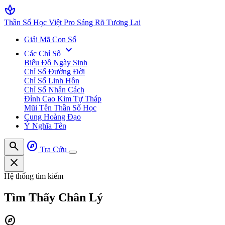
spa
Thần Số Học Việt Pro
Sáng Rõ Tương Lai
Giải Mã Con Số
expand_more
Các Chỉ Số
Biểu Đồ Ngày Sinh
Chỉ Số Đường Đời
Chỉ Số Linh Hồn
Chỉ Số Nhân Cách
Đỉnh Cao Kim Tự Tháp
Mũi Tên Thần Số Học
Cung Hoàng Đạo
Ý Nghĩa Tên
search
explore
Tra Cứu
close
Hệ thống tìm kiếm
Tìm Thấy
Chân Lý
explore