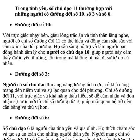
Trong tình yêu, số chủ đạo 11 thường hợp với
những người có đường đời số 10, số 3 và số 6.
Đường đời số 10:
Với trực giác nhạy bén, giàu lòng trắc ẩn và tinh thần lắng nghe,
người có chỉ số đường đời 11 có thể hiểu và đồng cảm sâu sắc với
cảm xúc của đối phương. Họ sẵn sàng hỗ trợ và làm người bạn
đồng hành tâm lý cho
người có chủ đạo 10
, giúp người này cảm
thấy được yêu thương, tôn trọng mà không bị mất đi sự tự do cá
nhân.
Đường đời số 3:
Người có số chủ đạo 3
mang năng lượng tích cực, có khả năng
mang đến niềm vui và sự lạc quan cho đối phương. Chỉ số đường
đời 11, với trực giác và khả năng thấu hiểu, sẽ dễ cảm nhận và đón
nhận sự tươi mới từ chỉ số đường đời 3, giúp mối quan hệ trở nên
cân bằng và thú vị hơn.
Đường đời số 6:
Số chủ đạo 6
là người của tình yêu và gia đình. Họ thích chăm sóc
và tạo sự an toàn cho những người thân yêu. Người mang chỉ số
đường đời 11 có tấm lòng nhân ái và nhu cầu được yêu thương, họ