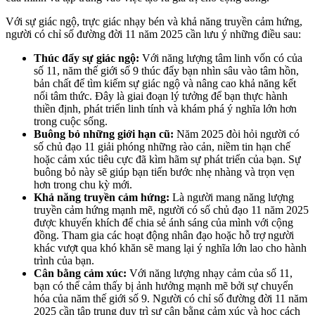
Với sự giác ngộ, trực giác nhạy bén và khả năng truyền cảm hứng,
người có chỉ số đường đời 11 năm 2025 cần lưu ý những điều sau:
Thúc đẩy sự giác ngộ:
Với năng lượng tâm linh vốn có của
số 11, năm thế giới số 9 thúc đẩy bạn nhìn sâu vào tâm hồn,
bản chất để tìm kiếm sự giác ngộ và nâng cao khả năng kết
nối tâm thức. Đây là giai đoạn lý tưởng để bạn thực hành
thiền định, phát triển linh tính và khám phá ý nghĩa lớn hơn
trong cuộc sống.
Buông bỏ những giới hạn cũ:
Năm 2025 đòi hỏi người có
số chủ đạo 11 giải phóng những rào cản, niềm tin hạn chế
hoặc cảm xúc tiêu cực đã kìm hãm sự phát triển của bạn. Sự
buông bỏ này sẽ giúp bạn tiến bước nhẹ nhàng và trọn vẹn
hơn trong chu kỳ mới.
Khả năng truyền cảm hứng:
Là người mang năng lượng
truyền cảm hứng mạnh mẽ, người có số chủ đạo 11 năm 2025
được khuyến khích để chia sẻ ánh sáng của mình với cộng
đồng. Tham gia các hoạt động nhân đạo hoặc hỗ trợ người
khác vượt qua khó khăn sẽ mang lại ý nghĩa lớn lao cho hành
trình của bạn.
Cân bằng cảm xúc:
Với năng lượng nhạy cảm của số 11,
bạn có thể cảm thấy bị ảnh hưởng mạnh mẽ bởi sự chuyển
hóa của năm thế giới số 9. Người có chỉ số đường đời 11 năm
2025 cần tập trung duy trì sự cân bằng cảm xúc và học cách