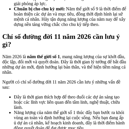
giải phóng áp lực.
Chuẩn bị cho chu kỳ mới:
Năm thế giới số 9 là thời điểm để
hoàn thiện các dự án và mục tiêu, đồng thời định hình lại sứ
mệnh cá nhân. Hãy tận dụng năng lượng của năm nay để xây
dựng nền tảng vững chắc cho chu kỳ tiếp theo.
Chỉ số đường đời 11 năm 2026 cần lưu ý
gì?
Năm 2026 là
năm thế giới số 1
, mang năng lượng của sự khởi đầu,
độc lập, đổi mới và quyết đoán. Đây là thời gian lý tưởng để bắt đầu
những dự án mới, định hướng lại bản thân, và thể hiện tiềm năng cá
nhân.
Người có chỉ số đường đời 11 năm 2026 cần lưu ý những vấn đề
sau:
Đây là thời gian thích hợp để theo đuổi các dự án sáng tạo
hoặc các lĩnh vực liên quan đến tâm linh, nghệ thuật, chữa
lành.
Năng lượng của năm thế giới số 1 thúc đẩy bạn bước ra khỏi
vùng an toàn và định hướng lại cuộc sống. Nếu bạn đang ấp
ủ dự án cá nhân, kế hoạch kinh doanh, đây là thời điểm hành
động quyết đoán để đạt được mục tiêu.