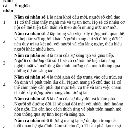
Năm
cá
Ý nghĩa
nhân
Năm cá nhân số 1
là năm khởi đầu mới, người số chủ đạo
1
11 có thể cảm thấy mạnh mẽ và tự tin hơn. Họ sẽ có nhiều cơ
hội để thể hiện bản thân và theo đuổi những ước mơ mới.
Năm cá nhân số 2
tập trung vào việc xây dựng mối quan hệ
và hợp tác với người khác. Người mang chỉ số đường đời 11
2
nên duy trì sự kết nối với người và cần lắng nghe, thấu hiểu
người khác nhiều hơn.
Năm cá nhân số 3
là năm của sự sáng tạo và giao tiếp.
Người có đường đời số 11 sẽ có cơ hội thể hiện tài năng
3
nghệ thuật và mở rộng tầm ảnh hưởng của mình thông qua
những dự án sáng tạo
Năm cá nhân số 4
là thời gian để tập trung vào cấu trúc, sự
ổn định và phát triển lâu dài. Người mang số chủ đạo 11 có
4
thể cảm thấy cần phải đặt mục tiêu cụ thể và làm việc chăm
chỉ để xây dựng nền móng cho tương lai.
Năm cá nhân số 5
là năm của sự thay đổi và khám phá.
Người số đường đời 11 sẽ phải đối mặt với nhiều tình huống
5
đột ngột. Họ cần học cách thích ứng và phát triển mạnh mẽ
hơn thông qua sự linh hoạt và sáng tạo.
Năm cá nhân số 6
thường mang lại sự ổn định trong các
mối quan hệ gia đình. Con số chủ đạo 11 cần phải tạo ra sự