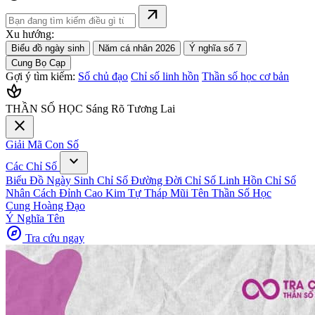
arrow_outward
Xu hướng:
Biểu đồ ngày sinh
Năm cá nhân 2026
Ý nghĩa số 7
Cung Bọ Cạp
Gợi ý tìm kiếm:
Số chủ đạo
Chỉ số linh hồn
Thần số học cơ bản
spa
THẦN SỐ HỌC
Sáng Rõ Tương Lai
close
Giải Mã Con Số
expand_more
Các Chỉ Số
Biểu Đồ Ngày Sinh
Chỉ Số Đường Đời
Chỉ Số Linh Hồn
Chỉ Số
Nhân Cách
Đỉnh Cao Kim Tự Tháp
Mũi Tên Thần Số Học
Cung Hoàng Đạo
Ý Nghĩa Tên
explore
Tra cứu ngay