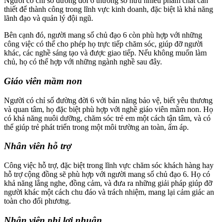
Người có chỉ số đường đời 6 thường sở hữu nhiều phẩm chất cần
thiết để thành công trong lĩnh vực kinh doanh, đặc biệt là khả năng
lãnh đạo và quản lý đội ngũ.
Bên cạnh đó, người mang số chủ đạo 6 còn phù hợp với những
công việc có thể cho phép họ trực tiếp chăm sóc, giúp đỡ người
khác, các nghề sáng tạo và được giao tiếp. Nếu không muốn làm
chủ, họ có thể hợp với những ngành nghề sau đây.
Giáo viên mầm non
Người có chỉ số đường đời 6 với bản năng bảo vệ, biết yêu thương
và quan tâm, họ đặc biệt phù hợp với nghề giáo viên mầm non. Họ
có khả năng nuôi dưỡng, chăm sóc trẻ em một cách tận tâm, và có
thể giúp trẻ phát triển trong một môi trường an toàn, ấm áp.
Nhân viên hỗ trợ
Công việc hỗ trợ, đặc biệt trong lĩnh vực chăm sóc khách hàng hay
hỗ trợ cộng đồng sẽ phù hợp với người mang số chủ đạo 6. Họ có
khả năng lắng nghe, đồng cảm, và đưa ra những giải pháp giúp đỡ
người khác một cách chu đáo và trách nhiệm, mang lại cảm giác an
toàn cho đối phương.
Nhân viên phi lợi nhuận