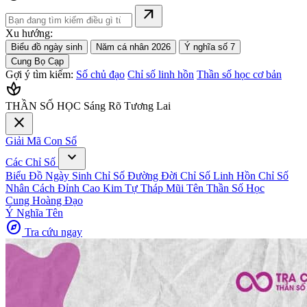
arrow_outward
Xu hướng:
Biểu đồ ngày sinh
Năm cá nhân 2026
Ý nghĩa số 7
Cung Bọ Cạp
Gợi ý tìm kiếm:
Số chủ đạo
Chỉ số linh hồn
Thần số học cơ bản
spa
THẦN SỐ HỌC
Sáng Rõ Tương Lai
close
Giải Mã Con Số
expand_more
Các Chỉ Số
Biểu Đồ Ngày Sinh
Chỉ Số Đường Đời
Chỉ Số Linh Hồn
Chỉ Số
Nhân Cách
Đỉnh Cao Kim Tự Tháp
Mũi Tên Thần Số Học
Cung Hoàng Đạo
Ý Nghĩa Tên
explore
Tra cứu ngay