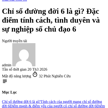
Chỉ số đường đời 6 là gì? Đặc
điểm tính cách, tình duyên và
sự nghiệp số chủ đạo 6
Người truyền tải
admin
Tần số thời gian
20 Th3 2026
timer
Mật độ năng lượng
32 Phút Nghiên Cứu
subject
Mục Lục
Chỉ số đường đời 6 là gì?
Tính cách của người mang chỉ số đường
đời 6
Điểm mạnh & điểm yếu của người có chỉ số đường đời 6
Điểm