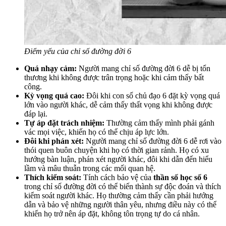
Điểm yếu của chỉ số đường đời 6
Quá nhạy cảm:
Người mang chỉ số đường đời 6 dễ bị tổn
thương khi không được trân trọng hoặc khi cảm thấy bất
công.
Kỳ vọng quá cao:
Đôi khi con số chủ đạo 6 đặt kỳ vọng quá
lớn vào người khác, dễ cảm thấy thất vọng khi không được
đáp lại.
Tự áp đặt trách nhiệm:
Thường cảm thấy mình phải gánh
vác mọi việc, khiến họ có thể chịu áp lực lớn.
Đôi khi phán xét:
Người mang chỉ số đường đời 6 dễ rơi vào
thói quen buôn chuyện khi họ có thời gian rảnh. Họ có xu
hướng bàn luận, phán xét người khác, đôi khi dẫn đến hiểu
lầm và mâu thuẫn trong các mối quan hệ.
Thích kiểm soát:
Tính cách bảo vệ của
thần số học số 6
trong chỉ số đường đời có thể biến thành sự độc đoán và thích
kiểm soát người khác. Họ thường cảm thấy cần phải hướng
dẫn và bảo vệ những người thân yêu, nhưng điều này có thể
khiến họ trở nên áp đặt, không tôn trọng tự do cá nhân.