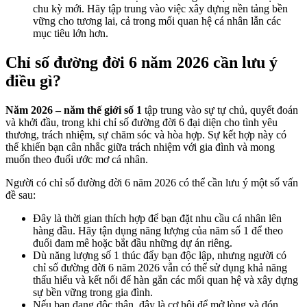
chu kỳ mới. Hãy tập trung vào việc xây dựng nền tảng bền
vững cho tương lai, cả trong mối quan hệ cá nhân lẫn các
mục tiêu lớn hơn.
Chỉ số đường đời 6 năm 2026 cần lưu ý
điều gì?
Năm 2026 – năm thế giới số 1
tập trung vào sự tự chủ, quyết đoán
và khởi đầu, trong khi chỉ số đường đời 6 đại diện cho tình yêu
thương, trách nhiệm, sự chăm sóc và hòa hợp. Sự kết hợp này có
thể khiến bạn cân nhắc giữa trách nhiệm với gia đình và mong
muốn theo đuổi ước mơ cá nhân.
Người có chỉ số đường đời 6 năm 2026 có thể cần lưu ý một số vấn
đề sau:
Đây là thời gian thích hợp để bạn đặt nhu cầu cá nhân lên
hàng đầu. Hãy tận dụng năng lượng của năm số 1 để theo
đuổi đam mê hoặc bắt đầu những dự án riêng.
Dù năng lượng số 1 thúc đẩy bạn độc lập, nhưng người có
chỉ số đường đời 6 năm 2026 vẫn có thể sử dụng khả năng
thấu hiểu và kết nối để hàn gắn các mối quan hệ và xây dựng
sự bền vững trong gia đình.
Nếu bạn đang độc thân, đây là cơ hội để mở lòng và đón