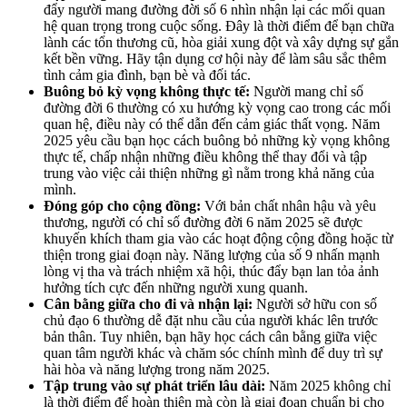
đẩy người mang đường đời số 6 nhìn nhận lại các mối quan
hệ quan trọng trong cuộc sống. Đây là thời điểm để bạn chữa
lành các tổn thương cũ, hòa giải xung đột và xây dựng sự gắn
kết bền vững. Hãy tận dụng cơ hội này để làm sâu sắc thêm
tình cảm gia đình, bạn bè và đối tác.
Buông bỏ kỳ vọng không thực tế:
Người mang chỉ số
đường đời 6 thường có xu hướng kỳ vọng cao trong các mối
quan hệ, điều này có thể dẫn đến cảm giác thất vọng. Năm
2025 yêu cầu bạn học cách buông bỏ những kỳ vọng không
thực tế, chấp nhận những điều không thể thay đổi và tập
trung vào việc cải thiện những gì nằm trong khả năng của
mình.
Đóng góp cho cộng đồng:
Với bản chất nhân hậu và yêu
thương, người có chỉ số đường đời 6 năm 2025 sẽ được
khuyến khích tham gia vào các hoạt động cộng đồng hoặc từ
thiện trong giai đoạn này. Năng lượng của số 9 nhấn mạnh
lòng vị tha và trách nhiệm xã hội, thúc đẩy bạn lan tỏa ảnh
hưởng tích cực đến những người xung quanh.
Cân bằng giữa cho đi và nhận lại:
Người sở hữu con số
chủ đạo 6 thường dễ đặt nhu cầu của người khác lên trước
bản thân. Tuy nhiên, bạn hãy học cách cân bằng giữa việc
quan tâm người khác và chăm sóc chính mình để duy trì sự
hài hòa và năng lượng trong năm 2025.
Tập trung vào sự phát triển lâu dài:
Năm 2025 không chỉ
là thời điểm để hoàn thiện mà còn là giai đoạn chuẩn bị cho