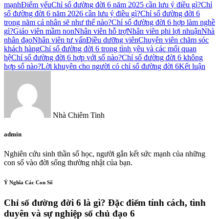
mạnh
Điểm yếu
Chỉ số đường đời 6 năm 2025 cần lưu ý điều gì?
Chỉ
số đường đời 6 năm 2026 cần lưu ý điều gì?
Chỉ số đường đời 6
trong năm cá nhân sẽ như thế nào?
Chỉ số đường đời 6 hợp làm nghề
gì?
Giáo viên mầm non
Nhân viên hỗ trợ
Nhân viên phi lợi nhuận
Nhà
nhân đạo
Nhân viên tư vấn
Điều dưỡng viên
Chuyên viên chăm sóc
khách hàng
Chỉ số đường đời 6 trong tình yêu và các mối quan
hệ
Chỉ số đường đời 6 hợp với số nào?
Chỉ số đường đời 6 không
hợp số nào?
Lời khuyên cho người có chỉ số đường đời 6
Kết luận
Nhà Chiêm Tinh
admin
Nghiên cứu sinh thần số học, người gắn kết sức mạnh của những
con số vào đời sống thường nhật của bạn.
Ý Nghĩa Các Con Số
Chỉ số đường đời 6 là gì? Đặc điểm tính cách, tình
duyên và sự nghiệp số chủ đạo 6