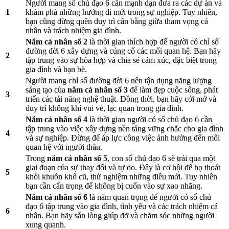
Người mang số chủ đạo 6 cần mạnh dạn đưa ra các dự án và
1
khám phá những hướng đi mới trong sự nghiệp. Tuy nhiên,
bạn cũng đừng quên duy trì cân bằng giữa tham vọng cá
nhân và trách nhiệm gia đình.
Năm cá nhân số 2
là thời gian thích hợp để người có chỉ số
đường đời 6 xây dựng và củng cố các mối quan hệ. Bạn hãy
2
tập trung vào sự hòa hợp và chia sẻ cảm xúc, đặc biệt trong
gia đình và bạn bè.
Người mang chỉ số đường đời 6 nên tận dụng năng lượng
sáng tạo của
năm cá nhân số 3
để làm đẹp cuộc sống, phát
3
triển các tài năng nghệ thuật. Đồng thời, bạn hãy cởi mở và
duy trì không khí vui vẻ, lạc quan trong gia đình.
Năm cá nhân số 4
là thời gian người có số chủ đạo 6 cần
tập trung vào việc xây dựng nền tảng vững chắc cho gia đình
4
và sự nghiệp. Đừng để áp lực công việc ảnh hưởng đến mối
quan hệ với người thân.
Trong
năm cá nhân số 5
, con số chủ đạo 6 sẽ trải qua một
giai đoạn của sự thay đổi và tự do. Đây là cơ hội để họ thoát
5
khỏi khuôn khổ cũ, thử nghiệm những điều mới. Tuy nhiên
bạn cần cẩn trọng để không bị cuốn vào sự xao nhãng.
Năm cá nhân số 6
là năm quan trọng để người có số chủ
đạo 6 tập trung vào gia đình, tình yêu và các trách nhiệm cá
6
nhân. Bạn hãy sẵn lòng giúp đỡ và chăm sóc những người
xung quanh.