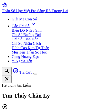
spa
Thần Số Học Việt Pro
Sáng Rõ Tương Lai
Giải Mã Con Số
expand_more
Các Chỉ Số
Biểu Đồ Ngày Sinh
Chỉ Số Đường Đời
Chỉ Số Linh Hồn
Chỉ Số Nhân Cách
Đỉnh Cao Kim Tự Tháp
Mũi Tên Thần Số Học
Cung Hoàng Đạo
Ý Nghĩa Tên
search
explore
Tra Cứu
close
Hệ thống tìm kiếm
Tìm Thấy
Chân Lý
explore