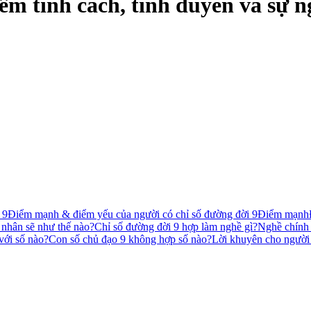
iểm tính cách, tình duyên và sự n
 9
Điểm mạnh & điểm yếu của người có chỉ số đường đời 9
Điểm mạnh
 nhân sẽ như thế nào?
Chỉ số đường đời 9 hợp làm nghề gì?
Nghề chính 
với số nào?
Con số chủ đạo 9 không hợp số nào?
Lời khuyên cho người 