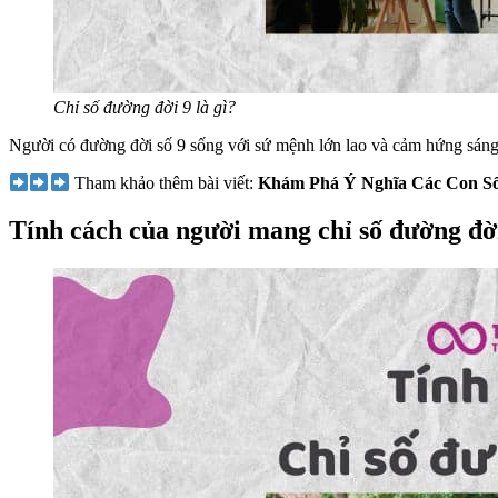
Chỉ số đường đời 9 là gì?
Người có đường đời số 9 sống với sứ mệnh lớn lao và cảm hứng sáng
Tham khảo thêm bài viết:
Khám Phá Ý Nghĩa Các Con Số
Tính cách của người mang chỉ số đường đờ