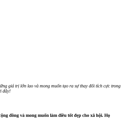
g giá trị lớn lao và mong muốn tạo ra sự thay đổi tích cực trong
i đây!
 cộng đồng và mong muốn làm điều tốt đẹp cho xã hội. Họ