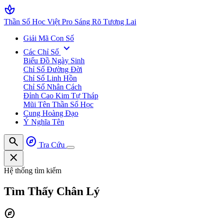
spa
Thần Số Học Việt Pro
Sáng Rõ Tương Lai
Giải Mã Con Số
expand_more
Các Chỉ Số
Biểu Đồ Ngày Sinh
Chỉ Số Đường Đời
Chỉ Số Linh Hồn
Chỉ Số Nhân Cách
Đỉnh Cao Kim Tự Tháp
Mũi Tên Thần Số Học
Cung Hoàng Đạo
Ý Nghĩa Tên
search
explore
Tra Cứu
close
Hệ thống tìm kiếm
Tìm Thấy
Chân Lý
explore