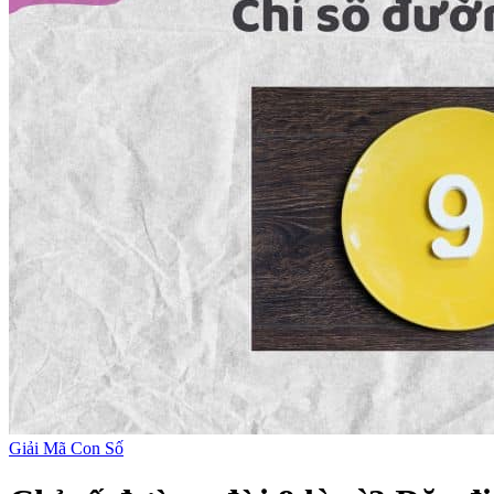
Giải Mã Con Số