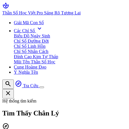
spa
Thần Số Học Việt Pro
Sáng Rõ Tương Lai
Giải Mã Con Số
expand_more
Các Chỉ Số
Biểu Đồ Ngày Sinh
Chỉ Số Đường Đời
Chỉ Số Linh Hồn
Chỉ Số Nhân Cách
Đỉnh Cao Kim Tự Tháp
Mũi Tên Thần Số Học
Cung Hoàng Đạo
Ý Nghĩa Tên
search
explore
Tra Cứu
close
Hệ thống tìm kiếm
Tìm Thấy
Chân Lý
explore