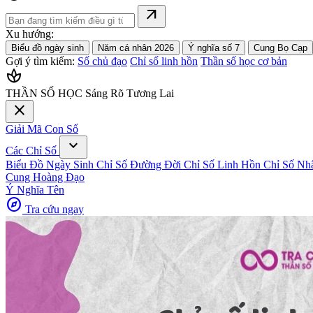
arrow_outward
Xu hướng:
Biểu đồ ngày sinh
Năm cá nhân 2026
Ý nghĩa số 7
Cung Bọ Cạp
Gợi ý tìm kiếm:
Số chủ đạo
Chỉ số linh hồn
Thần số học cơ bản
spa
THẦN SỐ HỌC
Sáng Rõ Tương Lai
close
Giải Mã Con Số
expand_more
Các Chỉ Số
Biểu Đồ Ngày Sinh
Chỉ Số Đường Đời
Chỉ Số Linh Hồn
Chỉ Số Nh
Cung Hoàng Đạo
Ý Nghĩa Tên
explore
Tra cứu ngay