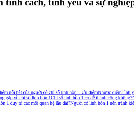
m tính cách, tình yêu và sự nghiệ
iểm nổi bật của người có chỉ số linh hồn 1
Ưu điểm
Nhược điểm
Tình y
ng gặp về chỉ số linh hồn 1
Chỉ số linh hồn 1 có dễ thành công không?
ồn 1 duy trì các mối quan hệ lâu dài?
Người có linh hồn 1 nên tránh ki