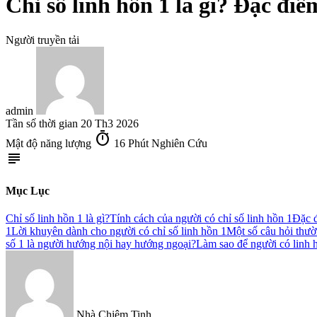
Chỉ số linh hồn 1 là gì? Đặc điể
Người truyền tải
admin
Tần số thời gian
20 Th3 2026
timer
Mật độ năng lượng
16 Phút Nghiên Cứu
subject
Mục Lục
Chỉ số linh hồn 1 là gì?
Tính cách của người có chỉ số linh hồn 1
Đặc đ
1
Lời khuyên dành cho người có chỉ số linh hồn 1
Một số câu hỏi thườ
số 1 là người hướng nội hay hướng ngoại?
Làm sao để người có linh h
Nhà Chiêm Tinh