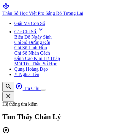
spa
Thần Số Học Việt Pro
Sáng Rõ Tương Lai
Giải Mã Con Số
expand_more
Các Chỉ Số
Biểu Đồ Ngày Sinh
Chỉ Số Đường Đời
Chỉ Số Linh Hồn
Chỉ Số Nhân Cách
Đỉnh Cao Kim Tự Tháp
Mũi Tên Thần Số Học
Cung Hoàng Đạo
Ý Nghĩa Tên
search
explore
Tra Cứu
close
Hệ thống tìm kiếm
Tìm Thấy
Chân Lý
explore