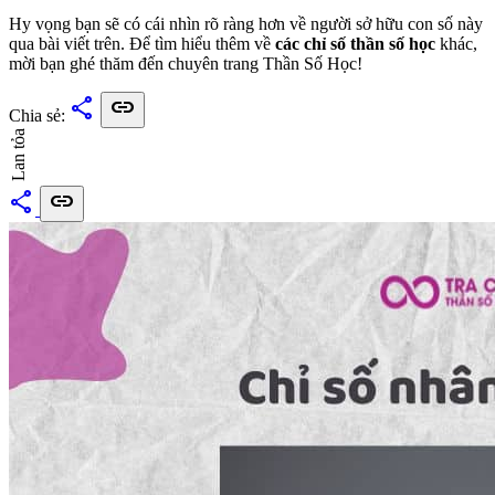
Hy vọng bạn sẽ có cái nhìn rõ ràng hơn về người sở hữu con số này
qua bài viết trên. Để tìm hiểu thêm về
các chỉ số thần số học
khác,
mời bạn ghé thăm đến chuyên trang Thần Số Học!
share
link
Chia sẻ:
Lan tỏa
share
link