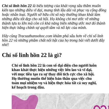
Chỉ số linh hồn 22
là biểu tượng của khát vọng sâu thẳm muốn
kiến tạo những điều vĩ đại, mang tính lâu dài và phục vụ cộng đồng
hoặc nhân loại. Người sở hữu chỉ số này thường khao khát làm
những điều tốt đẹp cho xã hội. Họ không chỉ mơ ước về những
thành tựu to lớn mà còn có khả năng biến những ước mơ đó thành
hiện thực bằng chính sự quyết tâm và nỗ lực của mình.
Hãy cùng Tracuuthansohoc.com khám phá sâu hơn về chỉ số linh
hồn 22 và những phẩm chất nổi bật của họ trong bài viết dưới đây
nhé!
Chỉ số linh hồn 22 là gì?
Chỉ số linh hồn 22 là con số đại diện cho người luôn
khao khát thực hiện những việc lớn lao và vĩ đại,
với mục tiêu tạo ra sự thay đổi tích cực cho xã hội.
Họ thường muốn thể hiện bản thân qua việc chu
toàn mọi nhiệm vụ và hiện thực hóa tất cả suy nghĩ,
kế hoạch trong đầu.