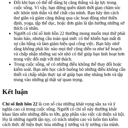
Đôi khi bạn có thể dễ dàng bị căng thẳng và áp lực trong
cuộc sống. Vì vậy, bạn đừng quên dành thời gian chăm sóc
sức khỏe tinh thần và thể chất của mình. Bạn hãy tìm cách
thư giãn và giảm căng thẳng qua các hoạt động như thiền
định, yoga, tập thể dục, hoặc đơn giản là tận hưởng những sở
thích cá nhân.
Người có chỉ số linh hồn 22 thường mong muốn mọi thứ phải
hoàn hảo, nhưng cầu toàn quá mức có thể khiến bạn mất đi
sự cân bằng và làm giảm hiệu quả công việc. Bạn hãy nhớ
rằng không phải lúc nào mọi thứ cũng diễn ra như kế hoạch
và chấp nhận những sai sót nhỏ có thể giúp bạn linh hoạt hơn
trong việc đối mặt với thử thách.
Trong cuộc sống, sẽ có những điều không thể thay đổi hoặc
kiểm soát. Bạn nên học cách buông bỏ những điều không cần
thiết và chấp nhận thực tại sẽ giúp bạn nhẹ nhàng hơn và tập
trung vào những gì thật sự quan trọng.
Kết luận
Chỉ số linh hồn 22
là con số của những khát vọng sâu xa và ý
nghĩa cao cả trong cuộc sống. Người có chỉ số này thường khát
khao làm nên những điều to lớn, góp phần vào việc cải thiện xã hội.
Họ là những người tận tụy, có trách nhiệm cao và luôn tìm kiếm
cách thức để hiện thực hóa những ý tưởng và lý tưởng của mình.