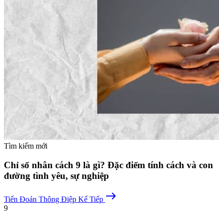
Tìm kiếm mới
Chỉ số nhân cách 9 là gì? Đặc điểm tính cách và con
đường tình yêu, sự nghiệp
east
Tiến Đoán
Thông Điệp Kế Tiếp
9