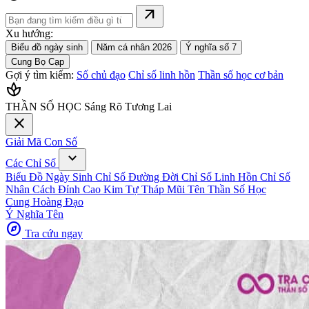
arrow_outward
Xu hướng:
Biểu đồ ngày sinh
Năm cá nhân 2026
Ý nghĩa số 7
Cung Bọ Cạp
Gợi ý tìm kiếm:
Số chủ đạo
Chỉ số linh hồn
Thần số học cơ bản
spa
THẦN SỐ HỌC
Sáng Rõ Tương Lai
close
Giải Mã Con Số
expand_more
Các Chỉ Số
Biểu Đồ Ngày Sinh
Chỉ Số Đường Đời
Chỉ Số Linh Hồn
Chỉ Số
Nhân Cách
Đỉnh Cao Kim Tự Tháp
Mũi Tên Thần Số Học
Cung Hoàng Đạo
Ý Nghĩa Tên
explore
Tra cứu ngay