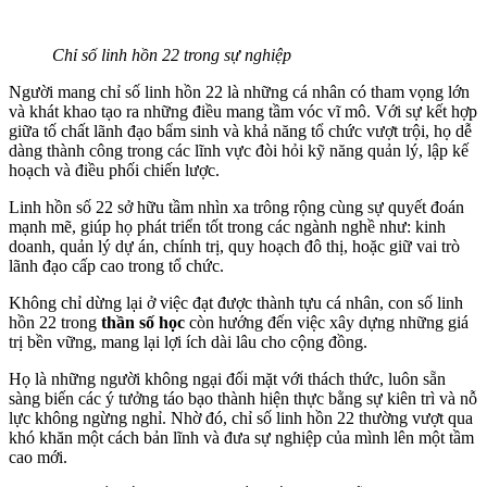
Chỉ số linh hồn 22 trong sự nghiệp
Người mang chỉ số linh hồn 22 là những cá nhân có tham vọng lớn
và khát khao tạo ra những điều mang tầm vóc vĩ mô. Với sự kết hợp
giữa tố chất lãnh đạo bẩm sinh và khả năng tổ chức vượt trội, họ dễ
dàng thành công trong các lĩnh vực đòi hỏi kỹ năng quản lý, lập kế
hoạch và điều phối chiến lược.
Linh hồn số 22 sở hữu tầm nhìn xa trông rộng cùng sự quyết đoán
mạnh mẽ, giúp họ phát triển tốt trong các ngành nghề như: kinh
doanh, quản lý dự án, chính trị, quy hoạch đô thị, hoặc giữ vai trò
lãnh đạo cấp cao trong tổ chức.
Không chỉ dừng lại ở việc đạt được thành tựu cá nhân, con số linh
hồn 22 trong
thần số học
còn hướng đến việc xây dựng những giá
trị bền vững, mang lại lợi ích dài lâu cho cộng đồng.
Họ là những người không ngại đối mặt với thách thức, luôn sẵn
sàng biến các ý tưởng táo bạo thành hiện thực bằng sự kiên trì và nỗ
lực không ngừng nghỉ. Nhờ đó, chỉ số linh hồn 22 thường vượt qua
khó khăn một cách bản lĩnh và đưa sự nghiệp của mình lên một tầm
cao mới.