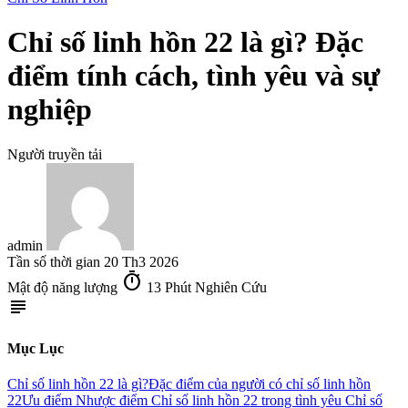
Chỉ số linh hồn 22 là gì? Đặc
điểm tính cách, tình yêu và sự
nghiệp
Người truyền tải
admin
Tần số thời gian
20 Th3 2026
timer
Mật độ năng lượng
13 Phút Nghiên Cứu
subject
Mục Lục
Chỉ số linh hồn 22 là gì?
Đặc điểm của người có chỉ số linh hồn
22
Ưu điểm
Nhược điểm
Chỉ số linh hồn 22 trong tình yêu
Chỉ số