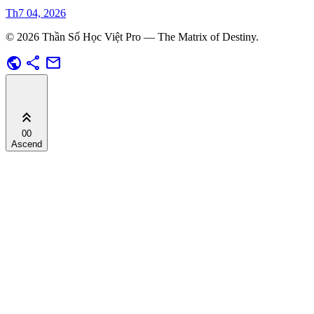
Th7 04, 2026
© 2026 Thần Số Học Việt Pro — The Matrix of Destiny.
public
share
mail
keyboard_double_arrow_up
00
Ascend