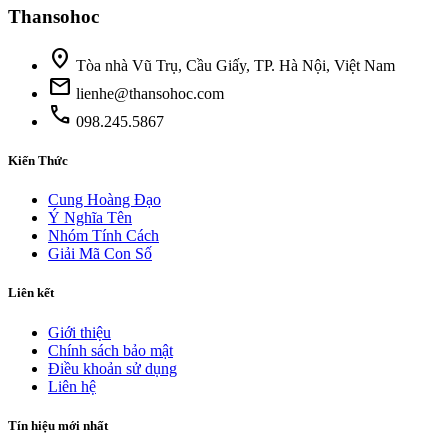
Thansohoc
location_on
Tòa nhà Vũ Trụ, Cầu Giấy, TP. Hà Nội, Việt Nam
mail
lienhe@thansohoc.com
phone
098.245.5867
Kiến Thức
Cung Hoàng Đạo
Ý Nghĩa Tên
Nhóm Tính Cách
Giải Mã Con Số
Liên kết
Giới thiệu
Chính sách bảo mật
Điều khoản sử dụng
Liên hệ
Tín hiệu mới nhất