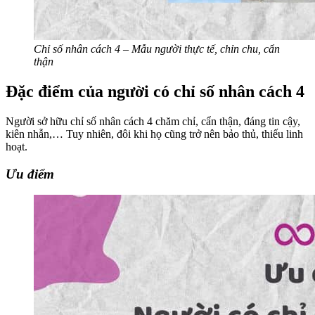
Chỉ số nhân cách 4 – Mẫu người thực tế, chỉn chu, cẩn
thận
Đặc điểm của người có chỉ số nhân cách 4
Người sở hữu chỉ số nhân cách 4 chăm chỉ, cẩn thận, đáng tin cậy,
kiên nhẫn,… Tuy nhiên, đôi khi họ cũng trở nên bảo thủ, thiếu linh
hoạt.
Ưu điểm