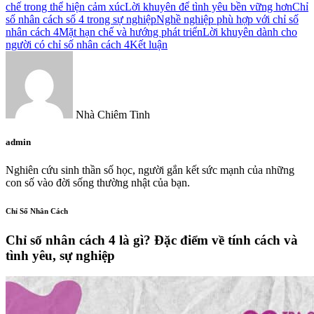
chế trong thể hiện cảm xúc
Lời khuyên để tình yêu bền vững hơn
Chỉ
số nhân cách số 4 trong sự nghiệp
Nghề nghiệp phù hợp với chỉ số
nhân cách 4
Mặt hạn chế và hướng phát triển
Lời khuyên dành cho
người có chỉ số nhân cách 4
Kết luận
Nhà Chiêm Tinh
admin
Nghiên cứu sinh thần số học, người gắn kết sức mạnh của những
con số vào đời sống thường nhật của bạn.
Chỉ Số Nhân Cách
Chỉ số nhân cách 4 là gì? Đặc điểm về tính cách và
tình yêu, sự nghiệp