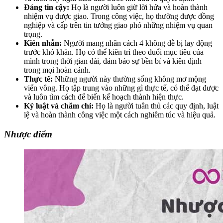
Đáng tin cậy:
Họ là người luôn giữ lời hứa và hoàn thành
nhiệm vụ được giao. Trong công việc, họ thường được đồng
nghiệp và cấp trên tin tưởng giao phó những nhiệm vụ quan
trọng.
Kiên nhẫn:
Người mang nhân cách 4 không dễ bị lay động
trước khó khăn. Họ có thể kiên trì theo đuổi mục tiêu của
mình trong thời gian dài, đảm bảo sự bền bỉ và kiên định
trong mọi hoàn cảnh.
Thực tế:
Những người này thường sống không mơ mộng
viển vông. Họ tập trung vào những gì thực tế, có thể đạt được
và luôn tìm cách để biến kế hoạch thành hiện thực.
Kỷ luật và chăm chỉ:
Họ là người tuân thủ các quy định, luật
lệ và hoàn thành công việc một cách nghiêm túc và hiệu quả.
Nhược điểm