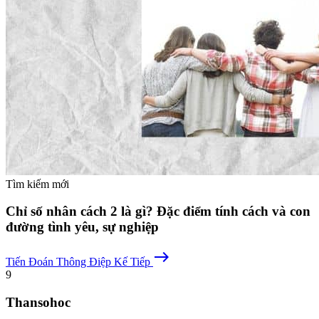
Tìm kiếm mới
Chỉ số nhân cách 2 là gì? Đặc điểm tính cách và con
đường tình yêu, sự nghiệp
east
Tiến Đoán
Thông Điệp Kế Tiếp
9
Thansohoc