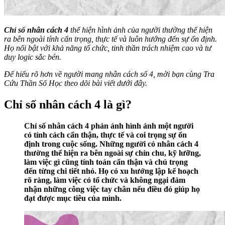
Chỉ số nhân cách 4
thể hiện hình ảnh của người thường thể hiện
ra bên ngoài tính cẩn trọng, thực tế và luôn hướng đến sự ổn định.
Họ nổi bật với khả năng tổ chức, tinh thần trách nhiệm cao và tư
duy logic sắc bén.
Để hiểu rõ hơn về người mang nhân cách số 4, mời bạn cùng Tra
Cứu Thần Số Học theo dõi bài viết dưới đây.
Chỉ số nhân cách 4 là gì?
Chỉ số nhân cách 4 phản ánh hình ảnh một người
có tính cách cẩn thận, thực tế và coi trọng sự ổn
định trong cuộc sống. Những người có nhân cách 4
thường thể hiện ra bên ngoài sự chỉn chu, kỹ lưỡng,
làm việc gì cũng tính toán cẩn thận và chú trọng
đến từng chi tiết nhỏ. Họ có xu hướng lập kế hoạch
rõ ràng, làm việc có tổ chức và không ngại đảm
nhận những công việc tay chân nếu điều đó giúp họ
đạt được mục tiêu của mình.