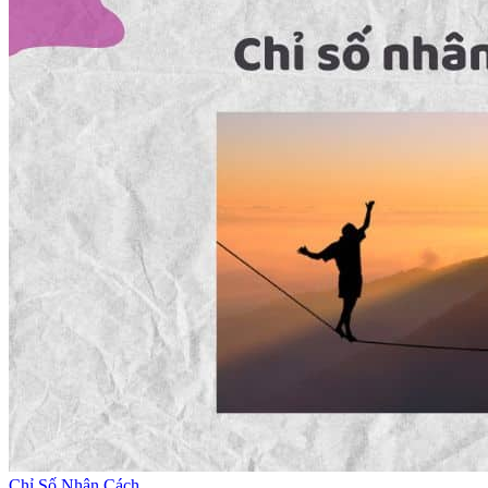
Chỉ Số Nhân Cách