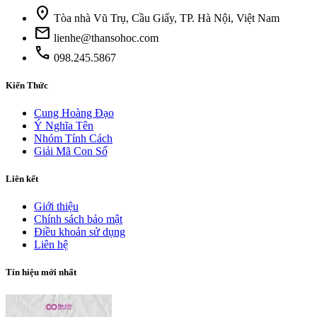
location_on
Tòa nhà Vũ Trụ, Cầu Giấy, TP. Hà Nội, Việt Nam
mail
lienhe@thansohoc.com
phone
098.245.5867
Kiến Thức
Cung Hoàng Đạo
Ý Nghĩa Tên
Nhóm Tính Cách
Giải Mã Con Số
Liên kết
Giới thiệu
Chính sách bảo mật
Điều khoản sử dụng
Liên hệ
Tín hiệu mới nhất