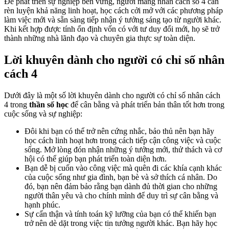
Để phát triển sự nghiệp bền vững, người mang nhân cách số 4 cần
rèn luyện khả năng linh hoạt, học cách cởi mở với các phương pháp
làm việc mới và sẵn sàng tiếp nhận ý tưởng sáng tạo từ người khác.
Khi kết hợp được tính ổn định vốn có với tư duy đổi mới, họ sẽ trở
thành những nhà lãnh đạo và chuyên gia thực sự toàn diện.
Lời khuyên dành cho người có chỉ số nhân
cách 4
Dưới đây là một số lời khuyên dành cho người có chỉ số nhân cách
4 trong
thần số học
để cân bằng và phát triển bản thân tốt hơn trong
cuộc sống và sự nghiệp:
Đôi khi bạn có thể trở nên cứng nhắc, bảo thủ nên bạn hãy
học cách linh hoạt hơn trong cách tiếp cận công việc và cuộc
sống. Mở lòng đón nhận những ý tưởng mới, thử thách và cơ
hội có thể giúp bạn phát triển toàn diện hơn.
Bạn dễ bị cuốn vào công việc mà quên đi các khía cạnh khác
của cuộc sống như gia đình, bạn bè và sở thích cá nhân. Do
đó, bạn nên đảm bảo rằng bạn dành đủ thời gian cho những
người thân yêu và cho chính mình để duy trì sự cân bằng và
hạnh phúc.
Sự cẩn thận và tính toán kỹ lưỡng của bạn có thể khiến bạn
trở nên dè dặt trong việc tin tưởng người khác. Bạn hãy học