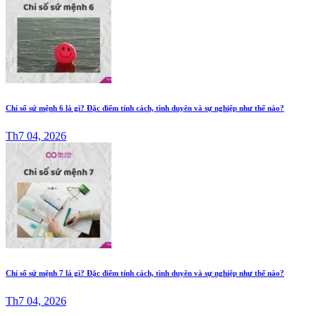
Chỉ số sứ mệnh 6 là gì? Đặc điểm tính cách, tình duyên và sự nghiệp như thế nào?
Th7 04, 2026
Chỉ số sứ mệnh 7 là gì? Đặc điểm tính cách, tình duyên và sự nghiệp như thế nào?
Th7 04, 2026