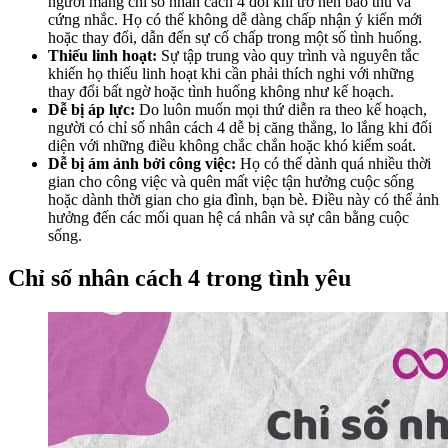
người mang chỉ số nhân cách 4 đôi khi trở nên bảo thủ và
cứng nhắc. Họ có thể không dễ dàng chấp nhận ý kiến mới
hoặc thay đổi, dẫn đến sự cố chấp trong một số tình huống.
Thiếu linh hoạt:
Sự tập trung vào quy trình và nguyên tắc
khiến họ thiếu linh hoạt khi cần phải thích nghi với những
thay đổi bất ngờ hoặc tình huống không như kế hoạch.
Dễ bị áp lực:
Do luôn muốn mọi thứ diễn ra theo kế hoạch,
người có chỉ số nhân cách 4 dễ bị căng thẳng, lo lắng khi đối
diện với những điều không chắc chắn hoặc khó kiểm soát.
Dễ bị ám ảnh bởi công việc:
Họ có thể dành quá nhiều thời
gian cho công việc và quên mất việc tận hưởng cuộc sống
hoặc dành thời gian cho gia đình, bạn bè. Điều này có thể ảnh
hưởng đến các mối quan hệ cá nhân và sự cân bằng cuộc
sống.
Chỉ số nhân cách 4 trong tình yêu