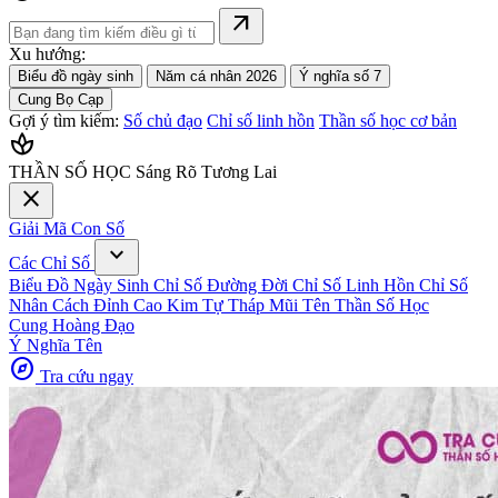
arrow_outward
Xu hướng:
Biểu đồ ngày sinh
Năm cá nhân 2026
Ý nghĩa số 7
Cung Bọ Cạp
Gợi ý tìm kiếm:
Số chủ đạo
Chỉ số linh hồn
Thần số học cơ bản
spa
THẦN SỐ HỌC
Sáng Rõ Tương Lai
close
Giải Mã Con Số
expand_more
Các Chỉ Số
Biểu Đồ Ngày Sinh
Chỉ Số Đường Đời
Chỉ Số Linh Hồn
Chỉ Số
Nhân Cách
Đỉnh Cao Kim Tự Tháp
Mũi Tên Thần Số Học
Cung Hoàng Đạo
Ý Nghĩa Tên
explore
Tra cứu ngay