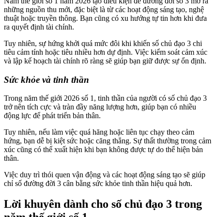
Năm thế giới số 1 năm 2026 tạo điều kiện để đường đời số 3 mở ra
những nguồn thu mới, đặc biệt là từ các hoạt động sáng tạo, nghệ
thuật hoặc truyền thông. Bạn cũng có xu hướng tự tin hơn khi đưa
ra quyết định tài chính.
Tuy nhiên, sự hứng khởi quá mức đôi khi khiến số chủ đạo 3 chi
tiêu cảm tính hoặc tiêu nhiều hơn dự định. Việc kiểm soát cảm xúc
và lập kế hoạch tài chính rõ ràng sẽ giúp bạn giữ được sự ổn định.
Sức khỏe và tinh thần
Trong năm thế giới 2026 số 1, tinh thần của người có số chủ đạo 3
trở nên tích cực và tràn đầy năng lượng hơn, giúp bạn có nhiều
động lực để phát triển bản thân.
Tuy nhiên, nếu làm việc quá hăng hoặc liên tục chạy theo cảm
hứng, bạn dễ bị kiệt sức hoặc căng thẳng. Sự thất thường trong cảm
xúc cũng có thể xuất hiện khi bạn không được tự do thể hiện bản
thân.
Việc duy trì thói quen vận động và các hoạt động sáng tạo sẽ giúp
chỉ số đường đời 3 cân bằng sức khỏe tinh thần hiệu quả hơn.
Lời khuyên dành cho số chủ đạo 3 trong