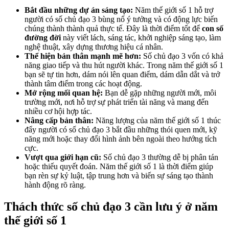
Bắt đầu những dự án sáng tạo:
Năm thế giới số 1 hỗ trợ
người có số chủ đạo 3 bùng nổ ý tưởng và có động lực biến
chúng thành thành quả thực tế. Đây là thời điểm tốt để
con số
đường đời
này viết lách, sáng tác, khởi nghiệp sáng tạo, làm
nghệ thuật, xây dựng thương hiệu cá nhân.
Thể hiện bản thân mạnh mẽ hơn:
Số chủ đạo 3 vốn có khả
năng giao tiếp và thu hút người khác. Trong năm thế giới số 1
bạn sẽ tự tin hơn, dám nói lên quan điểm, dám dẫn dắt và trở
thành tâm điểm trong các hoạt động.
Mở rộng mối quan hệ:
Bạn dễ gặp những người mới, môi
trường mới, nơi hỗ trợ sự phát triển tài năng và mang đến
nhiều cơ hội hợp tác.
Nâng cấp bản thân:
Năng lượng của năm thế giới số 1 thúc
đẩy người có số chủ đạo 3 bắt đầu những thói quen mới, kỹ
năng mới hoặc thay đổi hình ảnh bên ngoài theo hướng tích
cực.
Vượt qua giới hạn cũ:
Số chủ đạo 3 thường dễ bị phân tán
hoặc thiếu quyết đoán. Năm thế giới số 1 là thời điểm giúp
bạn rèn sự kỷ luật, tập trung hơn và biến sự sáng tạo thành
hành động rõ ràng.
Thách thức số chủ đạo 3 cần lưu ý ở năm
thế giới số 1