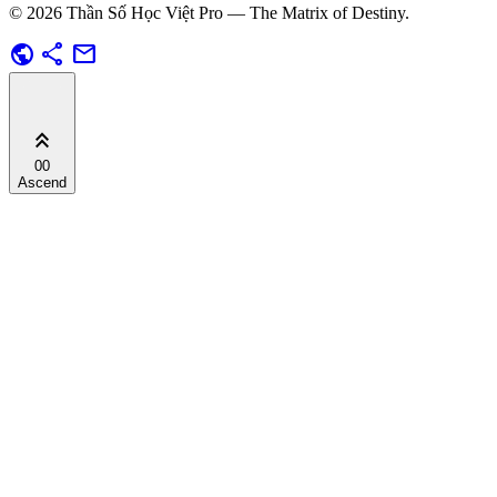
© 2026 Thần Số Học Việt Pro — The Matrix of Destiny.
public
share
mail
keyboard_double_arrow_up
00
Ascend