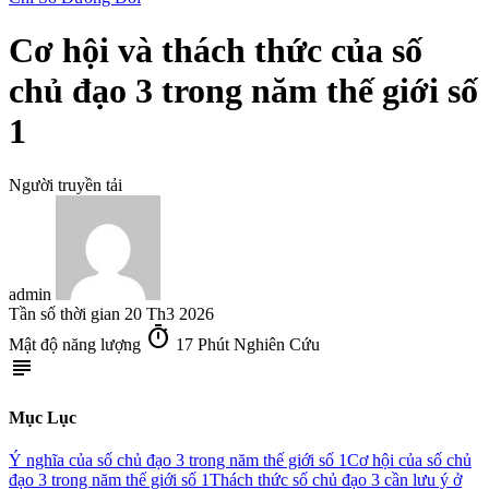
Cơ hội và thách thức của số
chủ đạo 3 trong năm thế giới số
1
Người truyền tải
admin
Tần số thời gian
20 Th3 2026
timer
Mật độ năng lượng
17 Phút Nghiên Cứu
subject
Mục Lục
Ý nghĩa của số chủ đạo 3 trong năm thế giới số 1
Cơ hội của số chủ
đạo 3 trong năm thế giới số 1
Thách thức số chủ đạo 3 cần lưu ý ở