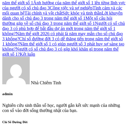
năm thế giới số 1
Ảnh hưởng của năm thế giới số 1 lên từng lĩnh vực
của người có số chủ đạo 3
Công việc và sự nghiệp
Tình cảm và các
mối quan hệ
Tài chính và vật chất
Sức khỏe và tinh thần
Lời khuyên
dành cho số chủ đạo 3 trong năm thế giới số 1
Một số câu hỏi
thường gặp về số chủ đạo 3 trong năm thế giới số 1
Người có số chủ
đạo 3 có phù hợp để bắt đầu dự án mới trong năm thế giới số 1
không?
Năm thế giới 2026 có phải là năm may mắn cho số chủ đạo
3 không?
Chỉ số đường đời 3 có dễ thăng tiến trong năm thế giới số
1 không?
Năm thế giới số 1 có giúp người số 3 phát huy sự sáng tạo
không?
Người có số chủ đạo 3 có gặp khó khăn gì trong năm thế
giới số 1?
Kết luận
Nhà Chiêm Tinh
admin
Nghiên cứu sinh thần số học, người gắn kết sức mạnh của những
con số vào đời sống thường nhật của bạn.
Chỉ Số Đường Đời