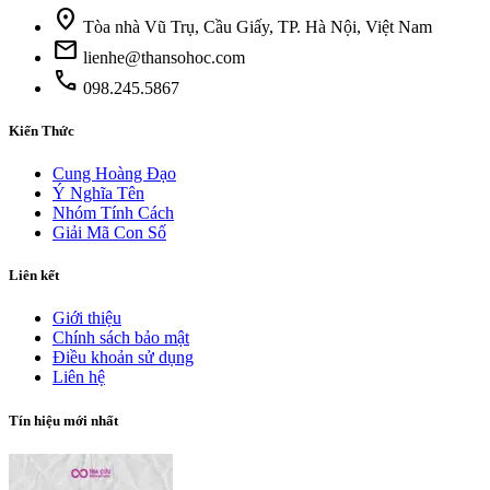
location_on
Tòa nhà Vũ Trụ, Cầu Giấy, TP. Hà Nội, Việt Nam
mail
lienhe@thansohoc.com
phone
098.245.5867
Kiến Thức
Cung Hoàng Đạo
Ý Nghĩa Tên
Nhóm Tính Cách
Giải Mã Con Số
Liên kết
Giới thiệu
Chính sách bảo mật
Điều khoản sử dụng
Liên hệ
Tín hiệu mới nhất