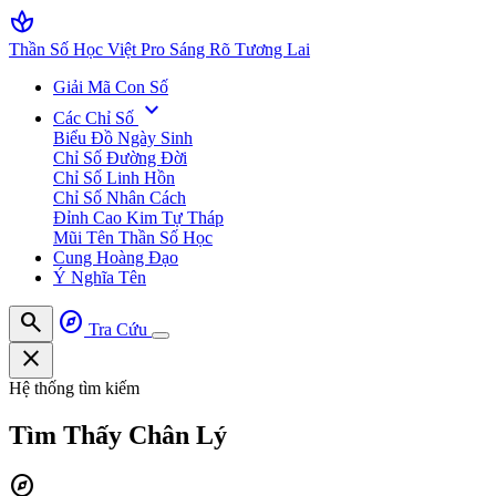
spa
Thần Số Học Việt Pro
Sáng Rõ Tương Lai
Giải Mã Con Số
expand_more
Các Chỉ Số
Biểu Đồ Ngày Sinh
Chỉ Số Đường Đời
Chỉ Số Linh Hồn
Chỉ Số Nhân Cách
Đỉnh Cao Kim Tự Tháp
Mũi Tên Thần Số Học
Cung Hoàng Đạo
Ý Nghĩa Tên
search
explore
Tra Cứu
close
Hệ thống tìm kiếm
Tìm Thấy
Chân Lý
explore