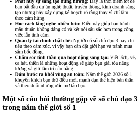
Phát huy sự sáng tạo đúng hướng:
Đây là thời điểm tốt để
bạn bắt đầu dự án nghệ thuật, truyền thông, kinh doanh sáng
tạo nhưng hãy xây dựng kế hoạch rõ ràng thay vì chỉ làm
theo cảm hứng.
Học cách lắng nghe nhiều hơn:
Điều này giúp bạn tránh
mâu thuẫn không đáng có và kết nối sâu sắc hơn trong công
việc lẫn tình cảm.
Quản lý tài chính chặt chẽ:
Người có số chủ đạo 3 hay chi
tiêu theo cảm xúc, vì vậy bạn cần đặt giới hạn và tránh mua
sắm bốc đồng.
Chăm sóc tinh thần qua hoạt động sáng tạo:
Viết lách, vẽ,
ca hát, thiền là những hoạt động sẽ giúp bạn giải tỏa năng
lượng và giữ tâm trí cân bằng.
Dám bước ra khỏi vùng an toàn:
Năm thế giới 2026 số 1
khuyến khích bạn thử điều mới, mạnh dạn thể hiện bản thân
và theo đuổi những ước mơ táo bạo.
Một số câu hỏi thường gặp về số chủ đạo 3
trong năm thế giới số 1