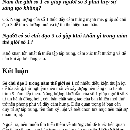
Năm thế giới số 1 có giúp người số 3 phát huy sự
sáng tạo không?
Có. Năng lượng của số 1 thúc đẩy cảm hứng mạnh mẽ, giúp số chủ
đạo 3 dễ tìm ý tưởng mới và tự tin thể hiện bản thân.
Người có số chủ đạo 3 có gặp khó khăn gì trong năm
thế giới số 1?
Khó khăn lớn nhất là thiếu tập tập trung, cảm xúc thất thường và dễ
nản khi áp lực tăng cao.
Kết luận
Số chủ đạo 3 trong năm thế giới số 1
có nhiều điều kiện thuận lợi
để tỏa sáng, thử nghiệm điều mới và xây dựng nền tảng cho hành
trình 9 năm tiếp theo. Năng lượng khởi đầu của số 1 giúp người số 3
tự tin hành động hơn, còn bản chất sáng tạo của bạn khiến mọi thứ
trở nên phong phú và đầy cảm hứng. Điều quan trọng là bạn cần
duy trì sự tập trung, rèn tính kỷ luật và biết chọn lựa mục tiêu thật sự
quan trọng.
Ngoài ra, nếu muốn tìm hiểu thêm về những chủ đề khác liên quan
đến thần số học, bạn hãy truy cập ngay vào website
Thần Số Học