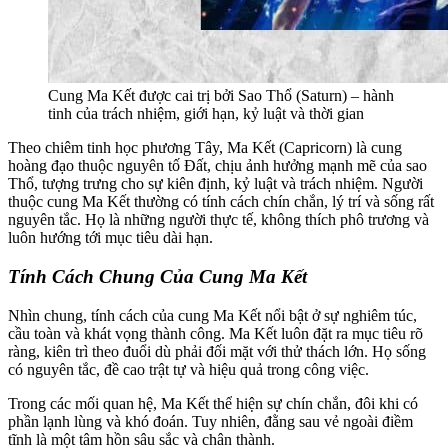
Cung Ma Kết được cai trị bởi Sao Thổ (Saturn) – hành
tinh của trách nhiệm, giới hạn, kỷ luật và thời gian
Theo chiêm tinh học phương Tây, Ma Kết (Capricorn) là cung
hoàng đạo thuộc nguyên tố Đất, chịu ảnh hưởng mạnh mẽ của sao
Thổ, tượng trưng cho sự kiên định, kỷ luật và trách nhiệm. Người
thuộc cung Ma Kết thường có tính cách chín chắn, lý trí và sống rất
nguyên tắc. Họ là những người thực tế, không thích phô trương và
luôn hướng tới mục tiêu dài hạn.
Tính Cách Chung Của Cung Ma Kết
Nhìn chung, tính cách của cung Ma Kết nổi bật ở sự nghiêm túc,
cầu toàn và khát vọng thành công. Ma Kết luôn đặt ra mục tiêu rõ
ràng, kiên trì theo đuổi dù phải đối mặt với thử thách lớn. Họ sống
có nguyên tắc, đề cao trật tự và hiệu quả trong công việc.
Trong các mối quan hệ, Ma Kết thể hiện sự chín chắn, đôi khi có
phần lạnh lùng và khó đoán. Tuy nhiên, đằng sau vẻ ngoài điềm
tĩnh là một tâm hồn sâu sắc và chân thành.