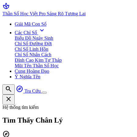
spa
Thần Số Học Việt Pro
Sáng Rõ Tương Lai
Giải Mã Con Số
expand_more
Các Chỉ Số
Biểu Đồ Ngày Sinh
Chỉ Số Đường Đời
Chỉ Số Linh Hồn
Chỉ Số Nhân Cách
Đỉnh Cao Kim Tự Tháp
Mũi Tên Thần Số Học
Cung Hoàng Đạo
Ý Nghĩa Tên
search
explore
Tra Cứu
close
Hệ thống tìm kiếm
Tìm Thấy
Chân Lý
explore