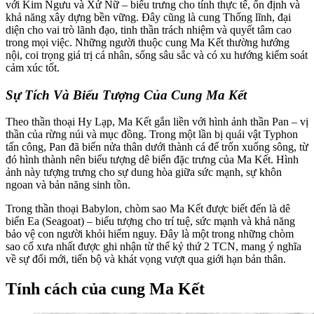
với Kim Ngưu và Xử Nữ – biểu trưng cho tính thực tế, ổn định và
khả năng xây dựng bền vững. Đây cũng là cung Thống lĩnh, đại
diện cho vai trò lãnh đạo, tinh thần trách nhiệm và quyết tâm cao
trong mọi việc. Những người thuộc cung Ma Kết thường hướng
nội, coi trọng giá trị cá nhân, sống sâu sắc và có xu hướng kiểm soát
cảm xúc tốt.
Sự Tích Và Biểu Tượng Của Cung Ma Kết
Theo thần thoại Hy Lạp, Ma Kết gắn liền với hình ảnh thần Pan – vị
thần của rừng núi và mục đồng. Trong một lần bị quái vật Typhon
tấn công, Pan đã biến nửa thân dưới thành cá để trốn xuống sông, từ
đó hình thành nên biểu tượng dê biển đặc trưng của Ma Kết. Hình
ảnh này tượng trưng cho sự dung hòa giữa sức mạnh, sự khôn
ngoan và bản năng sinh tồn.
Trong thần thoại Babylon, chòm sao Ma Kết được biết đến là dê
biển Ea (Seagoat) – biểu tượng cho trí tuệ, sức mạnh và khả năng
bảo vệ con người khỏi hiểm nguy. Đây là một trong những chòm
sao cổ xưa nhất được ghi nhận từ thế kỷ thứ 2 TCN, mang ý nghĩa
về sự đổi mới, tiến bộ và khát vọng vượt qua giới hạn bản thân.
Tính cách của cung Ma Kết