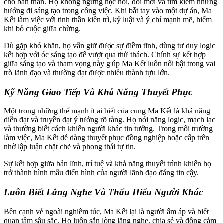
cho bản thân. Họ không ngừng học hỏi, đổi mới và tìm kiếm những
hướng đi sáng tạo trong công việc. Khi bắt tay vào một dự án, Ma
Kết làm việc với tinh thần kiên trì, kỷ luật và ý chí mạnh mẽ, hiếm
khi bỏ cuộc giữa chừng.
Dù gặp khó khăn, họ vẫn giữ được sự điềm tĩnh, dùng tư duy logic
kết hợp với óc sáng tạo để vượt qua thử thách. Chính sự kết hợp
giữa sáng tạo và tham vọng này giúp Ma Kết luôn nổi bật trong vai
trò lãnh đạo và thường đạt được nhiều thành tựu lớn.
Kỹ Năng Giao Tiếp Và Khả Năng Thuyết Phục
Một trong những thế mạnh ít ai biết của cung Ma Kết là khả năng
diễn đạt và truyền đạt ý tưởng rõ ràng. Họ nói năng logic, mạch lạc
và thường biết cách khiến người khác tin tưởng. Trong môi trường
làm việc, Ma Kết dễ dàng thuyết phục đồng nghiệp hoặc cấp trên
nhờ lập luận chặt chẽ và phong thái tự tin.
Sự kết hợp giữa bản lĩnh, trí tuệ và khả năng thuyết trình khiến họ
trở thành hình mẫu điển hình của người lãnh đạo đáng tin cậy.
Luôn Biết Lắng Nghe Và Thấu Hiểu Người Khác
Bên cạnh vẻ ngoài nghiêm túc, Ma Kết lại là người ấm áp và biết
quan tâm sâu sắc. Họ luôn sẵn lòng lắng nghe, chia sẻ và đồng cảm