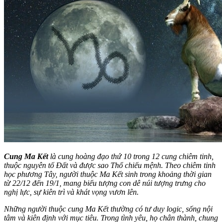
Cung Ma Kết
là cung hoàng đạo thứ 10 trong 12 cung chiêm tinh,
thuộc nguyên tố Đất và được sao Thổ chiếu mệnh. Theo chiêm tinh
học phương Tây, người thuộc Ma Kết sinh trong khoảng thời gian
từ 22/12 đến 19/1, mang biểu tượng con dê núi tượng trưng cho
nghị lực, sự kiên trì và khát vọng vươn lên.
Những người thuộc cung Ma Kết thường có tư duy logic, sống nội
tâm và kiên định với mục tiêu. Trong tình yêu, họ chân thành, chung