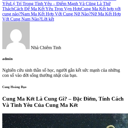
Yêu
Lý Trí Trong Tình Yêu – Điểm Mạnh Và Cũng Là Thử
Thách
Cách Để Ma Kết Yêu Trọn Vẹn Hơn
Cung Ma Kết hợp với
cung nào?
Nam Ma Kết Hợp Với Cung Nữ Nào?
Nữ Ma Kết Hợp
Với Cung Nam Nào?
Lời kết
Nhà Chiêm Tinh
admin
Nghiên cứu sinh thần số học, người gắn kết sức mạnh của những
con số vào đời sống thường nhật của bạn.
Cung Hoàng Đạo
Cung Ma Kết Là Cung Gì? – Đặc Điểm, Tính Cách
Và Tình Yêu Của Cung Ma Kết