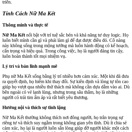
triển.
Tính Cách Nữ Ma Kết
Thông minh và thực tế
Nữ Ma Kết
nổi bật với trí tuệ sắc bén và khả năng tư duy logic. Họ
luôn biết mình cần gì và phải làm gì để đạt được điều đó. Cô nàng
này không sống trong mộng tưởng mà luôn hành động có kế hoạch,
cẩn trọng và hiệu quả. Trong công việc, họ là người đáng tin cậy,
luôn hoàn thành tốt mọi nhiệm vụ.
Lý trí và bản lĩnh mạnh mẽ
Phụ nữ Ma Kết sống bằng lý trí nhiều hơn cảm xúc. Một khi đã đưa
ra quyết định, họ hiếm khi thay đổi. Sự kiên định và lòng tự tôn cao
giúp họ vượt qua nhiều thử thách mà không cần dựa dẫm vào ai. Dù
bên ngoài có vẻ lạnh lùng, nhưng trong sâu thẳm, họ là những
người có trái tim ấm áp và rất biết yêu thương.
Hướng nội và thích sự tĩnh lặng
Nữ Ma Kết thường không thích nơi đông người, họ trân trọng sự
riêng tư và thích suy ngẫm trong không gian yên tĩnh. Dù ít chia sẻ
cảm xúc, họ lại là người luôn sẵn lòng giúp đỡ người khác một cách