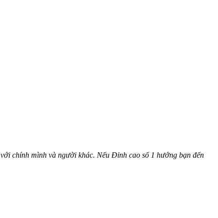
n với chính mình và người khác. Nếu Đỉnh cao số 1 hướng bạn đến