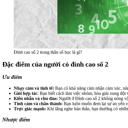
Đỉnh cao số 2 trong thần số học là gì?
Đặc điểm của người có đỉnh cao số 2
Ưu điểm
Nhạy cảm và tinh tế:
Bạn có khả năng cảm nhận cảm xúc, năng
Giỏi hợp tác
: Bạn biết cách làm việc nhóm, hòa giải xung đột 
Kiên nhẫn và chu đáo:
Người ở Đỉnh cao số 2 không nóng vội
Tình cảm và chân thành:
Bạn luôn muốn đem lại sự an yên và
Trực giác mạnh:
Khi lắng nghe bản thân, bạn thường có nhữn
Nhược điểm