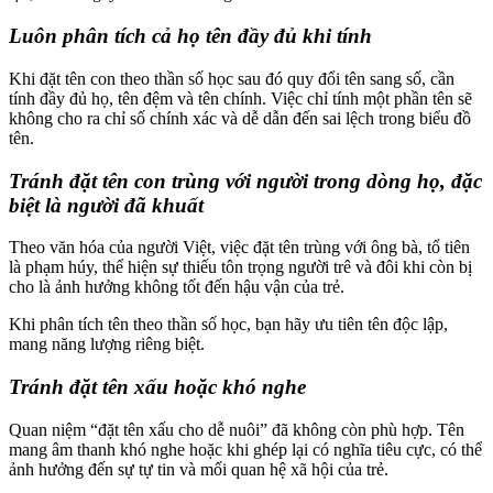
Luôn phân tích cả họ tên đầy đủ khi tính
Khi đặt tên con theo thần số học sau đó quy đổi tên sang số, cần
tính đầy đủ họ, tên đệm và tên chính. Việc chỉ tính một phần tên sẽ
không cho ra chỉ số chính xác và dễ dẫn đến sai lệch trong biểu đồ
tên.
Tránh đặt tên con trùng với người trong dòng họ, đặc
biệt là người đã khuất
Theo văn hóa của người Việt, việc đặt tên trùng với ông bà, tổ tiên
là phạm húy, thể hiện sự thiếu tôn trọng người trê và đôi khi còn bị
cho là ảnh hưởng không tốt đến hậu vận của trẻ.
Khi phân tích tên theo thần số học, bạn hãy ưu tiên tên độc lập,
mang năng lượng riêng biệt.
Tránh đặt tên xấu hoặc khó nghe
Quan niệm “đặt tên xấu cho dễ nuôi” đã không còn phù hợp. Tên
mang âm thanh khó nghe hoặc khi ghép lại có nghĩa tiêu cực, có thể
ảnh hưởng đến sự tự tin và mối quan hệ xã hội của trẻ.