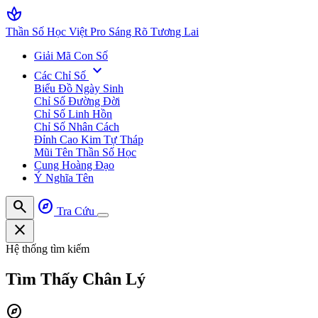
spa
Thần Số Học Việt Pro
Sáng Rõ Tương Lai
Giải Mã Con Số
expand_more
Các Chỉ Số
Biểu Đồ Ngày Sinh
Chỉ Số Đường Đời
Chỉ Số Linh Hồn
Chỉ Số Nhân Cách
Đỉnh Cao Kim Tự Tháp
Mũi Tên Thần Số Học
Cung Hoàng Đạo
Ý Nghĩa Tên
search
explore
Tra Cứu
close
Hệ thống tìm kiếm
Tìm Thấy
Chân Lý
explore