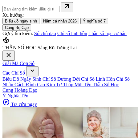
arrow_outward
Xu hướng:
Biểu đồ ngày sinh
Năm cá nhân 2026
Ý nghĩa số 7
Cung Bọ Cạp
Gợi ý tìm kiếm:
Số chủ đạo
Chỉ số linh hồn
Thần số học cơ bản
spa
THẦN SỐ HỌC
Sáng Rõ Tương Lai
close
Giải Mã Con Số
expand_more
Các Chỉ Số
Biểu Đồ Ngày Sinh
Chỉ Số Đường Đời
Chỉ Số Linh Hồn
Chỉ Số
Nhân Cách
Đỉnh Cao Kim Tự Tháp
Mũi Tên Thần Số Học
Cung Hoàng Đạo
Ý Nghĩa Tên
explore
Tra cứu ngay