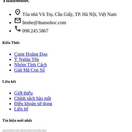
Thansohoc
location_on
Tòa nhà Vũ Trụ, Cầu Giấy, TP. Hà Nội, Việt Nam
mail
lienhe@thansohoc.com
phone
098.245.5867
Kiến Thức
Cung Hoàng Đạo
Ý Nghĩa Tên
Nhóm Tính Cách
Giải Mã Con Số
Liên kết
Giới thiệu
Chính sách bảo mật
Điều khoản sử dụng
Liên hệ
Tín hiệu mới nhất