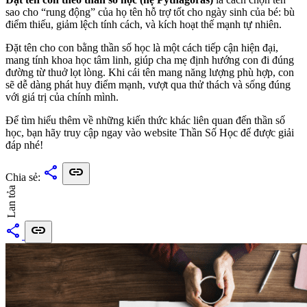
sao cho “rung động” của họ tên hỗ trợ tốt cho ngày sinh của bé: bù
điểm thiếu, giảm lệch tính cách, và kích hoạt thế mạnh tự nhiên.
Đặt tên cho con bằng thần số học là một cách tiếp cận hiện đại,
mang tính khoa học tâm linh, giúp cha mẹ định hướng con đi đúng
đường từ thuở lọt lòng. Khi cái tên mang năng lượng phù hợp, con
sẽ dễ dàng phát huy điểm mạnh, vượt qua thử thách và sống đúng
với giá trị của chính mình.
Để tìm hiểu thêm về những kiến thức khác liên quan đến thần số
học, bạn hãy truy cập ngay vào website Thần Số Học để được giải
đáp nhé!
share
link
Chia sẻ:
Lan tỏa
share
link