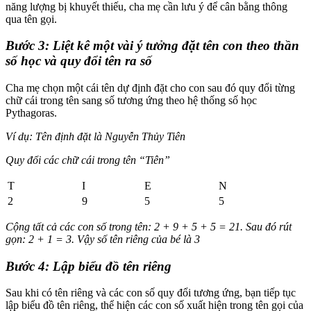
năng lượng bị khuyết thiếu, cha mẹ cần lưu ý để cân bằng thông
qua tên gọi.
Bước 3: Liệt kê một vài ý tưởng đặt tên con theo thần
số học và quy đổi tên ra số
Cha mẹ chọn một cái tên dự định đặt cho con sau đó quy đổi từng
chữ cái trong tên sang số tương ứng theo hệ thống số học
Pythagoras.
Ví dụ: Tên định đặt là Nguyễn Thủy Tiên
Quy đổi các chữ cái trong tên “Tiên”
T
I
E
N
2
9
5
5
Cộng tất cả các con số trong tên: 2 + 9 + 5 + 5 = 21. Sau đó rút
gọn: 2 + 1 = 3. Vậy số tên riêng của bé là 3
Bước 4: Lập biểu đồ tên riêng
Sau khi có tên riêng và các con số quy đổi tương ứng, bạn tiếp tục
lập biểu đồ tên riêng, thể hiện các con số xuất hiện trong tên gọi của