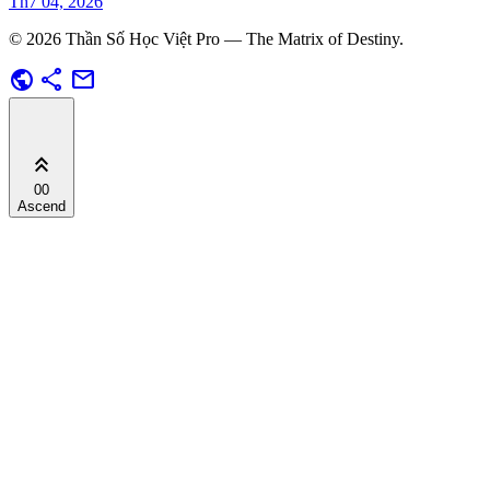
Th7 04, 2026
© 2026 Thần Số Học Việt Pro — The Matrix of Destiny.
public
share
mail
keyboard_double_arrow_up
00
Ascend