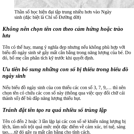
Thần số học hiện đại tập trung nhiều hơn vào Ngày
sinh (đặc biệt là Chỉ số Đường đời)
Không nên chọn tên con theo cảm hứng hoặc trào
lưu
Tên có thể hay, mang ý nghĩa đẹp nhưng nếu không phù hợp với
biểu đồ ngày sinh sẽ gây mất cân bằng trong năng lượng của bé. Do
đó, bố mẹ cần phân tích kỹ trước khi quyết định.
Ưu tiên bổ sung những con số bị thiếu trong biểu đồ
ngày sinh
Nếu biểu đồ ngày sinh của con thiếu các con số 3, 7, 9,… thì nên
chọn tên có chứa các con số này (thông qua việc quy đổi chữ cái
thành số) để bù đắp năng lượng thiếu hụt.
Tránh đặt tên tạo ra quá nhiều số trùng lặp
Tên có đến 2 hoặc 3 lần lặp lại các con số sẽ khiến năng lượng bị
lệch, làm nổi trội quá mức một đặc điểm về cảm xúc, trí tuệ, sáng
tạo,…từ đó gây ra mất cân bằng cho tính cách.