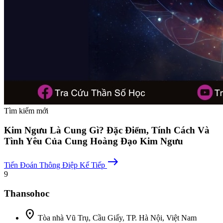
Tìm kiếm mới
Kim Ngưu Là Cung Gì? Đặc Điểm, Tính Cách Và
Tình Yêu Của Cung Hoàng Đạo Kim Ngưu
east
Tiến Đoán
Thông Điệp Kế Tiếp
9
Thansohoc
location_on
Tòa nhà Vũ Trụ, Cầu Giấy, TP. Hà Nội, Việt Nam