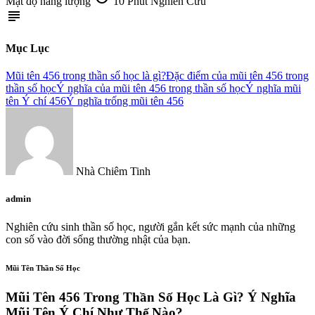
Mật độ năng lượng
10 Phút Nghiên Cứu
subject
Mục Lục
Mũi tên 456 trong thần số học là gì?
Đặc điểm của mũi tên 456 trong
thần số học
Ý nghĩa của mũi tên 456 trong thần số học
Ý nghĩa mũi
tên Ý chí 456
Ý nghĩa trống mũi tên 456
Nhà Chiêm Tinh
admin
Nghiên cứu sinh thần số học, người gắn kết sức mạnh của những
con số vào đời sống thường nhật của bạn.
Mũi Tên Thần Số Học
Mũi Tên 456 Trong Thần Số Học Là Gì? Ý Nghĩa
Mũi Tên Ý Chí Như Thế Nào?