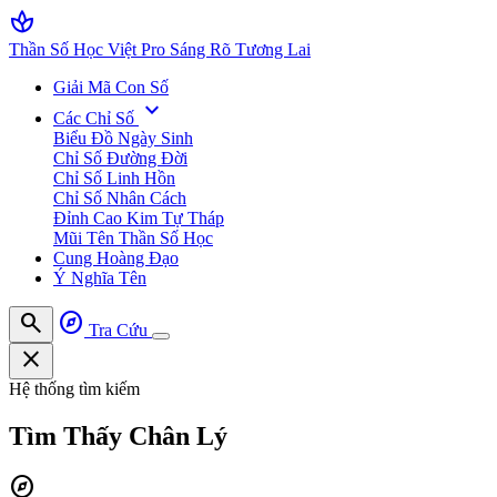
spa
Thần Số Học Việt Pro
Sáng Rõ Tương Lai
Giải Mã Con Số
expand_more
Các Chỉ Số
Biểu Đồ Ngày Sinh
Chỉ Số Đường Đời
Chỉ Số Linh Hồn
Chỉ Số Nhân Cách
Đỉnh Cao Kim Tự Tháp
Mũi Tên Thần Số Học
Cung Hoàng Đạo
Ý Nghĩa Tên
search
explore
Tra Cứu
close
Hệ thống tìm kiếm
Tìm Thấy
Chân Lý
explore