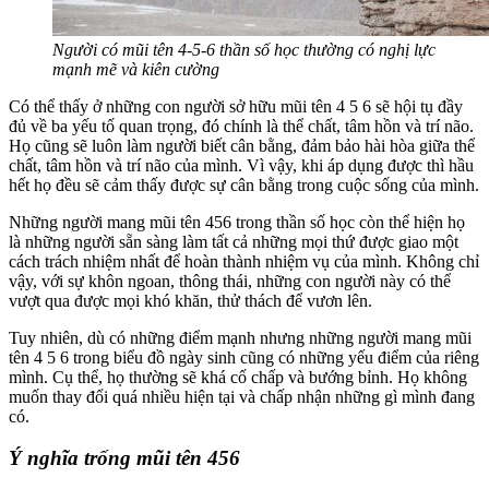
Người có mũi tên 4-5-6 thần số học thường có nghị lực
mạnh mẽ và kiên cường
Có thể thấy ở những con người sở hữu mũi tên 4 5 6 sẽ hội tụ đầy
đủ về ba yếu tố quan trọng, đó chính là thể chất, tâm hồn và trí não.
Họ cũng sẽ luôn làm người biết cân bằng, đảm bảo hài hòa giữa thể
chất, tâm hồn và trí não của mình. Vì vậy, khi áp dụng được thì hầu
hết họ đều sẽ cảm thấy được sự cân bằng trong cuộc sống của mình.
Những người mang mũi tên 456 trong thần số học còn thể hiện họ
là những người sẵn sàng làm tất cả những mọi thứ được giao một
cách trách nhiệm nhất để hoàn thành nhiệm vụ của mình. Không chỉ
vậy, với sự khôn ngoan, thông thái, những con người này có thể
vượt qua được mọi khó khăn, thử thách để vươn lên.
Tuy nhiên, dù có những điểm mạnh nhưng những người mang mũi
tên 4 5 6 trong biểu đồ ngày sinh cũng có những yếu điểm của riêng
mình. Cụ thể, họ thường sẽ khá cố chấp và bướng bỉnh. Họ không
muốn thay đổi quá nhiều hiện tại và chấp nhận những gì mình đang
có.
Ý nghĩa
trống mũi tên 456