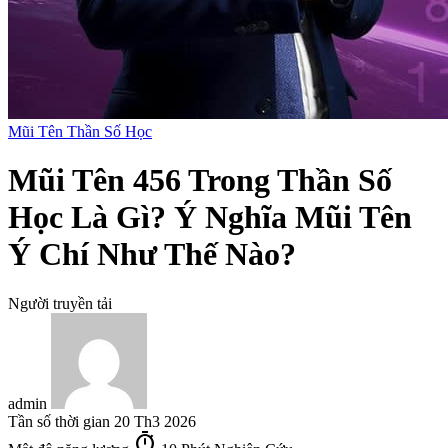
Mũi Tên Thần Số Học
Mũi Tên 456 Trong Thần Số
Học Là Gì? Ý Nghĩa Mũi Tên
Ý Chí Như Thế Nào?
Người truyền tải
admin
Tần số thời gian
20 Th3 2026
timer