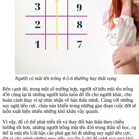
Người có mũi tên trống 4-5-6 thường hay thất vọng
Bên cạnh đó, trong một số trường hợp, người sở hữu mũi tên trống
456 cũng lại là những người luôn luôn đổ lỗi cho người khác, cho
hoàn cảnh thay vì tự nhìn nhận về bản thân mình. Cùng với những
suy nghĩ tiêu cực, chán nản khiến trong những giai đoạn cuộc đời sẽ
luôn xuất hiện nhiều những khó khăn vây quanh.
Vì vậy, để có thể phát triển tốt và thay đổi bản thân theo chiều
hướng tốt hơn, những người
trống mũi tên 456
trong thần số học, cụ
thể là mũi tên Uất hận cần phải gạt bỏ đi những suy nghĩ tiêu cực,
đặt ra cho mình những mục tiêu, tạo lập ý chí để vượt qua mọi khó