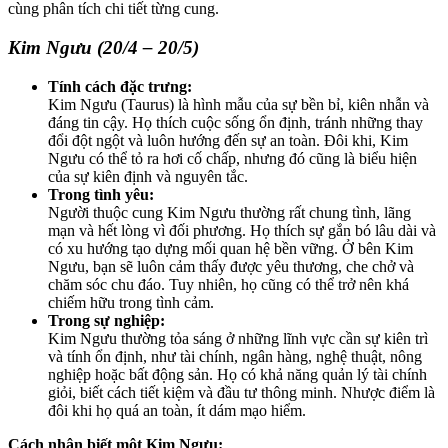
cùng phân tích chi tiết từng cung.
Kim Ngưu (20/4 – 20/5)
Tính cách đặc trưng:
Kim Ngưu (Taurus) là hình mẫu của sự bền bỉ, kiên nhẫn và
đáng tin cậy. Họ thích cuộc sống ổn định, tránh những thay
đổi đột ngột và luôn hướng đến sự an toàn. Đôi khi, Kim
Ngưu có thể tỏ ra hơi cố chấp, nhưng đó cũng là biểu hiện
của sự kiên định và nguyên tắc.
Trong tình yêu:
Người thuộc cung Kim Ngưu thường rất chung tình, lãng
mạn và hết lòng vì đối phương. Họ thích sự gắn bó lâu dài và
có xu hướng tạo dựng mối quan hệ bền vững. Ở bên Kim
Ngưu, bạn sẽ luôn cảm thấy được yêu thương, che chở và
chăm sóc chu đáo. Tuy nhiên, họ cũng có thể trở nên khá
chiếm hữu trong tình cảm.
Trong sự nghiệp:
Kim Ngưu thường tỏa sáng ở những lĩnh vực cần sự kiên trì
và tính ổn định, như tài chính, ngân hàng, nghệ thuật, nông
nghiệp hoặc bất động sản. Họ có khả năng quản lý tài chính
giỏi, biết cách tiết kiệm và đầu tư thông minh. Nhược điểm là
đôi khi họ quá an toàn, ít dám mạo hiểm.
Cách nhận biết một Kim Ngưu: