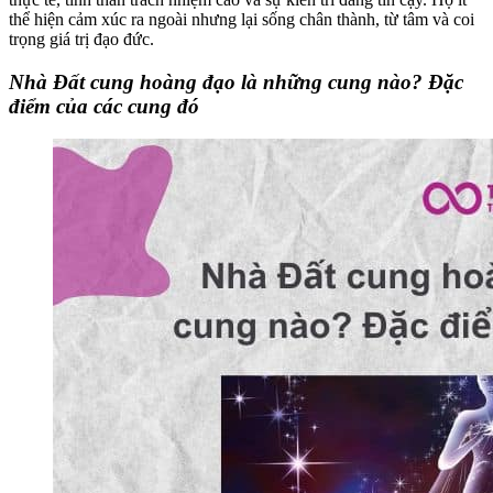
thể hiện cảm xúc ra ngoài nhưng lại sống chân thành, từ tâm và coi
trọng giá trị đạo đức.
Nhà Đất cung hoàng đạo là những cung nào? Đặc
điểm của các cung đó