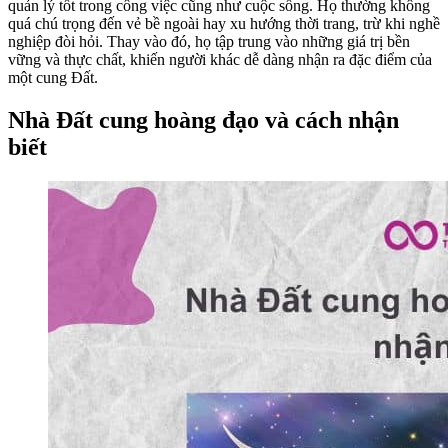
quản lý tốt trong công việc cũng như cuộc sống. Họ thường không
quá chú trọng đến vẻ bề ngoài hay xu hướng thời trang, trừ khi nghề
nghiệp đòi hỏi. Thay vào đó, họ tập trung vào những giá trị bền
vững và thực chất, khiến người khác dễ dàng nhận ra đặc điểm của
một cung Đất.
Nhà Đất cung hoàng đạo và cách nhận
biết