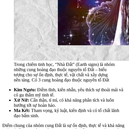
Trong chiêm tinh học, “Nhà Đất” (Earth signs) là nhóm
những cung hoàng đạo thuộc nguyên tố Đất – biểu
tượng cho sự ổn định, thực tế, vật chất và xây dựng
nền tảng. Có 3 cung hoàng đạo thuộc nguyên tố Đất
Kim Ngưu:
Điềm tĩnh, kiên nhẫn, yêu thích sự thoải mái và
có gu thẩm mỹ tinh tế.
Xử Nữ:
Cẩn thận, tỉ mỉ, có khả năng phân tích và luôn
hướng tới sự hoàn hảo.
Ma Kết:
Tham vọng, kỷ luật, kiên định và có tố chất lãnh
đạo bẩm sinh.
Điểm chung của nhóm cung Đất là sự ổn định, thực tế và khả năng