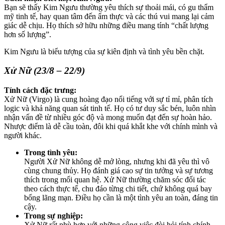
Bạn sẽ thấy Kim Ngưu thường yêu thích sự thoải mái, có gu thẩm
mỹ tinh tế, hay quan tâm đến ẩm thực và các thú vui mang lại cảm
giác dễ chịu. Họ thích sở hữu những điều mang tính “chất lượng
hơn số lượng”.
Kim Ngưu là biểu tượng của sự kiên định và tình yêu bền chặt.
Xử Nữ (23/8 – 22/9)
Tính cách đặc trưng:
Xử Nữ (Virgo) là cung hoàng đạo nổi tiếng với sự tỉ mỉ, phân tích
logic và khả năng quan sát tinh tế. Họ có tư duy sắc bén, luôn nhìn
nhận vấn đề từ nhiều góc độ và mong muốn đạt đến sự hoàn hảo.
Nhược điểm là dễ cầu toàn, đôi khi quá khắt khe với chính mình và
người khác.
Trong tình yêu:
Người Xử Nữ không dễ mở lòng, nhưng khi đã yêu thì vô
cùng chung thủy. Họ đánh giá cao sự tin tưởng và sự tương
thích trong mối quan hệ. Xử Nữ thường chăm sóc đối tác
theo cách thực tế, chu đáo từng chi tiết, chứ không quá bay
bổng lãng mạn. Điều họ cần là một tình yêu an toàn, đáng tin
cậy.
Trong sự nghiệp:
Xử Nữ rất phù hợp với những công việc đòi hỏi tính chính