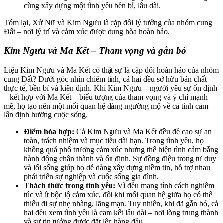
cùng xây dựng một tình yêu bền bỉ, lâu dài.
Tóm lại, Xử Nữ và Kim Ngưu là cặp đôi lý tưởng của nhóm cung
Đất – nơi lý trí và cảm xúc được dung hòa hoàn hảo.
Kim Ngưu và Ma Kết – Tham vọng và gắn bó
Liệu Kim Ngưu và Ma Kết có thật sự là cặp đôi hoàn hảo của nhóm
cung Đất? Dưới góc nhìn chiêm tinh, cả hai đều sở hữu bản chất
thực tế, bền bỉ và kiên định. Khi Kim Ngưu – người yêu sự ổn định
– kết hợp với Ma Kết – biểu tượng của tham vọng và ý chí mạnh
mẽ, họ tạo nên một mối quan hệ đáng ngưỡng mộ về cả tình cảm
lẫn định hướng cuộc sống.
Điểm hòa hợp:
Cả Kim Ngưu và Ma Kết đều đề cao sự an
toàn, trách nhiệm và mục tiêu dài hạn. Trong tình yêu, họ
không quá phô trương cảm xúc nhưng thể hiện tình cảm bằng
hành động chân thành và ổn định. Sự đồng điệu trong tư duy
và lối sống giúp họ dễ dàng xây dựng niềm tin, hỗ trợ nhau
phát triển sự nghiệp và cuộc sống gia đình.
Thách thức trong tình yêu:
Vì đều mang tính cách nghiêm
túc và ít bộc lộ cảm xúc, đôi khi mối quan hệ giữa họ có thể
thiếu đi sự nhẹ nhàng, lãng mạn. Tuy nhiên, khi đã gắn bó, cả
hai đều xem tình yêu là cam kết lâu dài – nơi lòng trung thành
và sự tin tưởng được đặt lên hàng đầu.