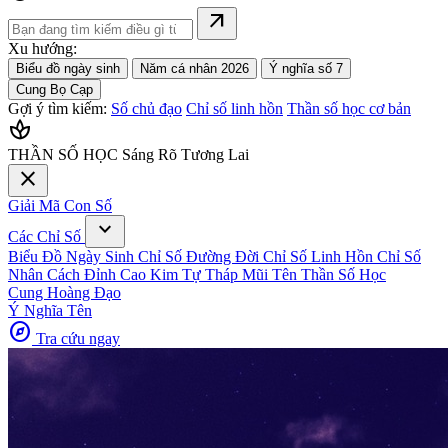
arrow_outward
Xu hướng:
Biểu đồ ngày sinh
Năm cá nhân 2026
Ý nghĩa số 7
Cung Bọ Cạp
Gợi ý tìm kiếm:
Số chủ đạo
Chỉ số linh hồn
Thần số học cơ bản
spa
THẦN SỐ HỌC
Sáng Rõ Tương Lai
close
Giải Mã Con Số
expand_more
Các Chỉ Số
Biểu Đồ Ngày Sinh
Chỉ Số Đường Đời
Chỉ Số Linh Hồn
Chỉ Số
Nhân Cách
Đỉnh Cao Kim Tự Tháp
Mũi Tên Thần Số Học
Cung Hoàng Đạo
Ý Nghĩa Tên
explore
Tra cứu ngay