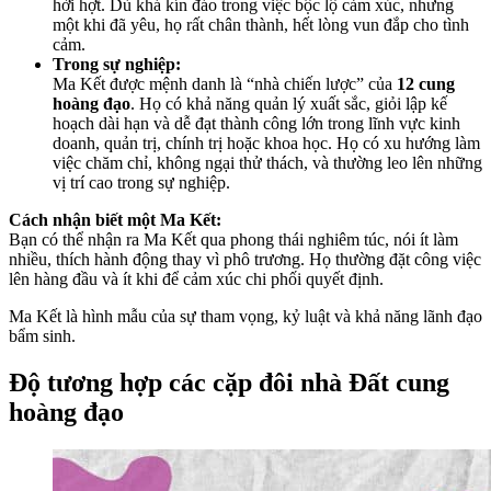
hời hợt. Dù khá kín đáo trong việc bộc lộ cảm xúc, nhưng
một khi đã yêu, họ rất chân thành, hết lòng vun đắp cho tình
cảm.
Trong sự nghiệp:
Ma Kết được mệnh danh là “nhà chiến lược” của
12 cung
hoàng đạo
. Họ có khả năng quản lý xuất sắc, giỏi lập kế
hoạch dài hạn và dễ đạt thành công lớn trong lĩnh vực kinh
doanh, quản trị, chính trị hoặc khoa học. Họ có xu hướng làm
việc chăm chỉ, không ngại thử thách, và thường leo lên những
vị trí cao trong sự nghiệp.
Cách nhận biết một Ma Kết:
Bạn có thể nhận ra Ma Kết qua phong thái nghiêm túc, nói ít làm
nhiều, thích hành động thay vì phô trương. Họ thường đặt công việc
lên hàng đầu và ít khi để cảm xúc chi phối quyết định.
Ma Kết là hình mẫu của sự tham vọng, kỷ luật và khả năng lãnh đạo
bẩm sinh.
Độ tương hợp các cặp đôi nhà Đất cung
hoàng đạo