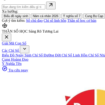
arrow_outward
Xu hướng:
Biểu đồ ngày sinh
Năm cá nhân 2026
Ý nghĩa số 7
Cung Bọ Cạp
Gợi ý tìm kiếm:
Số chủ đạo
Chỉ số linh hồn
Thần số học cơ bản
spa
THẦN SỐ HỌC
Sáng Rõ Tương Lai
close
Giải Mã Con Số
expand_more
Các Chỉ Số
Biểu Đồ Ngày Sinh
Chỉ Số Đường Đời
Chỉ Số Linh Hồn
Chỉ Số Nh
Cung Hoàng Đạo
Ý Nghĩa Tên
explore
Tra cứu ngay