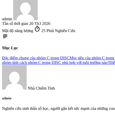
admin
Tần số thời gian
20 Th3 2026
timer
Mật độ năng lượng
25 Phút Nghiên Cứu
subject
Mục Lục
Đặc điểm chung của nhóm C trong DISC
Mục tiêu của nhóm C tron
nhóm tính cách nhóm C trong DISC phù hợp với môi trường nào?
Điề
Nhà Chiêm Tinh
admin
Nghiên cứu sinh thần số học, người gắn kết sức mạnh của những con 