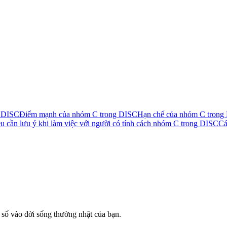
g DISC
Điểm mạnh của nhóm C trong DISC
Hạn chế của nhóm C trong
u cần lưu ý khi làm việc với người có tính cách nhóm C trong DISC
Cá
số vào đời sống thường nhật của bạn.