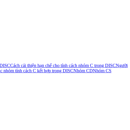
 DISC
Cách cải thiện hạn chế cho tính cách nhóm C trong DISC
Người
c nhóm tính cách C kết hợp trong DISC
Nhóm CD
Nhóm CS