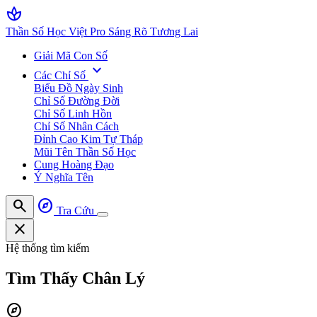
spa
Thần Số Học Việt Pro
Sáng Rõ Tương Lai
Giải Mã Con Số
expand_more
Các Chỉ Số
Biểu Đồ Ngày Sinh
Chỉ Số Đường Đời
Chỉ Số Linh Hồn
Chỉ Số Nhân Cách
Đỉnh Cao Kim Tự Tháp
Mũi Tên Thần Số Học
Cung Hoàng Đạo
Ý Nghĩa Tên
search
explore
Tra Cứu
close
Hệ thống tìm kiếm
Tìm Thấy
Chân Lý
explore