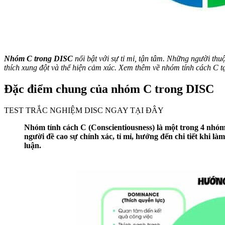
Nhóm C trong DISC
nổi bật với sự tỉ mỉ, tận tâm. Những người thu
thích xung đột và thể hiện cảm xúc. Xem thêm về nhóm tính cách C tạ
Đặc điểm chung của nhóm C trong DISC
TEST TRẮC NGHIỆM DISC NGAY TẠI ĐÂY
Nhóm tính cách C (Conscientiousness) là một trong 4 nhó
người đề cao sự chính xác, tỉ mỉ, hướng đến chi tiết khi l
luận.