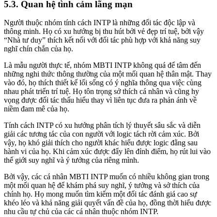
5.3. Quan hệ tình cảm lãng mạn
Người thuộc nhóm tính cách INTP là những đối tác độc lập và
thông minh. Họ có xu hướng bị thu hút bởi vẻ đẹp trí tuệ, bởi vậy
“Nhà tư duy” thích kết nối với đối tác phù hợp với khả năng suy
nghĩ chín chắn của họ.
Là mẫu người thực tế, nhóm MBTI INTP không quá để tâm đến
những nghi thức thông thường của một mối quan hệ thân mật. Thay
vào đó, họ thích thiết kế lối sống có ý nghĩa thông qua việc cùng
nhau phát triển trí tuệ. Họ tôn trọng sở thích cá nhân và cũng hy
vọng được đối tác thấu hiểu thay vì liên tục đưa ra phản ánh về
niềm đam mê của họ.
Tính cách INTP có xu hướng phân tích lý thuyết sâu sắc và diễn
giải các tương tác của con người với logic tách rời cảm xúc. Bởi
vậy, họ khó giải thích cho người khác hiểu được logic đằng sau
hành vi của họ. Khi cảm xúc được đẩy lên đỉnh điểm, họ rút lui vào
thế giới suy nghĩ và ý tưởng của riêng mình.
Bởi vậy, các cá nhân MBTI INTP muốn có nhiều không gian trong
một mối quan hệ để khám phá suy nghĩ, ý tưởng và sở thích của
chính họ. Họ mong muốn tìm kiếm một đối tác đánh giá cao sự
khéo léo và khả năng giải quyết vấn đề của họ, đồng thời hiểu được
nhu cầu tự chủ của các cá nhân thuộc nhóm INTP.