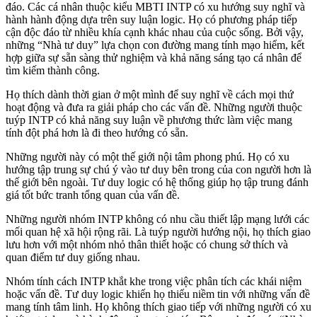
đáo. Các cá nhân thuộc kiểu MBTI INTP có xu hướng suy nghĩ và
hành hành động dựa trên suy luận logic. Họ có phương pháp tiếp
cận độc đáo từ nhiều khía cạnh khác nhau của cuộc sống. Bởi vậy,
những “Nhà tư duy” lựa chọn con đường mang tính mạo hiểm, kết
hợp giữa sự sẵn sàng thử nghiệm và khả năng sáng tạo cá nhân để
tìm kiếm thành công.
Họ thích dành thời gian ở một mình để suy nghĩ về cách mọi thứ
hoạt động và đưa ra giải pháp cho các vấn đề. Những người thuộc
tuýp INTP có khả năng suy luận về phương thức làm việc mang
tính đột phá hơn là đi theo hướng có sẵn.
Những người này có một thế giới nội tâm phong phú. Họ có xu
hướng tập trung sự chú ý vào tư duy bên trong của con người hơn là
thế giới bên ngoài. Tư duy logic có hệ thống giúp họ tập trung đánh
giá tốt bức tranh tổng quan của vấn đề.
Những người nhóm INTP không có nhu cầu thiết lập mạng lưới các
mối quan hệ xã hội rộng rãi. Là tuýp người hướng nội, họ thích giao
lưu hơn với một nhóm nhỏ thân thiết hoặc có chung sở thích và
quan điểm tư duy giống nhau.
Nhóm tính cách INTP khắt khe trong việc phân tích các khái niệm
hoặc vấn đề. Tư duy logic khiến họ thiếu niềm tin với những vấn đề
mang tính tâm linh. Họ không thích giao tiếp với những người có xu