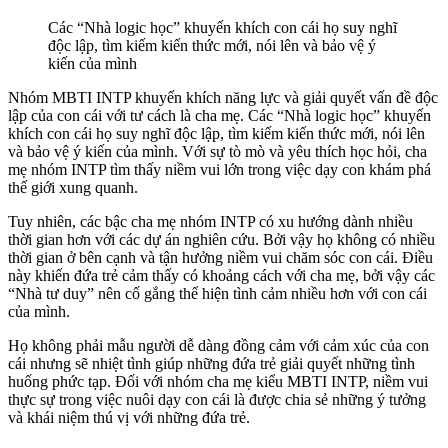
Các “Nhà logic học” khuyến khích con cái họ suy nghĩ
độc lập, tìm kiếm kiến ​​thức mới, nói lên và bảo vệ ý
kiến ​​​​của mình
Nhóm MBTI INTP khuyến khích năng lực và giải quyết vấn đề độc
lập của con cái với tư cách là cha mẹ. Các “Nhà logic học” khuyến
khích con cái họ suy nghĩ độc lập, tìm kiếm kiến ​​thức mới, nói lên
và bảo vệ ý kiến ​​​​của mình. Với sự tò mò và yêu thích học hỏi, cha
mẹ nhóm INTP tìm thấy niềm vui lớn trong việc dạy con khám phá
thế giới xung quanh.
Tuy nhiên, các bậc cha mẹ nhóm INTP có xu hướng dành nhiều
thời gian hơn với các dự án nghiên cứu. Bởi vậy họ không có nhiều
thời gian ở bên cạnh và tận hưởng niềm vui chăm sóc con cái. Điều
này khiến đứa trẻ cảm thấy có khoảng cách với cha mẹ, bởi vậy các
“Nhà tư duy” nên cố gắng thể hiện tình cảm nhiều hơn với con cái
của mình.
Họ không phải mẫu người dễ dàng đồng cảm với cảm xúc của con
cái nhưng sẽ nhiệt tình giúp những đứa trẻ giải quyết những tình
huống phức tạp. Đối với nhóm cha mẹ kiểu MBTI INTP, niềm vui
thực sự trong việc nuôi dạy con cái là được chia sẻ những ý tưởng
và khái niệm thú vị với những đứa trẻ.