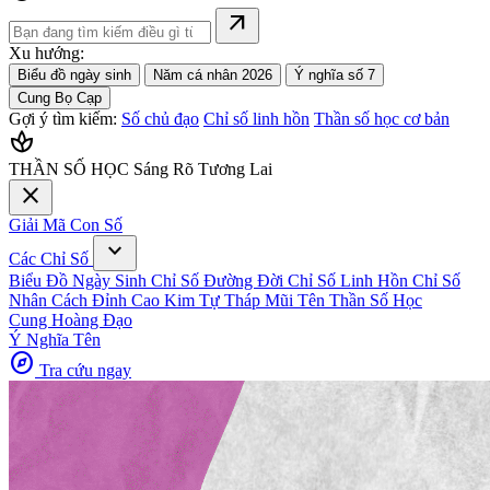
arrow_outward
Xu hướng:
Biểu đồ ngày sinh
Năm cá nhân 2026
Ý nghĩa số 7
Cung Bọ Cạp
Gợi ý tìm kiếm:
Số chủ đạo
Chỉ số linh hồn
Thần số học cơ bản
spa
THẦN SỐ HỌC
Sáng Rõ Tương Lai
close
Giải Mã Con Số
expand_more
Các Chỉ Số
Biểu Đồ Ngày Sinh
Chỉ Số Đường Đời
Chỉ Số Linh Hồn
Chỉ Số
Nhân Cách
Đỉnh Cao Kim Tự Tháp
Mũi Tên Thần Số Học
Cung Hoàng Đạo
Ý Nghĩa Tên
explore
Tra cứu ngay