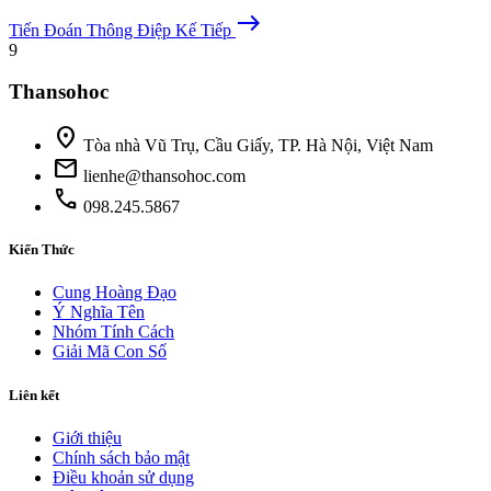
east
Tiến Đoán
Thông Điệp Kế Tiếp
9
Thansohoc
location_on
Tòa nhà Vũ Trụ, Cầu Giấy, TP. Hà Nội, Việt Nam
mail
lienhe@thansohoc.com
phone
098.245.5867
Kiến Thức
Cung Hoàng Đạo
Ý Nghĩa Tên
Nhóm Tính Cách
Giải Mã Con Số
Liên kết
Giới thiệu
Chính sách bảo mật
Điều khoản sử dụng