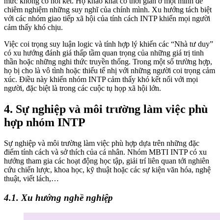
mức không có hồi kết. Họ khao khát có thời gian ở một mình để
chiêm nghiệm những suy nghĩ của chính mình. Xu hướng tách biệt
với các nhóm giao tiếp xã hội của tính cách INTP khiến mọi người
cảm thấy khó chịu.
Việc coi trọng suy luận logic và tính hợp lý khiến các “Nhà tư duy”
có xu hướng đánh giá thấp tầm quan trọng của những giá trị tinh
thần hoặc những nghi thức truyền thống. Trong một số trường hợp,
họ bị cho là vô tình hoặc thiếu tế nhị với những người coi trọng cảm
xúc. Điều này khiến nhóm INTP cảm thấy khó kết nối với mọi
người, đặc biệt là trong các cuộc tụ họp xã hội lớn.
4. Sự nghiệp và môi trường làm việc phù
hợp nhóm INTP
Sự nghiệp và môi trường làm việc phù hợp dựa trên những đặc
điểm tính cách và sở thích của cá nhân. Nhóm MBTI INTP có xu
hướng tham gia các hoạt động học tập, giải trí liên quan tới nghiên
cứu chiến lược, khoa học, kỹ thuật hoặc các sự kiện văn hóa, nghệ
thuật, viết lách,…
4.1. Xu hướng nghề nghiệp