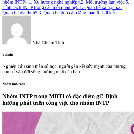
nhóm INTP
4.1. Xu hướng nghề nghiệp
4.2. Môi trường làm việc
5.
Tính cách INTP trong các mối quan hệ
5.1. Quan hệ xã hội
5.2.
Quan hệ gia đình
5.3. Quan hệ tình cảm lãng mạn
6. Lời kết
Nhà Chiêm Tinh
admin
Nghiên cứu sinh thần số học, người gắn kết sức mạnh của những
con số vào đời sống thường nhật của bạn.
Nhóm tính cách
Nhóm INTP trong MBTI có đặc điểm gì? Định
hướng phát triển công việc cho nhóm INTP