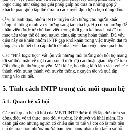
logic cũng như sáng tạo giải pháp giúp họ đưa ra những góp ý
khách quan giúp tập thể đưa ra các quyết định lựa chọn đúng đắn.
Ở vị trí lãnh đạo, nhóm INTP truyền cảm hứng cho người khác
bằng trí thông minh và ý tưởng sáng tạo của họ. Họ có xu hướng để
nhân viên được tự chủ làm việc trong thời gian kế hoạch và đặt ra
mục tiêu tổng thể để mọi người cùng tập trung hoàn thành. Dù vậy,
điều này sẽ khiến nhóm INTP gặp khó khăn trong việc truyền đạt rõ
ràng các chi tiết cho cấp dưới để nhân viên làm việc hiệu quả hơn.
Các “Nhà logic học” vật lộn với những môi trường đòi hỏi họ mang
tới sự thỏa mãn về mặt cảm xúc ở mức độ cao hoặc giao tiếp để trao
đổi thông tin thường xuyên. Mặt khác, họ cũng khó làm việc với các
thành viên trung thành với truyền thống, nguyên tắc và quá tập
trung vào chi tiết.
5. Tính cách INTP trong các mối quan hệ
5.1. Quan hệ xã hội
Các mối quan hệ xã hội của MBTI INTP được thiết lập dựa trên sự
đồng điệu về tri thức, trao đổi ý tưởng, lý thuyết và khái niệm. Họ
đánh giá cao những người có chiều sâu trí tuệ và coi đó là một tiêu
chí để lựa chọn những người bạn tiềm năng nhằm tìm kiếm sự hỗ