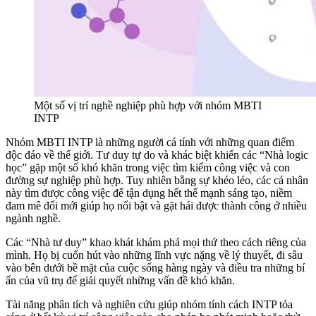
Một số vị trí nghề nghiệp phù hợp với nhóm MBTI
INTP
Nhóm MBTI INTP là những người cá tính với những quan điểm
độc đáo về thế giới. Tư duy tự do và khác biệt khiến các “Nhà logic
học” gặp một số khó khăn trong việc tìm kiếm công việc và con
đường sự nghiệp phù hợp. Tuy nhiên bằng sự khéo léo, các cá nhân
này tìm được công việc để tận dụng hết thế mạnh sáng tạo, niềm
đam mê đổi mới giúp họ nổi bật và gặt hái được thành công ở nhiều
ngành nghề.
Các “Nhà tư duy” khao khát khám phá mọi thứ theo cách riêng của
mình. Họ bị cuốn hút vào những lĩnh vực nặng về lý thuyết, đi sâu
vào bên dưới bề mặt của cuộc sống hàng ngày và điều tra những bí
ẩn của vũ trụ để giải quyết những vấn đề khó khăn.
Tài năng phân tích và nghiên cứu giúp nhóm tính cách INTP tỏa