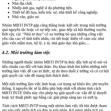
Nhà địa chất.
Nhiếp ảnh gia, nghệ sĩ đa phương tiện.
Thiết kế đồ họa, kiến trúc sư, nhà thiết kế công nghiệp.
Nhà văn, giáo sư.
Nhóm MBTI INTP gặp căng thẳng hoặc kiệt sức trong môi trường
quá nguyên tắc hoặc có sự tiếp xúc, giao tiếp xã hội thường xuyên.
Bởi vậy, các “Nhà tư duy” có xu hướng bỏ qua những công việc
yêu cầu cao về tính kiên nhẫn, chi tiết hoặc thiên về cảm xúc như
giáo viên mầm non, hộ lý, y tá, nhà giáo dục tôn giáo,…
4.2. Môi trường làm việc
Những người thuộc nhóm MBTI INTP bị thúc đẩy bởi sự tò mò và
tiêu chuẩn cao đối với bản thân. Họ khao khát tìm kiếm những môi
trường làm việc đề cao tri thức, tự do theo đuổi ý tưởng và có cơ hội
giải quyết các vấn đề mang tính thách thức.
Một môi trường làm việc linh hoạt, coi trọng sự khéo léo, phi truyền
thống, ít nguyên tắc sẽ là điều phù hợp nhất với nhóm tính cách
MBTI INTP. Điều này cho phép họ giải quyết các vấn đề lý thuyết
hoặc kỹ thuật phức tạp bằng các giải pháp sáng tạo và mới lạ.
Tính cách MBTI INTP trong một nhóm làm việc tốt khi được tham
gia vào việc phân tích và đưa ra giải pháp. Kỹ năng phân tích và