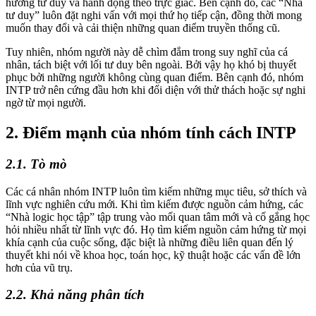
hướng tư duy và hành động theo trực giác. Bên cạnh đó, các “Nhà
tư duy” luôn đặt nghi vấn với mọi thứ họ tiếp cận, đồng thời mong
muốn thay đổi và cải thiện những quan điểm truyền thống cũ.
Tuy nhiên, nhóm người này dễ chìm đắm trong suy nghĩ của cá
nhân, tách biệt với lối tư duy bên ngoài. Bởi vậy họ khó bị thuyết
phục bởi những người không cùng quan điểm. Bên cạnh đó, nhóm
INTP trở nên cứng đầu hơn khi đối diện với thử thách hoặc sự nghi
ngờ từ mọi người.
2. Điểm mạnh của nhóm tính cách INTP
2.1. Tò mò
Các cá nhân nhóm INTP luôn tìm kiếm những mục tiêu, sở thích và
lĩnh vực nghiên cứu mới. Khi tìm kiếm được nguồn cảm hứng, các
“Nhà logic học tập” tập trung vào mối quan tâm mới và cố gắng học
hỏi nhiều nhất từ lĩnh vực đó. Họ tìm kiếm nguồn cảm hứng từ mọi
khía cạnh của cuộc sống, đặc biệt là những điều liên quan đến lý
thuyết khi nói về khoa học, toán học, kỹ thuật hoặc các vấn đề lớn
hơn của vũ trụ.
2.2. Khả năng phân tích