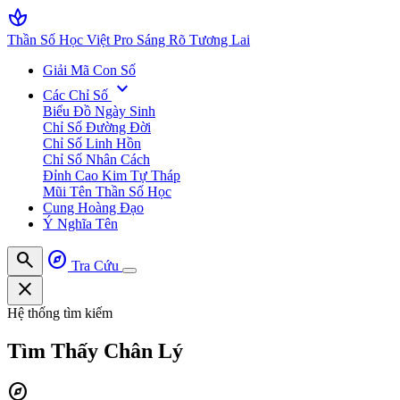
spa
Thần Số Học Việt Pro
Sáng Rõ Tương Lai
Giải Mã Con Số
expand_more
Các Chỉ Số
Biểu Đồ Ngày Sinh
Chỉ Số Đường Đời
Chỉ Số Linh Hồn
Chỉ Số Nhân Cách
Đỉnh Cao Kim Tự Tháp
Mũi Tên Thần Số Học
Cung Hoàng Đạo
Ý Nghĩa Tên
search
explore
Tra Cứu
close
Hệ thống tìm kiếm
Tìm Thấy
Chân Lý
explore