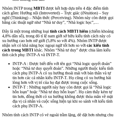
Nhóm INTP trong
MBTI
được kết hợp dựa trên 4 đặc điểm tính
cách gồm: Hướng nội (Introverted) – Trực giác (iNtuition) – Suy
nghĩ (Thinking) – Nhận thức (Perceiving). Nhóm này còn được gọi
bằng các thuật ngữ như “Nhà tư duy”, “Nhà logic học”,…
Đây là một trong những loại
tính cách MBTI hiếm
(chiếm khoảng
4,8% dân số), trong đó tỉ lệ nam giới sở hữu kiểu tính cách này có
xu hướng cao hơn nữ giới (5,8% so với 4%). Nhóm INTP được
nhận xét có khả năng học ngoại ngữ tốt hơn so với
các kiểu tính
cách trong MBTI
khác. Nhóm “Nhà tư duy” được chia làm kiểu
tính cách phụ: INTP-A và INTP-T.
INTP-A : Được biết đến với tên gọi “Nhà logic quyết đoán”
hoặc “Nhà tư duy quyết đoán”. Những người thuộc kiểu tính
cách phụ INTP-A có xu hướng thoải mái với bản thân và tự
tin hơn các cá nhân kiểu INTP-T. Họ cũng có xu hướng hài
lòng hơn với vị trí của họ đạt được trong cuộc sống.
INTP-T : Những người này hay còn được gọi là “Nhà logic
hỗn loạn” hoặc “Nhà tư duy hỗn loạn”. Họ cảm thấy kém tự
tin hơn, đồng thời có xu hướng không được thỏa mãn về mặt
địa vị cá nhân và cuộc sống hiện tại khi so sánh với kiểu tính
cách phụ INTP-A.
Nhóm tính cách INTP có vẻ ngoài trầm lặng, dè dặt hơn nhưng chu