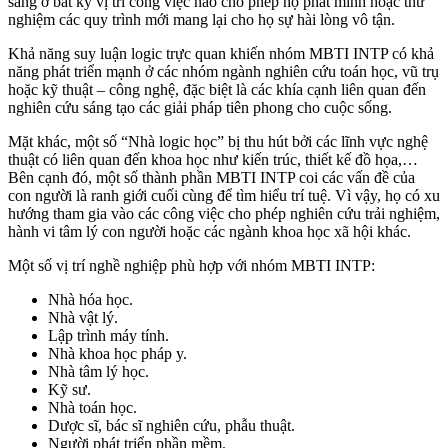
sáng ở bất kỳ vị trí công việc nào cho phép họ phát minh hoặc thử
nghiệm các quy trình mới mang lại cho họ sự hài lòng vô tận.
Khả năng suy luận logic trực quan khiến nhóm MBTI INTP có khả
năng phát triển mạnh ở các nhóm ngành nghiên cứu toán học, vũ trụ
hoặc kỹ thuật – công nghệ, đặc biệt là các khía cạnh liên quan đến
nghiên cứu sáng tạo các giải pháp tiên phong cho cuộc sống.
Mặt khác, một số “Nhà logic học” bị thu hút bởi các lĩnh vực nghệ
thuật có liên quan đến khoa học như kiến ​​trúc, thiết kế đồ họa,…
Bên cạnh đó, một số thành phần MBTI INTP coi các vấn đề của
con người là ranh giới cuối cùng để tìm hiểu trí tuệ. Vì vậy, họ có xu
hướng tham gia vào các công việc cho phép nghiên cứu trải nghiệm,
hành vi tâm lý con người hoặc các ngành khoa học xã hội khác.
Một số vị trí nghề nghiệp phù hợp với nhóm MBTI INTP:
Nhà hóa học.
Nhà vật lý.
Lập trình máy tính.
Nhà khoa học pháp y.
Nhà tâm lý học.
Kỹ sư.
Nhà toán học.
Dược sĩ, bác sĩ nghiên cứu, phẫu thuật.
Người phát triển phần mềm.