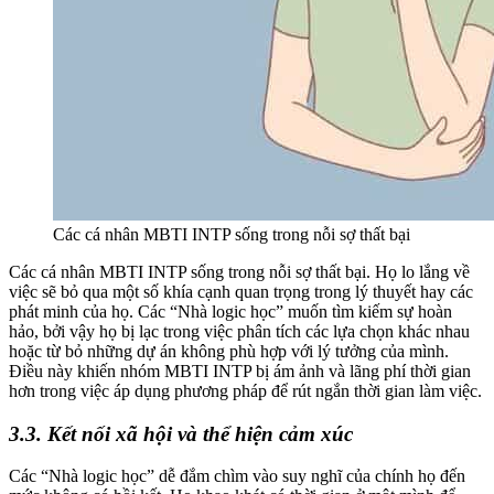
Các cá nhân MBTI INTP sống trong nỗi sợ thất bại
Các cá nhân MBTI INTP sống trong nỗi sợ thất bại. Họ lo lắng về
việc sẽ bỏ qua một số khía cạnh quan trọng trong lý thuyết hay các
phát minh của họ. Các “Nhà logic học” muốn tìm kiếm sự hoàn
hảo, bởi vậy họ bị lạc trong việc phân tích các lựa chọn khác nhau
hoặc từ bỏ những dự án không phù hợp với lý tưởng của mình.
Điều này khiến nhóm MBTI INTP bị ám ảnh và lãng phí thời gian
hơn trong việc áp dụng phương pháp để rút ngắn thời gian làm việc.
3.3. Kết nối xã hội và thể hiện cảm xúc
Các “Nhà logic học” dễ đắm chìm vào suy nghĩ của chính họ đến