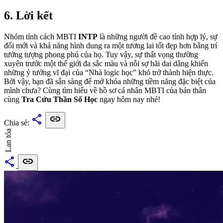
6. Lời kết
Nhóm tính cách MBTI
INTP
là những người đề cao tính hợp lý, sự
đổi mới và khả năng hình dung ra một tương lai tốt đẹp hơn bằng trí
tưởng tượng phong phú của họ. Tuy vậy, sự thất vọng thường
xuyên trước một thế giới đa sắc màu và nỗi sợ hãi dai dẳng khiến
những ý tưởng vĩ đại của “Nhà logic học” khó trở thành hiện thực.
Bởi vậy, bạn đã sẵn sàng để mở khóa những tiềm năng đặc biệt của
mình chưa? Cùng tìm hiểu về hồ sơ cá nhân MBTI của bản thân
cùng
Tra Cứu Thần Số Học
ngay hôm nay nhé!
share
link
Chia sẻ:
Lan tỏa
share
link