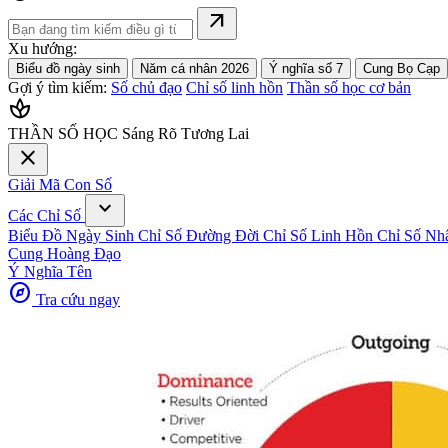
arrow_outward
Xu hướng:
Biểu đồ ngày sinh
Năm cá nhân 2026
Ý nghĩa số 7
Cung Bọ Cạp
Gợi ý tìm kiếm:
Số chủ đạo
Chỉ số linh hồn
Thần số học cơ bản
spa
THẦN SỐ HỌC
Sáng Rõ Tương Lai
close
Giải Mã Con Số
expand_more
Các Chỉ Số
Biểu Đồ Ngày Sinh
Chỉ Số Đường Đời
Chỉ Số Linh Hồn
Chỉ Số Nh
Cung Hoàng Đạo
Ý Nghĩa Tên
explore
Tra cứu ngay