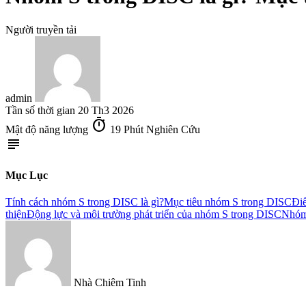
Người truyền tải
admin
Tần số thời gian
20 Th3 2026
timer
Mật độ năng lượng
19 Phút Nghiên Cứu
subject
Mục Lục
Tính cách nhóm S trong DISC là gì?
Mục tiêu nhóm S trong DISC
Đi
thiện
Động lực và môi trường phát triển của nhóm S trong DISC
Nhóm 
Nhà Chiêm Tinh