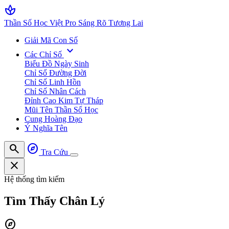
spa
Thần Số Học Việt Pro
Sáng Rõ Tương Lai
Giải Mã Con Số
expand_more
Các Chỉ Số
Biểu Đồ Ngày Sinh
Chỉ Số Đường Đời
Chỉ Số Linh Hồn
Chỉ Số Nhân Cách
Đỉnh Cao Kim Tự Tháp
Mũi Tên Thần Số Học
Cung Hoàng Đạo
Ý Nghĩa Tên
search
explore
Tra Cứu
close
Hệ thống tìm kiếm
Tìm Thấy
Chân Lý
explore