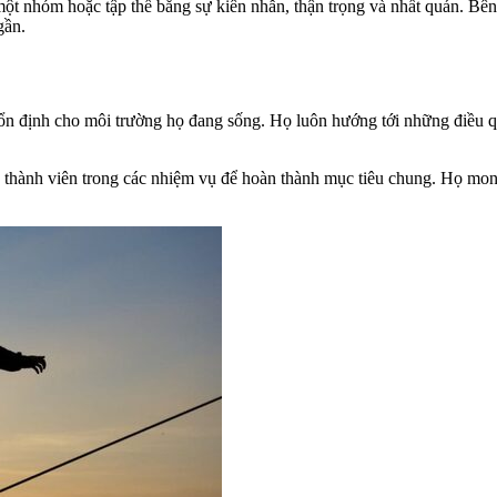
 một nhóm hoặc tập thể bằng sự kiên nhẫn, thận trọng và nhất quán. Bên
gần.
 ổn định cho môi trường họ đang sống. Họ luôn hướng tới những điều q
hành viên trong các nhiệm vụ để hoàn thành mục tiêu chung. Họ mong 