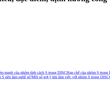
ểm mạnh của nhóm tính cách S trong DISC
Hạn chế của nhóm S trong
S nên làm nghề gì?
Một số gợi ý khi làm việc với nhóm S trong DISC