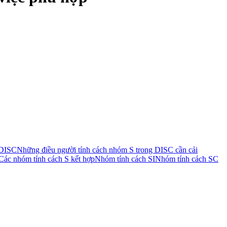
 DISC
Những điều người tính cách nhóm S trong DISC cần cải
Các nhóm tính cách S kết hợp
Nhóm tính cách SI
Nhóm tính cách SC