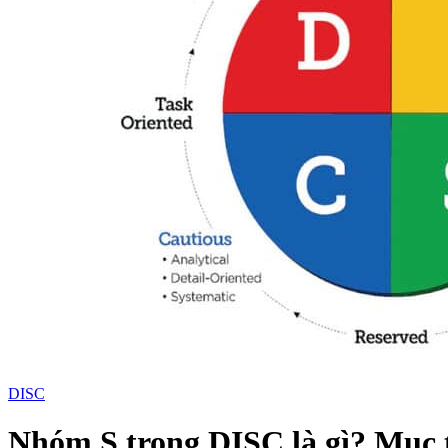
DISC
Nhóm S trong DISC là gì? Mục t