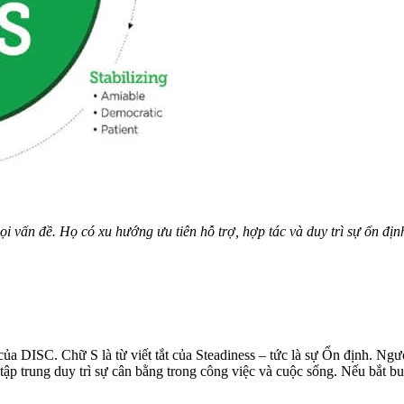
ọi vấn đề. Họ có xu hướng ưu tiên hỗ trợ, hợp tác và duy trì sự ổn đị
a DISC. Chữ S là từ viết tắt của Steadiness – tức là sự Ổn định. Ngườ
tập trung duy trì sự cân bằng trong công việc và cuộc sống. Nếu bắt b