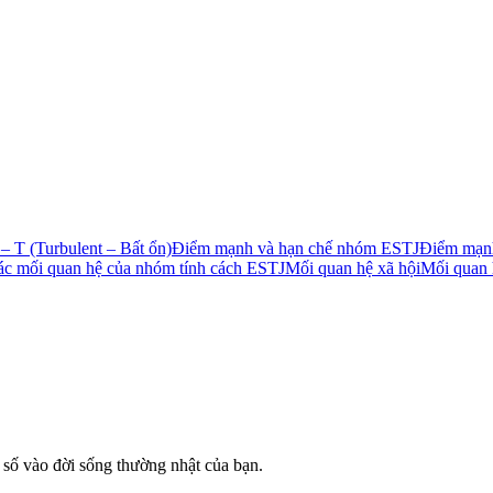
 T (Turbulent – Bất ổn)
Điểm mạnh và hạn chế nhóm ESTJ
Điểm mạn
c mối quan hệ của nhóm tính cách ESTJ
Mối quan hệ xã hội
Mối quan 
số vào đời sống thường nhật của bạn.