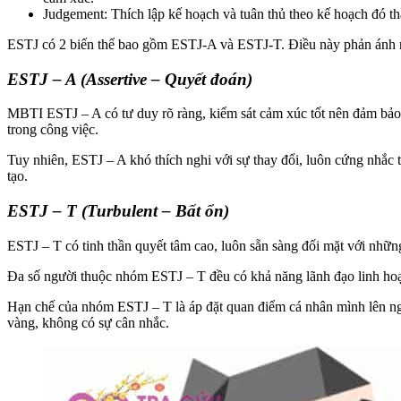
Judgement: Thích lập kế hoạch và tuân thủ theo kế hoạch đó tha
ESTJ có 2 biến thể bao gồm ESTJ-A và ESTJ-T. Điều này phản ánh nh
ESTJ – A (Assertive – Quyết đoán)
MBTI ESTJ – A có tư duy rõ ràng, kiểm sát cảm xúc tốt nên đảm bảo 
trong công việc.
Tuy nhiên, ESTJ – A khó thích nghi với sự thay đổi, luôn cứng nhắc
tạo.
ESTJ – T (Turbulent – Bất ổn)
ESTJ – T có tinh thần quyết tâm cao, luôn sẵn sàng đối mặt với nhữn
Đa số người thuộc nhóm ESTJ – T đều có khả năng lãnh đạo linh hoạ
Hạn chế của nhóm ESTJ – T là áp đặt quan điểm cá nhân mình lên ng
vàng, không có sự cân nhắc.