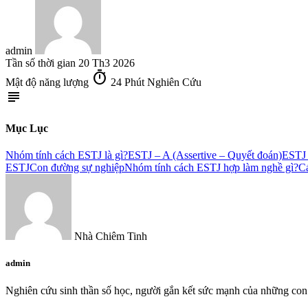
admin
Tần số thời gian
20 Th3 2026
timer
Mật độ năng lượng
24 Phút Nghiên Cứu
subject
Mục Lục
Nhóm tính cách ESTJ là gì?
ESTJ – A (Assertive – Quyết đoán)
ESTJ –
ESTJ
Con đường sự nghiệp
Nhóm tính cách ESTJ hợp làm nghề gì?
Cá
Nhà Chiêm Tinh
admin
Nghiên cứu sinh thần số học, người gắn kết sức mạnh của những con 