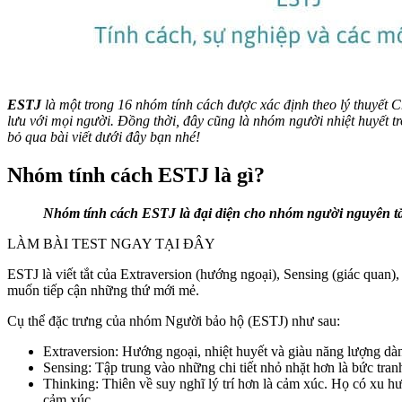
ESTJ
là một trong 16 nhóm tính cách được xác định theo lý thuyết C
lưu với mọi người. Đồng thời, đây cũng là nhóm người nhiệt huyết
bỏ qua bài viết dưới đây bạn nhé!
Nhóm tính cách ESTJ là gì?
Nhóm tính cách ESTJ là đại diện cho nhóm người nguyên tắc, 
LÀM BÀI TEST NGAY TẠI ĐÂY
ESTJ là viết tắt của Extraversion (hướng ngoại), Sensing (giác quan)
muốn tiếp cận những thứ mới mẻ.
Cụ thể đặc trưng của nhóm Người bảo hộ (ESTJ) như sau:
Extraversion: Hướng ngoại, nhiệt huyết và giàu năng lượng d
Sensing: Tập trung vào những chi tiết nhỏ nhặt hơn là bức tran
Thinking: Thiên về suy nghĩ lý trí hơn là cảm xúc. Họ có xu h
cảm xúc.