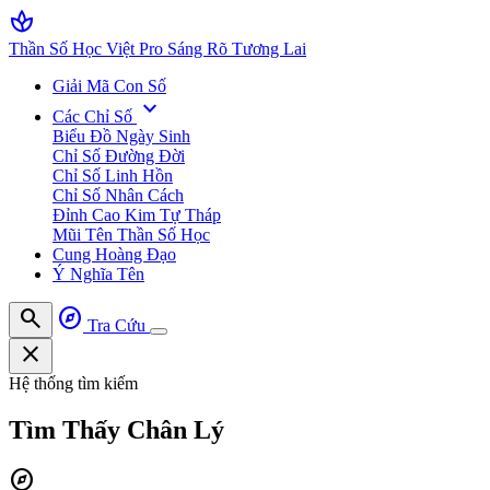
spa
Thần Số Học Việt Pro
Sáng Rõ Tương Lai
Giải Mã Con Số
expand_more
Các Chỉ Số
Biểu Đồ Ngày Sinh
Chỉ Số Đường Đời
Chỉ Số Linh Hồn
Chỉ Số Nhân Cách
Đỉnh Cao Kim Tự Tháp
Mũi Tên Thần Số Học
Cung Hoàng Đạo
Ý Nghĩa Tên
search
explore
Tra Cứu
close
Hệ thống tìm kiếm
Tìm Thấy
Chân Lý
explore