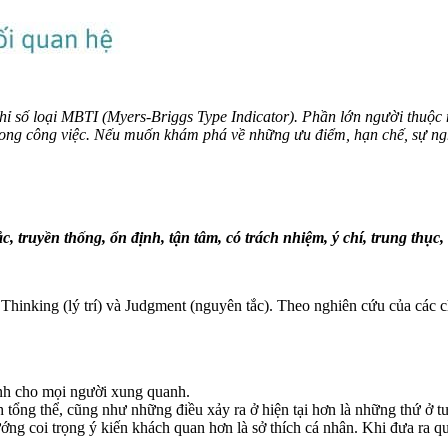
hỉ số loại MBTI (Myers-Briggs Type Indicator). Phần lớn người thuộc 
 trong công việc. Nếu muốn khám phá về những ưu điểm, hạn chế, sự 
truyền thống, ổn định, tận tâm, có trách nhiệm, ý chí, trung thục,
, Thinking (lý trí) và Judgment (nguyên tắc). Theo nghiên cứu của các
ành cho mọi người xung quanh.
h tổng thể, cũng như những điều xảy ra ở hiện tại hơn là những thứ ở tư
ướng coi trọng ý kiến khách quan hơn là sở thích cá nhân. Khi đưa ra