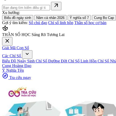
arrow_outward
Xu hướng:
Biểu đồ ngày sinh
Năm cá nhân 2026
Ý nghĩa số 7
Cung Bọ Cạp
Gợi ý tìm kiếm:
Số chủ đạo
Chỉ số linh hồn
Thần số học cơ bản
spa
THẦN SỐ HỌC
Sáng Rõ Tương Lai
close
Giải Mã Con Số
expand_more
Các Chỉ Số
Biểu Đồ Ngày Sinh
Chỉ Số Đường Đời
Chỉ Số Linh Hồn
Chỉ Số Nh
Cung Hoàng Đạo
Ý Nghĩa Tên
explore
Tra cứu ngay