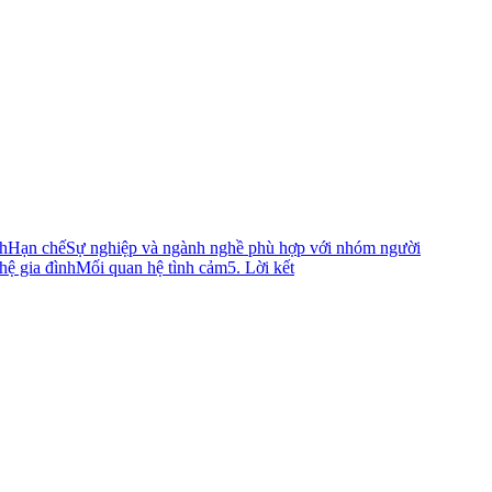
h
Hạn chế
Sự nghiệp và ngành nghề phù hợp với nhóm người
hệ gia đình
Mối quan hệ tình cảm
5. Lời kết