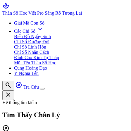
spa
Thần Số Học Việt Pro
Sáng Rõ Tương Lai
Giải Mã Con Số
expand_more
Các Chỉ Số
Biểu Đồ Ngày Sinh
Chỉ Số Đường Đời
Chỉ Số Linh Hồn
Chỉ Số Nhân Cách
Đỉnh Cao Kim Tự Tháp
Mũi Tên Thần Số Học
Cung Hoàng Đạo
Ý Nghĩa Tên
search
explore
Tra Cứu
close
Hệ thống tìm kiếm
Tìm Thấy
Chân Lý
explore