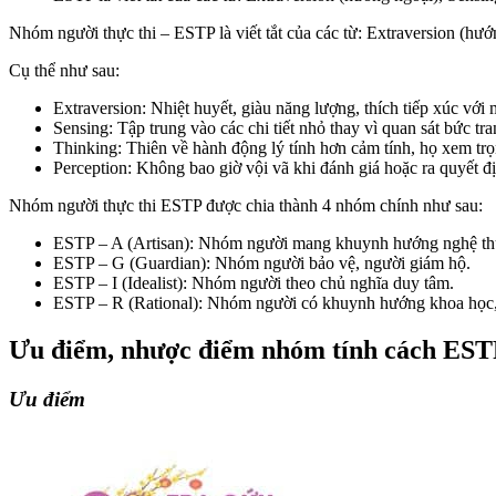
Nhóm người thực thi – ESTP là viết tắt của các từ: Extraversion (hướn
Cụ thể như sau:
Extraversion: Nhiệt huyết, giàu năng lượng, thích tiếp xúc với 
Sensing: Tập trung vào các chi tiết nhỏ thay vì quan sát bức tr
Thinking: Thiên về hành động lý tính hơn cảm tính, họ xem trọ
Perception: Không bao giờ vội vã khi đánh giá hoặc ra quyết đ
Nhóm người thực thi ESTP được chia thành 4 nhóm chính như sau:
ESTP – A (Artisan): Nhóm người mang khuynh hướng nghệ th
ESTP – G (Guardian): Nhóm người bảo vệ, người giám hộ.
ESTP – I (Idealist): Nhóm người theo chủ nghĩa duy tâm.
ESTP – R (Rational): Nhóm người có khuynh hướng khoa học,
Ưu điểm, nhược điểm nhóm tính cách ES
Ưu điểm