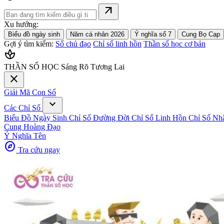
arrow_outward
Xu hướng:
Biểu đồ ngày sinh
Năm cá nhân 2026
Ý nghĩa số 7
Cung Bọ Cạp
Gợi ý tìm kiếm:
Số chủ đạo
Chỉ số linh hồn
Thần số học cơ bản
spa
THẦN SỐ HỌC
Sáng Rõ Tương Lai
close
Giải Mã Con Số
expand_more
Các Chỉ Số
Biểu Đồ Ngày Sinh
Chỉ Số Đường Đời
Chỉ Số Linh Hồn
Chỉ Số Nh
Cung Hoàng Đạo
Ý Nghĩa Tên
explore
Tra cứu ngay