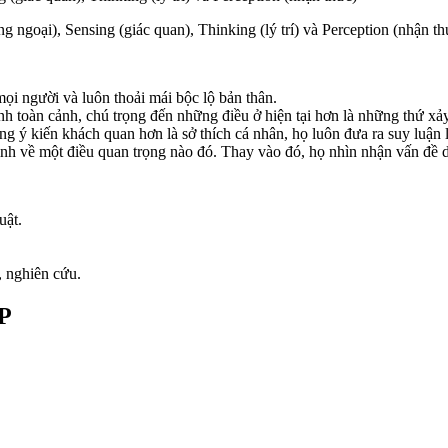
g ngoại), Sensing (giác quan), Thinking (lý trí) và Perception (nhận th
mọi người và luôn thoải mái bộc lộ bản thân.
anh toàn cảnh, chú trọng đến những điều ở hiện tại hơn là những thứ xảy
ng ý kiến khách quan hơn là sở thích cá nhân, họ luôn đưa ra suy luận 
ịnh về một điều quan trọng nào đó. Thay vào đó, họ nhìn nhận vấn đề 
uật.
 nghiên cứu.
TP