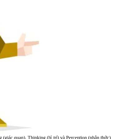
g (giác quan), Thinking (lý trí) và Perception (nhận thức)