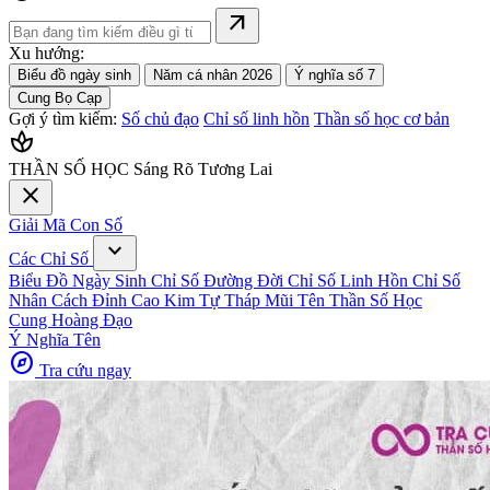
arrow_outward
Xu hướng:
Biểu đồ ngày sinh
Năm cá nhân 2026
Ý nghĩa số 7
Cung Bọ Cạp
Gợi ý tìm kiếm:
Số chủ đạo
Chỉ số linh hồn
Thần số học cơ bản
spa
THẦN SỐ HỌC
Sáng Rõ Tương Lai
close
Giải Mã Con Số
expand_more
Các Chỉ Số
Biểu Đồ Ngày Sinh
Chỉ Số Đường Đời
Chỉ Số Linh Hồn
Chỉ Số
Nhân Cách
Đỉnh Cao Kim Tự Tháp
Mũi Tên Thần Số Học
Cung Hoàng Đạo
Ý Nghĩa Tên
explore
Tra cứu ngay