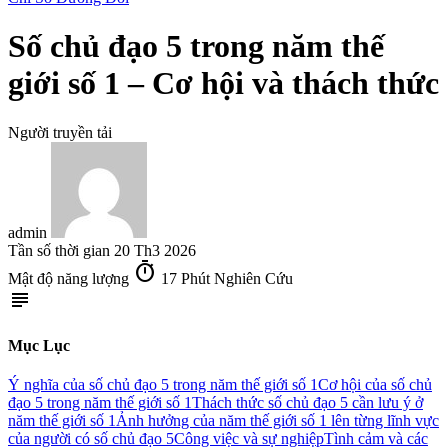
Số chủ đạo 5 trong năm thế
giới số 1 – Cơ hội và thách thức
Người truyền tải
admin
Tần số thời gian
20 Th3 2026
timer
Mật độ năng lượng
17 Phút Nghiên Cứu
subject
Mục Lục
Ý nghĩa của số chủ đạo 5 trong năm thế giới số 1
Cơ hội của số chủ
đạo 5 trong năm thế giới số 1
Thách thức số chủ đạo 5 cần lưu ý ở
năm thế giới số 1
Ảnh hưởng của năm thế giới số 1 lên từng lĩnh vực
của người có số chủ đạo 5
Công việc và sự nghiệp
Tình cảm và các