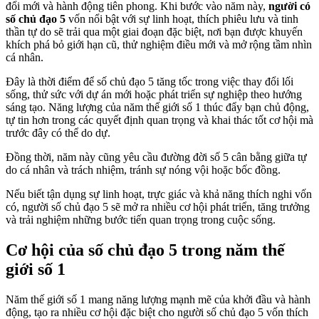
đổi mới và hành động tiên phong. Khi bước vào năm này,
người có
số chủ đạo 5
vốn nổi bật với sự linh hoạt, thích phiêu lưu và tinh
thần tự do sẽ trải qua một giai đoạn đặc biệt, nơi bạn được khuyến
khích phá bỏ giới hạn cũ, thử nghiệm điều mới và mở rộng tầm nhìn
cá nhân.
Đây là thời điểm để số chủ đạo 5 tăng tốc trong việc thay đổi lối
sống, thử sức với dự án mới hoặc phát triển sự nghiệp theo hướng
sáng tạo. Năng lượng của năm thế giới số 1 thúc đẩy bạn chủ động,
tự tin hơn trong các quyết định quan trọng và khai thác tốt cơ hội mà
trước đây có thể do dự.
Đồng thời, năm này cũng yêu cầu đường đời số 5 cân bằng giữa tự
do cá nhân và trách nhiệm, tránh sự nóng vội hoặc bốc đồng.
Nếu biết tận dụng sự linh hoạt, trực giác và khả năng thích nghi vốn
có, người số chủ đạo 5 sẽ mở ra nhiều cơ hội phát triển, tăng trưởng
và trải nghiệm những bước tiến quan trọng trong cuộc sống.
Cơ hội của số chủ đạo 5 trong năm thế
giới số 1
Năm thế giới số 1 mang năng lượng mạnh mẽ của khởi đầu và hành
động, tạo ra nhiều cơ hội đặc biệt cho người số chủ đạo 5 vốn thích