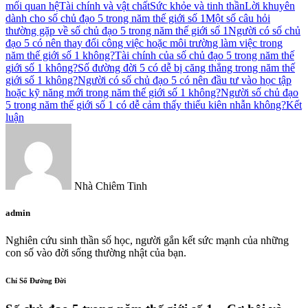
mối quan hệ
Tài chính và vật chất
Sức khỏe và tinh thần
Lời khuyên
dành cho số chủ đạo 5 trong năm thế giới số 1
Một số câu hỏi
thường gặp về số chủ đạo 5 trong năm thế giới số 1
Người có số chủ
đạo 5 có nên thay đổi công việc hoặc môi trường làm việc trong
năm thế giới số 1 không?
Tài chính của số chủ đạo 5 trong năm thế
giới số 1 không?
Số đường đời 5 có dễ bị căng thẳng trong năm thế
giới số 1 không?
Người có số chủ đạo 5 có nên đầu tư vào học tập
hoặc kỹ năng mới trong năm thế giới số 1 không?
Người số chủ đạo
5 trong năm thế giới số 1 có dễ cảm thấy thiếu kiên nhẫn không?
Kết
luận
Nhà Chiêm Tinh
admin
Nghiên cứu sinh thần số học, người gắn kết sức mạnh của những
con số vào đời sống thường nhật của bạn.
Chỉ Số Đường Đời