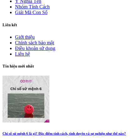
Ý Nghĩa Tên
Nhóm Tính Cách
Giải Mã Con Số
Liên kết
Giới thiệu
Chính sách bảo mật
Điều khoản sử dụng
Liên hệ
Tín hiệu mới nhất
Chỉ số sứ mệnh 6 là gì? Đặc điểm tính cách, tình duyên và sự nghiệp như thế nào?