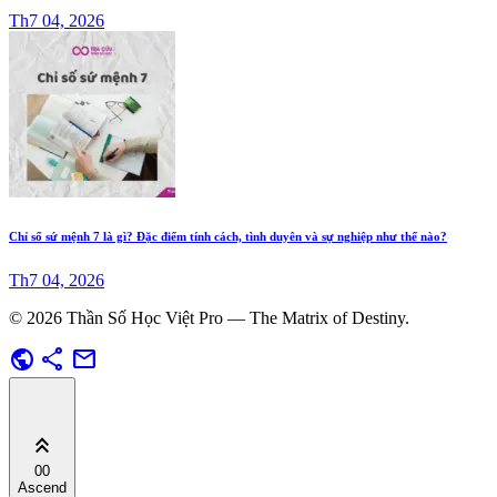
Th7 04, 2026
Chỉ số sứ mệnh 7 là gì? Đặc điểm tính cách, tình duyên và sự nghiệp như thế nào?
Th7 04, 2026
© 2026 Thần Số Học Việt Pro — The Matrix of Destiny.
public
share
mail
keyboard_double_arrow_up
00
Ascend