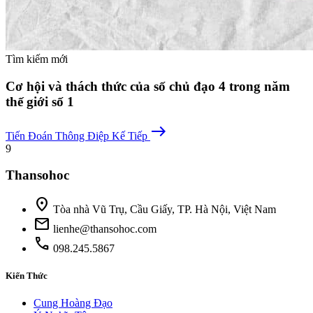
Tìm kiếm mới
Cơ hội và thách thức của số chủ đạo 4 trong năm
thế giới số 1
east
Tiến Đoán
Thông Điệp Kế Tiếp
9
Thansohoc
location_on
Tòa nhà Vũ Trụ, Cầu Giấy, TP. Hà Nội, Việt Nam
mail
lienhe@thansohoc.com
phone
098.245.5867
Kiến Thức
Cung Hoàng Đạo