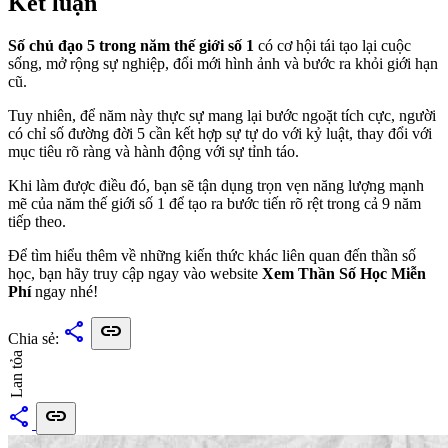
Kết luận
Số chủ đạo 5 trong năm thế giới số 1
có cơ hội tái tạo lại cuộc
sống, mở rộng sự nghiệp, đổi mới hình ảnh và bước ra khỏi giới hạn
cũ.
Tuy nhiên, để năm này thực sự mang lại bước ngoặt tích cực, người
có chỉ số đường đời 5 cần kết hợp sự tự do với kỷ luật, thay đổi với
mục tiêu rõ ràng và hành động với sự tỉnh táo.
Khi làm được điều đó, bạn sẽ tận dụng trọn vẹn năng lượng mạnh
mẽ của năm thế giới số 1 để tạo ra bước tiến rõ rệt trong cả 9 năm
tiếp theo.
Để tìm hiểu thêm về những kiến thức khác liên quan đến thần số
học, bạn hãy truy cập ngay vào website
Xem Thần Số Học Miễn
Phí
ngay nhé!
share
link
Chia sẻ:
Lan tỏa
share
link