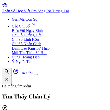
spa
Thần Số Học Việt Pro
Sáng Rõ Tương Lai
Giải Mã Con Số
expand_more
Các Chỉ Số
Biểu Đồ Ngày Sinh
Chỉ Số Đường Đời
Chỉ Số Linh Hồn
Chỉ Số Nhân Cách
Đỉnh Cao Kim Tự Tháp
Mũi Tên Thần Số Học
Cung Hoàng Đạo
Ý Nghĩa Tên
search
explore
Tra Cứu
close
Hệ thống tìm kiếm
Tìm Thấy
Chân Lý
explore