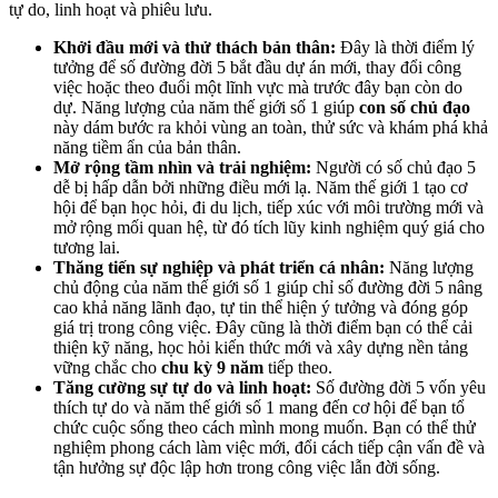
tự do, linh hoạt và phiêu lưu.
Khởi đầu mới và thử thách bản thân:
Đây là thời điểm lý
tưởng để số đường đời 5 bắt đầu dự án mới, thay đổi công
việc hoặc theo đuổi một lĩnh vực mà trước đây bạn còn do
dự. Năng lượng của năm thế giới số 1 giúp
con số chủ đạo
này dám bước ra khỏi vùng an toàn, thử sức và khám phá khả
năng tiềm ẩn của bản thân.
Mở rộng tầm nhìn và trải nghiệm:
Người có số chủ đạo 5
dễ bị hấp dẫn bởi những điều mới lạ. Năm thế giới 1 tạo cơ
hội để bạn học hỏi, đi du lịch, tiếp xúc với môi trường mới và
mở rộng mối quan hệ, từ đó tích lũy kinh nghiệm quý giá cho
tương lai.
Thăng tiến sự nghiệp và phát triển cá nhân:
Năng lượng
chủ động của năm thế giới số 1 giúp chỉ số đường đời 5 nâng
cao khả năng lãnh đạo, tự tin thể hiện ý tưởng và đóng góp
giá trị trong công việc. Đây cũng là thời điểm bạn có thể cải
thiện kỹ năng, học hỏi kiến thức mới và xây dựng nền tảng
vững chắc cho
chu kỳ 9 năm
tiếp theo.
Tăng cường sự tự do và linh hoạt:
Số đường đời 5 vốn yêu
thích tự do và năm thế giới số 1 mang đến cơ hội để bạn tổ
chức cuộc sống theo cách mình mong muốn. Bạn có thể thử
nghiệm phong cách làm việc mới, đổi cách tiếp cận vấn đề và
tận hưởng sự độc lập hơn trong công việc lẫn đời sống.