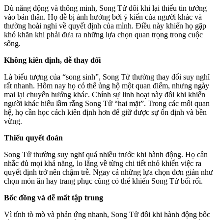
Dù năng động và thông minh, Song Tử đôi khi lại thiếu tin tưởng
vào bản thân. Họ dễ bị ảnh hưởng bởi ý kiến của người khác và
thường hoài nghi về quyết định của mình. Điều này khiến họ gặp
khó khăn khi phải đưa ra những lựa chọn quan trọng trong cuộc
sống.
Không kiên định, dễ thay đổi
Là biểu tượng của “song sinh”, Song Tử thường thay đổi suy nghĩ
rất nhanh. Hôm nay họ có thể ủng hộ một quan điểm, nhưng ngày
mai lại chuyển hướng khác. Chính sự linh hoạt này đôi khi khiến
người khác hiểu lầm rằng Song Tử “hai mặt”. Trong các mối quan
hệ, họ cần học cách kiên định hơn để giữ được sự ổn định và bền
vững.
Thiếu quyết đoán
Song Tử thường suy nghĩ quá nhiều trước khi hành động. Họ cân
nhắc đủ mọi khả năng, lo lắng về từng chi tiết nhỏ khiến việc ra
quyết định trở nên chậm trễ. Ngay cả những lựa chọn đơn giản như
chọn món ăn hay trang phục cũng có thể khiến Song Tử bối rối.
Bốc đồng và dễ mất tập trung
Vì tính tò mò và phản ứng nhanh, Song Tử đôi khi hành động bốc