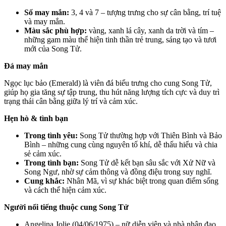
Số may mắn:
3, 4 và 7 – tượng trưng cho sự cân bằng, trí tuệ
và may mắn.
Màu sắc phù hợp:
vàng, xanh lá cây, xanh da trời và tím –
những gam màu thể hiện tinh thần trẻ trung, sáng tạo và tươi
mới của Song Tử.
Đá may mắn
Ngọc lục bảo (Emerald) là viên đá biểu trưng cho cung Song Tử,
giúp họ gia tăng sự tập trung, thu hút năng lượng tích cực và duy trì
trạng thái cân bằng giữa lý trí và cảm xúc.
Hẹn hò & tình bạn
Trong tình yêu:
Song Tử thường hợp với Thiên Bình và Bảo
Bình – những cung cùng nguyên tố khí, dễ thấu hiểu và chia
sẻ cảm xúc.
Trong tình bạn:
Song Tử dễ kết bạn sâu sắc với Xử Nữ và
Song Ngư, nhờ sự cảm thông và đồng điệu trong suy nghĩ.
Cung khắc:
Nhân Mã, vì sự khác biệt trong quan điểm sống
và cách thể hiện cảm xúc.
Người nổi tiếng thuộc cung Song Tử
Angelina Jolie (04/06/1975) – nữ diễn viên và nhà nhân đạo