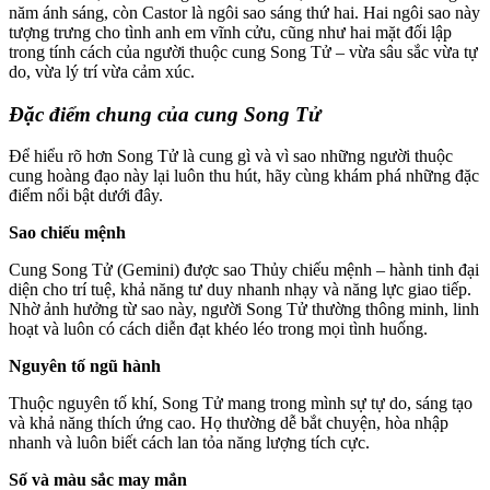
năm ánh sáng, còn Castor là ngôi sao sáng thứ hai. Hai ngôi sao này
tượng trưng cho tình anh em vĩnh cửu, cũng như hai mặt đối lập
trong tính cách của người thuộc cung Song Tử – vừa sâu sắc vừa tự
do, vừa lý trí vừa cảm xúc.
Đặc điểm chung của cung Song Tử
Để hiểu rõ hơn Song Tử là cung gì và vì sao những người thuộc
cung hoàng đạo này lại luôn thu hút, hãy cùng khám phá những đặc
điểm nổi bật dưới đây.
Sao chiếu mệnh
Cung Song Tử (Gemini) được sao Thủy chiếu mệnh – hành tinh đại
diện cho trí tuệ, khả năng tư duy nhanh nhạy và năng lực giao tiếp.
Nhờ ảnh hưởng từ sao này, người Song Tử thường thông minh, linh
hoạt và luôn có cách diễn đạt khéo léo trong mọi tình huống.
Nguyên tố ngũ hành
Thuộc nguyên tố khí, Song Tử mang trong mình sự tự do, sáng tạo
và khả năng thích ứng cao. Họ thường dễ bắt chuyện, hòa nhập
nhanh và luôn biết cách lan tỏa năng lượng tích cực.
Số và màu sắc may mắn