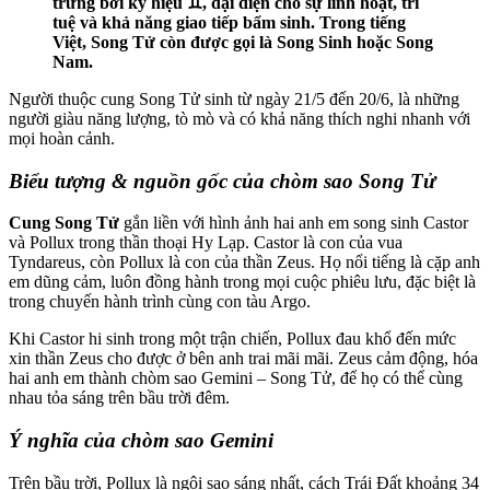
trưng bởi ký hiệu ♊︎, đại diện cho sự linh hoạt, trí
tuệ và khả năng giao tiếp bẩm sinh. Trong tiếng
Việt, Song Tử còn được gọi là Song Sinh hoặc Song
Nam.
Người thuộc cung Song Tử sinh từ ngày 21/5 đến 20/6, là những
người giàu năng lượng, tò mò và có khả năng thích nghi nhanh với
mọi hoàn cảnh.
Biểu tượng & nguồn gốc của chòm sao Song Tử
Cung Song Tử
gắn liền với hình ảnh hai anh em song sinh Castor
và Pollux trong thần thoại Hy Lạp. Castor là con của vua
Tyndareus, còn Pollux là con của thần Zeus. Họ nổi tiếng là cặp anh
em dũng cảm, luôn đồng hành trong mọi cuộc phiêu lưu, đặc biệt là
trong chuyến hành trình cùng con tàu Argo.
Khi Castor hi sinh trong một trận chiến, Pollux đau khổ đến mức
xin thần Zeus cho được ở bên anh trai mãi mãi. Zeus cảm động, hóa
hai anh em thành chòm sao Gemini – Song Tử, để họ có thể cùng
nhau tỏa sáng trên bầu trời đêm.
Ý nghĩa của chòm sao Gemini
Trên bầu trời, Pollux là ngôi sao sáng nhất, cách Trái Đất khoảng 34