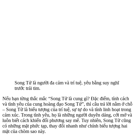
Song Tử là người đa cảm và trí tuệ, yêu bằng suy nghĩ
trước trái tim.
Nếu bạn từng thắc mắc “Song Tử là cung gì? Đặc điểm, tính cách
và tình yêu của cung hoàng đạo Song Tử”, thì câu trả lời nằm ở chỗ
– Song Tử là biểu tượng của trí tuệ, sự tự do và tính linh hoạt trong
cảm xúc. Trong tình yêu, họ là những người duyên dáng, cởi mở và
luôn biết cách khiến đối phương say mê. Tuy nhiên, Song Tử cũng
có những mặt phức tạp, thay đổi nhanh như chính biểu tượng hai
mặt của chòm sao này.