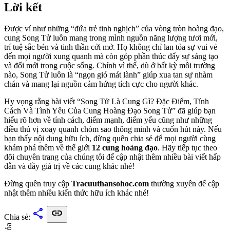
Lời kết
Được ví như những “đứa trẻ tinh nghịch” của vòng tròn hoàng đạo,
cung Song Tử luôn mang trong mình nguồn năng lượng tươi mới,
trí tuệ sắc bén và tinh thần cởi mở. Họ không chỉ lan tỏa sự vui vẻ
đến mọi người xung quanh mà còn góp phần thúc đẩy sự sáng tạo
và đổi mới trong cuộc sống. Chính vì thế, dù ở bất kỳ môi trường
nào, Song Tử luôn là “ngọn gió mát lành” giúp xua tan sự nhàm
chán và mang lại nguồn cảm hứng tích cực cho người khác.
Hy vọng rằng bài viết “Song Tử Là Cung Gì? Đặc Điểm, Tính
Cách Và Tình Yêu Của Cung Hoàng Đạo Song Tử” đã giúp bạn
hiểu rõ hơn về tính cách, điểm mạnh, điểm yếu cũng như những
điều thú vị xoay quanh chòm sao thông minh và cuốn hút này. Nếu
bạn thấy nội dung hữu ích, đừng quên chia sẻ để mọi người cùng
khám phá thêm về thế giới
12 cung hoàng đạo
. Hãy tiếp tục theo
dõi chuyên trang của chúng tôi để cập nhật thêm nhiều bài viết hấp
dẫn và đầy giá trị về các cung khác nhé!
Đừng quên truy cập
Tracuuthansohoc.com
thường xuyên để cập
nhật thêm nhiều kiến thức hữu ích khác nhé!
share
link
Chia sẻ: