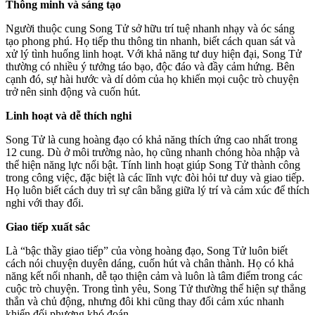
Thông minh và sáng tạo
Người thuộc cung Song Tử sở hữu trí tuệ nhanh nhạy và óc sáng
tạo phong phú. Họ tiếp thu thông tin nhanh, biết cách quan sát và
xử lý tình huống linh hoạt. Với khả năng tư duy hiện đại, Song Tử
thường có nhiều ý tưởng táo bạo, độc đáo và đầy cảm hứng. Bên
cạnh đó, sự hài hước và dí dỏm của họ khiến mọi cuộc trò chuyện
trở nên sinh động và cuốn hút.
Linh hoạt và dễ thích nghi
Song Tử là cung hoàng đạo có khả năng thích ứng cao nhất trong
12 cung. Dù ở môi trường nào, họ cũng nhanh chóng hòa nhập và
thể hiện năng lực nổi bật. Tính linh hoạt giúp Song Tử thành công
trong công việc, đặc biệt là các lĩnh vực đòi hỏi tư duy và giao tiếp.
Họ luôn biết cách duy trì sự cân bằng giữa lý trí và cảm xúc để thích
nghi với thay đổi.
Giao tiếp xuất sắc
Là “bậc thầy giao tiếp” của vòng hoàng đạo, Song Tử luôn biết
cách nói chuyện duyên dáng, cuốn hút và chân thành. Họ có khả
năng kết nối nhanh, dễ tạo thiện cảm và luôn là tâm điểm trong các
cuộc trò chuyện. Trong tình yêu, Song Tử thường thể hiện sự thẳng
thắn và chủ động, nhưng đôi khi cũng thay đổi cảm xúc nhanh
khiến đối phương khó đoán.