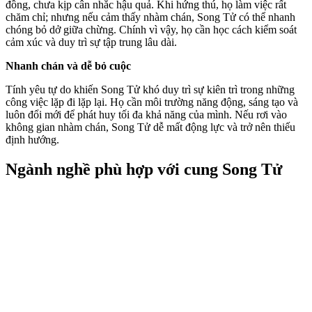
đồng, chưa kịp cân nhắc hậu quả. Khi hứng thú, họ làm việc rất
chăm chỉ; nhưng nếu cảm thấy nhàm chán, Song Tử có thể nhanh
chóng bỏ dở giữa chừng. Chính vì vậy, họ cần học cách kiểm soát
cảm xúc và duy trì sự tập trung lâu dài.
Nhanh chán và dễ bỏ cuộc
Tính yêu tự do khiến Song Tử khó duy trì sự kiên trì trong những
công việc lặp đi lặp lại. Họ cần môi trường năng động, sáng tạo và
luôn đổi mới để phát huy tối đa khả năng của mình. Nếu rơi vào
không gian nhàm chán, Song Tử dễ mất động lực và trở nên thiếu
định hướng.
Ngành nghề phù hợp với cung Song Tử