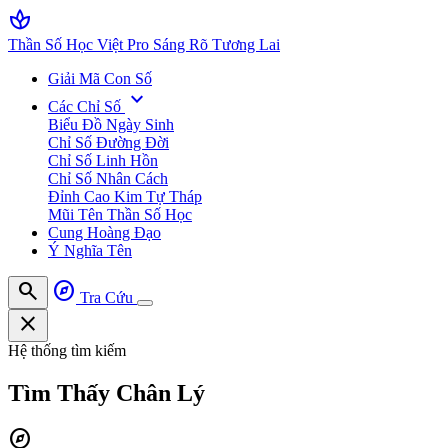
spa
Thần Số Học Việt Pro
Sáng Rõ Tương Lai
Giải Mã Con Số
expand_more
Các Chỉ Số
Biểu Đồ Ngày Sinh
Chỉ Số Đường Đời
Chỉ Số Linh Hồn
Chỉ Số Nhân Cách
Đỉnh Cao Kim Tự Tháp
Mũi Tên Thần Số Học
Cung Hoàng Đạo
Ý Nghĩa Tên
search
explore
Tra Cứu
close
Hệ thống tìm kiếm
Tìm Thấy
Chân Lý
explore