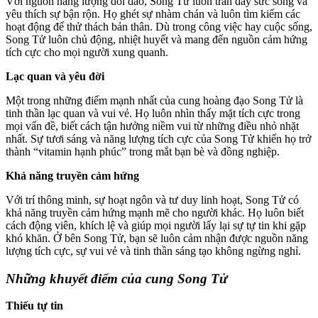
Với nguồn năng lượng dồi dào, Song Tử luôn tràn đầy sức sống và
yêu thích sự bận rộn. Họ ghét sự nhàm chán và luôn tìm kiếm các
hoạt động để thử thách bản thân. Dù trong công việc hay cuộc sống,
Song Tử luôn chủ động, nhiệt huyết và mang đến nguồn cảm hứng
tích cực cho mọi người xung quanh.
Lạc quan và yêu đời
Một trong những điểm mạnh nhất của cung hoàng đạo Song Tử là
tinh thần lạc quan và vui vẻ. Họ luôn nhìn thấy mặt tích cực trong
mọi vấn đề, biết cách tận hưởng niềm vui từ những điều nhỏ nhặt
nhất. Sự tươi sáng và năng lượng tích cực của Song Tử khiến họ trở
thành “vitamin hạnh phúc” trong mắt bạn bè và đồng nghiệp.
Khả năng truyền cảm hứng
Với trí thông minh, sự hoạt ngôn và tư duy linh hoạt, Song Tử có
khả năng truyền cảm hứng mạnh mẽ cho người khác. Họ luôn biết
cách động viên, khích lệ và giúp mọi người lấy lại sự tự tin khi gặp
khó khăn. Ở bên Song Tử, bạn sẽ luôn cảm nhận được nguồn năng
lượng tích cực, sự vui vẻ và tinh thần sáng tạo không ngừng nghỉ.
Những khuyết điểm của cung Song Tử
Thiếu tự tin