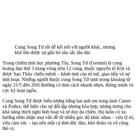
Cung Song Tử rất dễ kết nối với người khác, nhưng
khó tìm được sự gắn bó sâu sắc lâu dài.
Trong chiêm tinh học phương Tây, Song Tử (Gemini) là cung
hoàng đạo thứ 3 trong vòng tròn 12 cung, thuộc nguyên tố Khí và
được Sao Thủy chiếu mệnh – hành tinh của trí tuệ, giao tiếp và sự
linh hoạt. Những người thuộc cung Song Tử sinh trong khoảng từ
ngày 21/5 đến 20/6 thường có tính cách nhanh nhẹn, thông minh và
cực kỳ hoạt ngôn.
Cung Song Tử được biểu tượng bằng hai anh em song sinh Castor
và Pollux, thể hiện cho sự đối lập nhưng hòa hợp, tượng trưng cho
khả năng thích nghi linh hoạt và tư duy đa chiều. Họ luôn có xu
hướng nhìn nhận mọi vấn đề từ nhiều góc độ khác nhau – vừa lý trí,
vừa cảm xúc – tạo nên một cá tính độc đáo, khó đoán và vô cùng
thú vị.