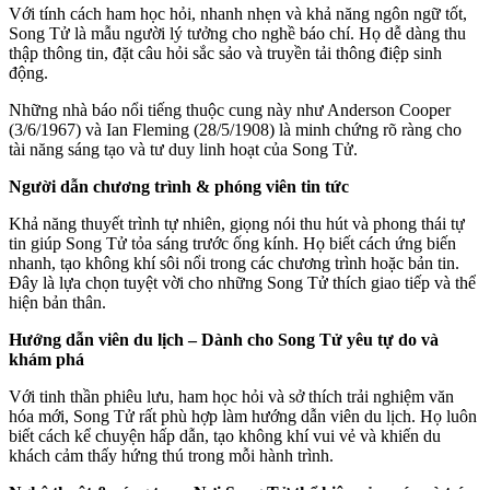
Với tính cách ham học hỏi, nhanh nhẹn và khả năng ngôn ngữ tốt,
Song Tử là mẫu người lý tưởng cho nghề báo chí. Họ dễ dàng thu
thập thông tin, đặt câu hỏi sắc sảo và truyền tải thông điệp sinh
động.
Những nhà báo nổi tiếng thuộc cung này như Anderson Cooper
(3/6/1967) và Ian Fleming (28/5/1908) là minh chứng rõ ràng cho
tài năng sáng tạo và tư duy linh hoạt của Song Tử.
Người dẫn chương trình & phóng viên tin tức
Khả năng thuyết trình tự nhiên, giọng nói thu hút và phong thái tự
tin giúp Song Tử tỏa sáng trước ống kính. Họ biết cách ứng biến
nhanh, tạo không khí sôi nổi trong các chương trình hoặc bản tin.
Đây là lựa chọn tuyệt vời cho những Song Tử thích giao tiếp và thể
hiện bản thân.
Hướng dẫn viên du lịch – Dành cho Song Tử yêu tự do và
khám phá
Với tinh thần phiêu lưu, ham học hỏi và sở thích trải nghiệm văn
hóa mới, Song Tử rất phù hợp làm hướng dẫn viên du lịch. Họ luôn
biết cách kể chuyện hấp dẫn, tạo không khí vui vẻ và khiến du
khách cảm thấy hứng thú trong mỗi hành trình.