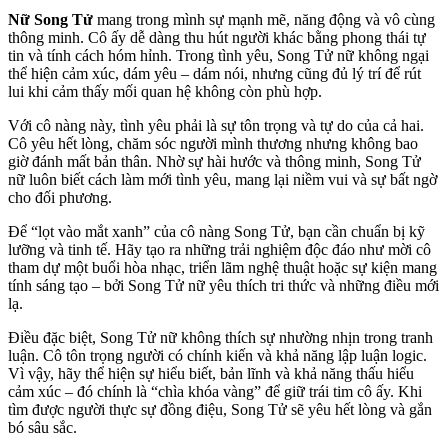
Nữ Song Tử
mang trong mình sự mạnh mẽ, năng động và vô cùng
thông minh. Cô ấy dễ dàng thu hút người khác bằng phong thái tự
tin và tính cách hóm hỉnh. Trong tình yêu, Song Tử nữ không ngại
thể hiện cảm xúc, dám yêu – dám nói, nhưng cũng đủ lý trí để rút
lui khi cảm thấy mối quan hệ không còn phù hợp.
Với cô nàng này, tình yêu phải là sự tôn trọng và tự do của cả hai.
Cô yêu hết lòng, chăm sóc người mình thương nhưng không bao
giờ đánh mất bản thân. Nhờ sự hài hước và thông minh, Song Tử
nữ luôn biết cách làm mới tình yêu, mang lại niềm vui và sự bất ngờ
cho đối phương.
Để “lọt vào mắt xanh” của cô nàng Song Tử, bạn cần chuẩn bị kỹ
lưỡng và tinh tế. Hãy tạo ra những trải nghiệm độc đáo như mời cô
tham dự một buổi hòa nhạc, triển lãm nghệ thuật hoặc sự kiện mang
tính sáng tạo – bởi Song Tử nữ yêu thích tri thức và những điều mới
lạ.
Điều đặc biệt, Song Tử nữ không thích sự nhường nhịn trong tranh
luận. Cô tôn trọng người có chính kiến và khả năng lập luận logic.
Vì vậy, hãy thể hiện sự hiểu biết, bản lĩnh và khả năng thấu hiểu
cảm xúc – đó chính là “chìa khóa vàng” để giữ trái tim cô ấy. Khi
tìm được người thực sự đồng điệu, Song Tử sẽ yêu hết lòng và gắn
bó sâu sắc.