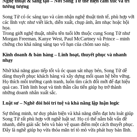
Nghệ thuật & sáng tạo – Nơi Song Tử thể hiện cảm xúc và trí
tưởng tượng
Song Tử có óc sáng tạo và cảm nhận nghệ thuật tinh tế, phù hợp với
các lĩnh vực như viết lách, diễn xuất, chụp ảnh, âm nhạc hoặc hội
họa.
Trong giới nghệ thuật, nhiều tên tuổi lớn thuộc cung Song Tử như
Morgan Freeman, Kanye West, Paul McCartney và Prince – minh
chứng cho khả năng sáng tạo vô hạn của chòm sao này.
Kinh doanh & bán hàng – Linh hoạt, thuyết phục và nhanh
nhạy
Nhờ khả năng giao tiếp tốt và óc quan sát nhạy bén, Song Tử dễ
dàng thuyết phục khách hàng và xây dựng mối quan hệ bền vững.
Họ thích môi trường cạnh tranh, luôn tìm cách đổi mới để đạt hiệu
quả cao. Tính linh hoạt và tinh thần cầu tiến giúp họ trở thành
những doanh nhân xuất sắc.
Luật sư – Nghề đòi hỏi trí tuệ và khả năng lập luận logic
Sự thông minh, tư duy phản biện và khả năng diễn đạt lưu loát giúp
Song Tử rất phù hợp với nghề luật sư. Họ có thể nắm bắt vấn đề
nhanh, diễn giải sắc bén và bảo vệ quan điểm một cách thuyết phục.
Đây là nghề giúp họ vừa thỏa mãn trí tò mò vừa phát huy bản lĩnh.