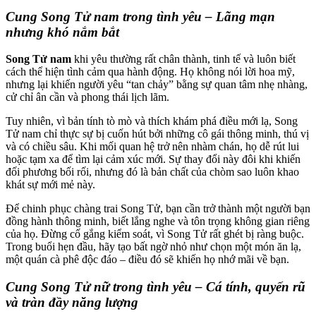
Cung Song Tử nam trong tình yêu – Lãng mạn
nhưng khó nắm bắt
Song Tử nam
khi yêu thường rất chân thành, tinh tế và luôn biết
cách thể hiện tình cảm qua hành động. Họ không nói lời hoa mỹ,
nhưng lại khiến người yêu “tan chảy” bằng sự quan tâm nhẹ nhàng,
cử chỉ ân cần và phong thái lịch lãm.
Tuy nhiên, vì bản tính tò mò và thích khám phá điều mới lạ, Song
Tử nam chỉ thực sự bị cuốn hút bởi những cô gái thông minh, thú vị
và có chiều sâu. Khi mối quan hệ trở nên nhàm chán, họ dễ rút lui
hoặc tạm xa để tìm lại cảm xúc mới. Sự thay đổi này đôi khi khiến
đối phương bối rối, nhưng đó là bản chất của chòm sao luôn khao
khát sự mới mẻ này.
Để chinh phục chàng trai Song Tử, bạn cần trở thành một người bạn
đồng hành thông minh, biết lắng nghe và tôn trọng không gian riêng
của họ. Đừng cố gắng kiểm soát, vì Song Tử rất ghét bị ràng buộc.
Trong buổi hẹn đầu, hãy tạo bất ngờ nhỏ như chọn một món ăn lạ,
một quán cà phê độc đáo – điều đó sẽ khiến họ nhớ mãi về bạn.
Cung Song Tử nữ trong tình yêu – Cá tính, quyến rũ
và tràn đầy năng lượng