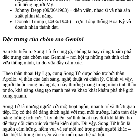
nổi tiếng người Mỹ.
Johnny Depp (09/06/1963) – diễn viên, nhạc sĩ và nhà sản
xuất phim tài năng.
Donald Trump (14/06/1946) – cựu Tổng thống Hoa Kỳ và
doanh nhân thành đạt.
Đặc trưng của chòm sao Gemini
Sau khi hiểu rõ Song Tử là cung gì, chúng ta hãy cùng khám phá
đặc trưng của chòm sao Gemini – nơi hội tụ những nét tính cách
vừa thông minh, tự do vừa đầy cảm xúc.
Theo thần thoại Hy Lạp, cung Song Tử được bảo trợ bởi thần
Apollo, vị thần của ánh sáng, nghệ thuật và chân lý. Chính vì vậy,
người thuộc cung hoàng đạo này thường mang trong mình tinh thần
tự do, khả năng sáng tạo mạnh mẽ và khao khát khám phá thế giới
xung quanh.
Song Tử là những người cởi mở, hoạt ngôn, nhanh trí và thích giao
tiếp. Họ có thể dễ dàng thích nghi với mọi môi trường, luôn tràn đầy
năng lượng tích cực. Tuy nhiên, sự linh hoạt này đôi khi khiến họ
dễ thay đổi cảm xúc và thiếu kiên định. Dù vậy, Song Tử luôn là
nguồn cảm hứng, niềm vui và sự mới mẻ trong mắt người khác –
đặc biệt là trong tình yêu và các mối quan hệ xã hội.