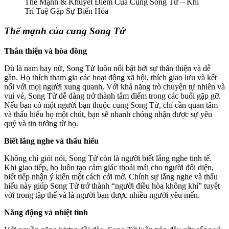
Thế Mạnh & Khuyết Điểm Của Cung Song Tử – Khi
Trí Tuệ Gặp Sự Biến Hóa
Thế mạnh của cung Song Tử
Thân thiện và hòa đồng
Dù là nam hay nữ, Song Tử luôn nổi bật bởi sự thân thiện và dễ
gần. Họ thích tham gia các hoạt động xã hội, thích giao lưu và kết
nối với mọi người xung quanh. Với khả năng trò chuyện tự nhiên và
vui vẻ, Song Tử dễ dàng trở thành tâm điểm trong các buổi gặp gỡ.
Nếu bạn có một người bạn thuộc cung Song Tử, chỉ cần quan tâm
và thấu hiểu họ một chút, bạn sẽ nhanh chóng nhận được sự yêu
quý và tin tưởng từ họ.
Biết lắng nghe và thấu hiểu
Không chỉ giỏi nói, Song Tử còn là người biết lắng nghe tinh tế.
Khi giao tiếp, họ luôn tạo cảm giác thoải mái cho người đối diện,
biết tiếp nhận ý kiến một cách cởi mở. Chính sự lắng nghe và thấu
hiểu này giúp Song Tử trở thành “người điều hòa không khí” tuyệt
vời trong tập thể và là người bạn được nhiều người yêu mến.
Năng động và nhiệt tình