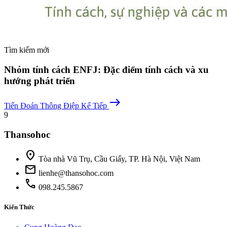
Tìm kiếm mới
Nhóm tính cách ENFJ: Đặc điểm tính cách và xu
hướng phát triển
east
Tiến Đoán
Thông Điệp Kế Tiếp
9
Thansohoc
location_on
Tòa nhà Vũ Trụ, Cầu Giấy, TP. Hà Nội, Việt Nam
mail
lienhe@thansohoc.com
phone
098.245.5867
Kiến Thức