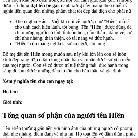
được sử dụng
đặt tên bé gái
, danh xưng này mang theo nhiều ý
nghĩa liên quan đến những phẩm chất tốt đẹp đại diện cho phái nữ
Theo nghĩa Hán – Việt khi nói về người, chữ “Hiền” mô tả
cho tính cách hiền lành, tốt bụng. Tên “Hiền” được dùng để
chỉ những người có tính tình ôn hòa, đằm thắm, dáng vẻ, cử
chỉ nhẹ nhàng, thân thiện, có tài năng và đức hạnh.
“Hiền” còn mang nghĩa là sự ca ngợi, tán tụng
Bố mẹ đặt tên Hiền mong muốn sau này khi lớn lên con sẽ luôn
xinh đẹp rạng rỡ, có tấm lòng nhân hậu và nhận được sự yêu mến
của mọi người. Con sẽ có được trí tuệ thông thái, đức hạnh trong
sáng để làm được những điều to lớn cho bản thân và gia đình.
Xem ý nghĩa tên cho con ngay tại:
Họ tên:
Giới tính:
Tổng quan số phận của người tên Hiền
Tên Hiền thường gắn liền với hình ảnh của những người có phong
thái nhẹ nhàng, điềm đạm và nhu mì. Họ toát lên vẻ đằm thắm, phúc