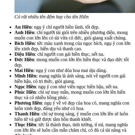
Có rất nhiều tên đệm hay cho tên Hiền
An Hiền
: ngụ ý chỉ người hiền lành, tốt đẹp.
Anh Hiền
: chỉ người tài giỏi trên nhiều phương diện, mong
muốn con lớn lên có tài vừa có đức, giỏi giang xuất chúng.
Bích Hiền
: tức màu xanh trong của ngọc bích, ngụ ý con lớn
lên xinh đẹp, hiền dịu và thanh cao.
Diệu Hiền
: chỉ người con gái hiền thục, nết na.
Đức Hiền
: mong muốn con lớn lên hiền thục và đạo đức tốt
đẹp.
Mai Hiền
: ngụ ý con như đóa hoa mai dịu dàng.
Minh Hiền
: mang nghĩa là ánh sáng, nói về người con gái
hiền hậu, có tri thức, giỏi giang.
Ngọc Hiền
: ngụ ý con như viên ngọc hiền hậu, nết na.
Phúc Hiền
: chỉ sự may mắn, mong muốn con lớn lên hiền
thục và có nhiều hồng phúc.
Phương Hiền
: ngụ ý về vẻ đẹp của hoa cỏ, mang nghĩa con
luôn xinh đẹp, đáng yêu như cỏ hoa.
Thanh Hiền
: chỉ sự trong sáng, ý muốn con lớn lên sẽ luôn
hiền từ và giữ được tâm hồn thanh khiết.
Thục Hiền
: tức là thành thạo, tinh tường, tỉ mỉ, mang nghĩa
con lớn lên sẽ luôn cần mẫn chăm chỉ, có đủ cả tài năng và