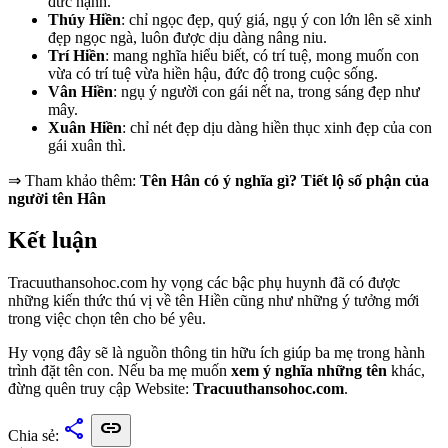
đức hạnh.
Thúy Hiền
: chỉ ngọc đẹp, quý giá, ngụ ý con lớn lên sẽ xinh
đẹp ngọc ngà, luôn được dịu dàng nâng niu.
Trí Hiền
: mang nghĩa hiểu biết, có trí tuệ, mong muốn con
vừa có trí tuệ vừa hiền hậu, đức độ trong cuộc sống.
Vân Hiền
: ngụ ý người con gái nết na, trong sáng đẹp như
mây.
Xuân Hiền
: chỉ nét đẹp dịu dàng hiền thục xinh đẹp của con
gái xuân thì.
⇒ Tham khảo thêm:
Tên Hân có ý nghĩa gì? Tiết lộ số phận của
người tên Hân
Kết luận
Tracuuthansohoc.com hy vọng các bậc phụ huynh đã có được
những kiến thức thú vị về tên Hiền cũng như những ý tưởng mới
trong việc chọn tên cho bé yêu.
Hy vọng đây sẽ là nguồn thông tin hữu ích giúp ba mẹ trong hành
trình đặt tên con. Nếu ba mẹ muốn
xem ý nghĩa những tên
khác,
đừng quên truy cập Website:
Tracuuthansohoc.com
.
share
link
Chia sẻ: