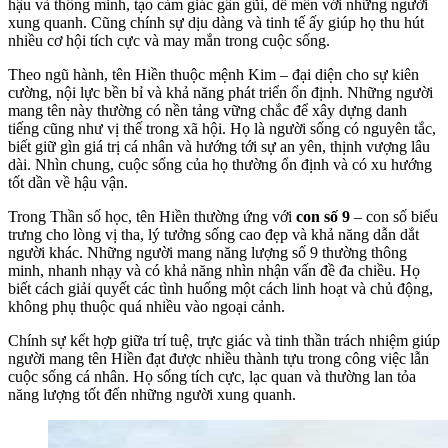
hậu và thông minh, tạo cảm giác gần gũi, dễ mến với những người
xung quanh. Cũng chính sự dịu dàng và tinh tế ấy giúp họ thu hút
nhiều cơ hội tích cực và may mắn trong cuộc sống.
Theo ngũ hành, tên Hiền thuộc mệnh Kim – đại diện cho sự kiên
cường, nội lực bền bỉ và khả năng phát triển ổn định. Những người
mang tên này thường có nền tảng vững chắc để xây dựng danh
tiếng cũng như vị thế trong xã hội. Họ là người sống có nguyên tắc,
biết giữ gìn giá trị cá nhân và hướng tới sự an yên, thịnh vượng lâu
dài. Nhìn chung, cuộc sống của họ thường ổn định và có xu hướng
tốt dần về hậu vận.
Trong Thần số học, tên Hiền thường ứng với
con số 9
– con số biểu
trưng cho lòng vị tha, lý tưởng sống cao đẹp và khả năng dẫn dắt
người khác. Những người mang năng lượng số 9 thường thông
minh, nhanh nhạy và có khả năng nhìn nhận vấn đề đa chiều. Họ
biết cách giải quyết các tình huống một cách linh hoạt và chủ động,
không phụ thuộc quá nhiều vào ngoại cảnh.
Chính sự kết hợp giữa trí tuệ, trực giác và tinh thần trách nhiệm giúp
người mang tên Hiền đạt được nhiều thành tựu trong công việc lẫn
cuộc sống cá nhân. Họ sống tích cực, lạc quan và thường lan tỏa
năng lượng tốt đến những người xung quanh.