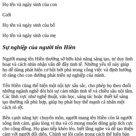
Họ tên và ngày sinh của con
Giới
Họ tên và ngày sinh của bố
Họ tên và ngày sinh của mẹ
Sự nghiệp của người tên Hiền
Người mang tên Hiền thường sở hữu khả năng sáng tạo, tư duy linh
hoạt và cách nhìn nhận vấn đề đầy tinh tế. Những yếu tố này giúp
họ dễ dàng phát hiện cơ hội bứt phá trong công việc và định hướng
rõ ràng cho con đường phát triển sự nghiệp của mình.
Tên Hiền cũng thể hiện một nội lực sâu sắc, cho phép họ theo đuổi
những ngành nghề đòi hỏi sự cảm nhận tinh tế và chiều sâu nội tâm.
Các lĩnh vực như nghệ thuật, văn học, sáng tác hoặc thiết kế sáng
tạo thường rất phù hợp, giúp họ phát huy thế mạnh cá nhân một
cách rõ rệt.
Bên cạnh năng lực chuyên môn, người mang tên Hiền còn là người
sống tình cảm, giàu lòng vị tha và có mong muốn đóng góp tích cực
cho cộng đồng. Họ giao tiếp khéo léo, biết lắng nghe và dễ tạo thiện
cảm với người đối diện. Chính sự lôi cuốn trong cách thể hiện bản