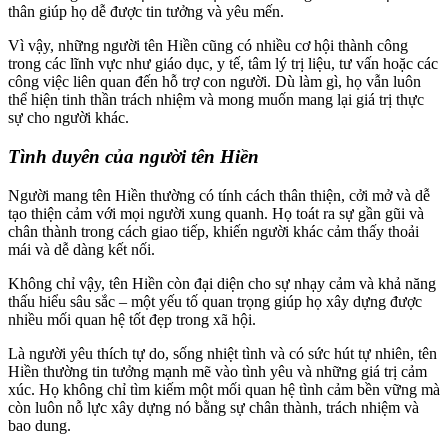
thân giúp họ dễ được tin tưởng và yêu mến.
Vì vậy, những người tên Hiền cũng có nhiều cơ hội thành công
trong các lĩnh vực như giáo dục, y tế, tâm lý trị liệu, tư vấn hoặc các
công việc liên quan đến hỗ trợ con người. Dù làm gì, họ vẫn luôn
thể hiện tinh thần trách nhiệm và mong muốn mang lại giá trị thực
sự cho người khác.
Tình duyên của người tên Hiền
Người mang tên Hiền thường có tính cách thân thiện, cởi mở và dễ
tạo thiện cảm với mọi người xung quanh. Họ toát ra sự gần gũi và
chân thành trong cách giao tiếp, khiến người khác cảm thấy thoải
mái và dễ dàng kết nối.
Không chỉ vậy, tên Hiền còn đại diện cho sự nhạy cảm và khả năng
thấu hiểu sâu sắc – một yếu tố quan trọng giúp họ xây dựng được
nhiều mối quan hệ tốt đẹp trong xã hội.
Là người yêu thích tự do, sống nhiệt tình và có sức hút tự nhiên, tên
Hiền thường tin tưởng mạnh mẽ vào tình yêu và những giá trị cảm
xúc. Họ không chỉ tìm kiếm một mối quan hệ tình cảm bền vững mà
còn luôn nỗ lực xây dựng nó bằng sự chân thành, trách nhiệm và
bao dung.