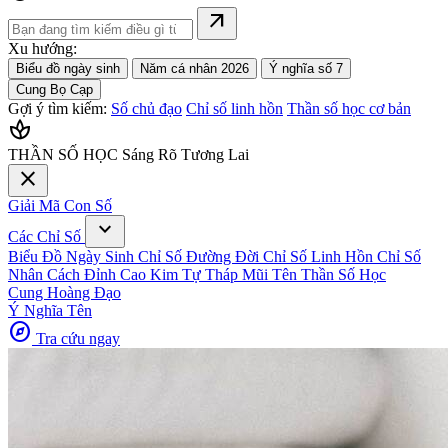
arrow_outward
Xu hướng:
Biểu đồ ngày sinh
Năm cá nhân 2026
Ý nghĩa số 7
Cung Bọ Cạp
Gợi ý tìm kiếm:
Số chủ đạo
Chỉ số linh hồn
Thần số học cơ bản
spa
THẦN SỐ HỌC
Sáng Rõ Tương Lai
close
Giải Mã Con Số
expand_more
Các Chỉ Số
Biểu Đồ Ngày Sinh
Chỉ Số Đường Đời
Chỉ Số Linh Hồn
Chỉ Số
Nhân Cách
Đỉnh Cao Kim Tự Tháp
Mũi Tên Thần Số Học
Cung Hoàng Đạo
Ý Nghĩa Tên
explore
Tra cứu ngay