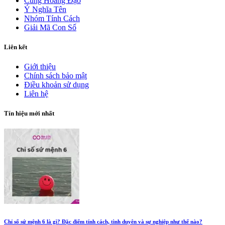
Cung Hoàng Đạo
Ý Nghĩa Tên
Nhóm Tính Cách
Giải Mã Con Số
Liên kết
Giới thiệu
Chính sách bảo mật
Điều khoản sử dụng
Liên hệ
Tín hiệu mới nhất
Chỉ số sứ mệnh 6 là gì? Đặc điểm tính cách, tình duyên và sự nghiệp như thế nào?