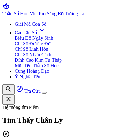
spa
Thần Số Học Việt Pro
Sáng Rõ Tương Lai
Giải Mã Con Số
expand_more
Các Chỉ Số
Biểu Đồ Ngày Sinh
Chỉ Số Đường Đời
Chỉ Số Linh Hồn
Chỉ Số Nhân Cách
Đỉnh Cao Kim Tự Tháp
Mũi Tên Thần Số Học
Cung Hoàng Đạo
Ý Nghĩa Tên
search
explore
Tra Cứu
close
Hệ thống tìm kiếm
Tìm Thấy
Chân Lý
explore