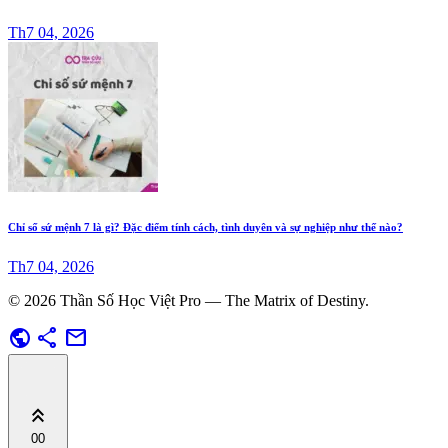
Th7 04, 2026
Chỉ số sứ mệnh 7 là gì? Đặc điểm tính cách, tình duyên và sự nghiệp như thế nào?
Th7 04, 2026
© 2026 Thần Số Học Việt Pro — The Matrix of Destiny.
public
share
mail
keyboard_double_arrow_up
00