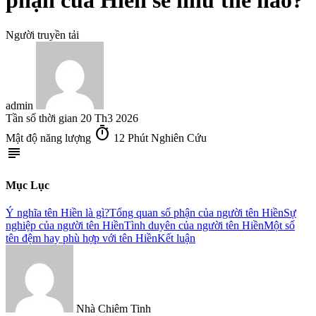
phận của Hiền sẽ như thế nào?
Người truyền tải
admin
Tần số thời gian
20 Th3 2026
timer
Mật độ năng lượng
12 Phút Nghiên Cứu
subject
Mục Lục
Ý nghĩa tên Hiền là gì?
Tổng quan số phận của người tên Hiền
Sự
nghiệp của người tên Hiền
Tình duyên của người tên Hiền
Một số
tên đệm hay phù hợp với tên Hiền
Kết luận
Nhà Chiêm Tinh