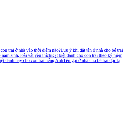
 con trai ở nhà vào thời điểm nào?
Lưu ý khi đặt tên ở nhà cho bé trai
 năm sinh, loài vật yêu thích
Đặt biệt danh cho con trai theo kỷ niệm
iệt danh hay cho con trai tiếng Anh
Tên gọi ở nhà cho bé trai độc lạ