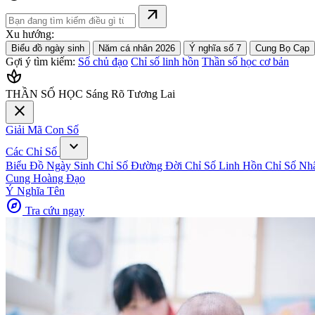
arrow_outward
Xu hướng:
Biểu đồ ngày sinh
Năm cá nhân 2026
Ý nghĩa số 7
Cung Bọ Cạp
Gợi ý tìm kiếm:
Số chủ đạo
Chỉ số linh hồn
Thần số học cơ bản
spa
THẦN SỐ HỌC
Sáng Rõ Tương Lai
close
Giải Mã Con Số
expand_more
Các Chỉ Số
Biểu Đồ Ngày Sinh
Chỉ Số Đường Đời
Chỉ Số Linh Hồn
Chỉ Số Nh
Cung Hoàng Đạo
Ý Nghĩa Tên
explore
Tra cứu ngay