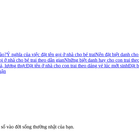
nào?
Ý nghĩa của việc đặt tên gọi ở nhà cho bé trai
Nên đặt biệt danh cho
ọi ở nhà cho bé trai theo dân gian
Những biệt danh hay cho con trai theo
uả, lương thực
Đặt tên ở nhà cho con trai theo dáng vẻ lúc mới sinh
Đặt b
uận
số vào đời sống thường nhật của bạn.