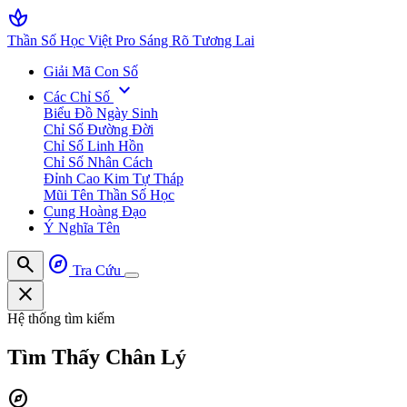
spa
Thần Số Học Việt Pro
Sáng Rõ Tương Lai
Giải Mã Con Số
expand_more
Các Chỉ Số
Biểu Đồ Ngày Sinh
Chỉ Số Đường Đời
Chỉ Số Linh Hồn
Chỉ Số Nhân Cách
Đỉnh Cao Kim Tự Tháp
Mũi Tên Thần Số Học
Cung Hoàng Đạo
Ý Nghĩa Tên
search
explore
Tra Cứu
close
Hệ thống tìm kiếm
Tìm Thấy
Chân Lý
explore