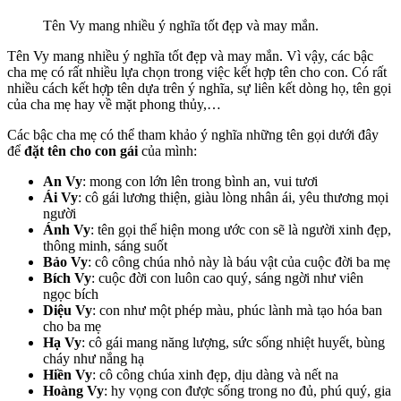
Tên Vy mang nhiều ý nghĩa tốt đẹp và may mắn.
Tên Vy mang nhiều ý nghĩa tốt đẹp và may mắn. Vì vậy, các bậc
cha mẹ có rất nhiều lựa chọn trong việc kết hợp tên cho con. Có rất
nhiều cách kết hợp tên dựa trên ý nghĩa, sự liên kết dòng họ, tên gọi
của cha mẹ hay về mặt phong thủy,…
Các bậc cha mẹ có thể tham khảo ý nghĩa những tên gọi dưới đây
để
đặt tên cho con gái
của mình:
An Vy
: mong con lớn lên trong bình an, vui tươi
Ái Vy
: cô gái lương thiện, giàu lòng nhân ái, yêu thương mọi
người
Ánh Vy
: tên gọi thể hiện mong ước con sẽ là người xinh đẹp,
thông minh, sáng suốt
Bảo Vy
: cô công chúa nhỏ này là báu vật của cuộc đời ba mẹ
Bích Vy
: cuộc đời con luôn cao quý, sáng ngời như viên
ngọc bích
Diệu Vy
: con như một phép màu, phúc lành mà tạo hóa ban
cho ba mẹ
Hạ Vy
: cô gái mang năng lượng, sức sống nhiệt huyết, bùng
cháy như nắng hạ
Hiền Vy
: cô công chúa xinh đẹp, dịu dàng và nết na
Hoàng Vy
: hy vọng con được sống trong no đủ, phú quý, gia