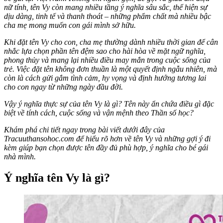
nữ tính, tên Vy còn mang nhiều tầng ý nghĩa sâu sắc, thể hiện sự
dịu dàng, tinh tế và thanh thoát – những phẩm chất mà nhiều bậc
cha mẹ mong muốn con gái mình sở hữu.
Khi đặt tên Vy cho con, cha mẹ thường dành nhiều thời gian để cân
nhắc lựa chọn phần tên đệm sao cho hài hòa về mặt ngữ nghĩa,
phong thủy và mang lại nhiều điều may mắn trong cuộc sống của
trẻ. Việc đặt tên không đơn thuần là một quyết định ngẫu nhiên, mà
còn là cách gửi gắm tình cảm, hy vọng và định hướng tương lai
cho con ngay từ những ngày đầu đời.
Vậy ý nghĩa thực sự của tên Vy là gì? Tên này ẩn chứa điều gì đặc
biệt về tính cách, cuộc sống và vận mệnh theo Thần số học?
Khám phá chi tiết ngay trong bài viết dưới đây của
Tracuuthansohoc.com để hiểu rõ hơn về tên Vy và những gợi ý đi
kèm giúp bạn chọn được tên đầy đủ phù hợp, ý nghĩa cho bé gái
nhà mình.
Ý nghĩa tên Vy là gì?