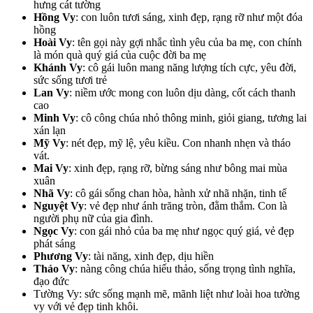
hưng cát tường
Hồng Vy
: con luôn tươi sáng, xinh đẹp, rạng rỡ như một đóa
hồng
Hoài Vy
: tên gọi này gợi nhắc tình yêu của ba mẹ, con chính
là món quà quý giá của cuộc đời ba mẹ
Khánh Vy
: cô gái luôn mang năng lượng tích cực, yêu đời,
sức sống tươi trẻ
Lan Vy
: niềm ước mong con luôn dịu dàng, cốt cách thanh
cao
Minh Vy
: cô công chúa nhỏ thông minh, giỏi giang, tương lai
xán lạn
Mỹ Vy
: nét đẹp, mỹ lệ, yêu kiều. Con nhanh nhẹn và tháo
vát.
Mai Vy
: xinh đẹp, rạng rỡ, bừng sáng như bông mai mùa
xuân
Nhã Vy
: cô gái sống chan hòa, hành xử nhã nhặn, tinh tế
Nguyệt Vy
: vẻ đẹp như ánh trăng tròn, đằm thắm. Con là
người phụ nữ của gia đình.
Ngọc Vy
: con gái nhỏ của ba mẹ như ngọc quý giá, vẻ đẹp
phát sáng
Phương Vy
: tài năng, xinh đẹp, dịu hiền
Thảo Vy
: nàng công chúa hiếu thảo, sống trọng tình nghĩa,
đạo đức
Tường Vy: sức sống mạnh mẽ, mãnh liệt như loài hoa tường
vy với vẻ đẹp tinh khôi.