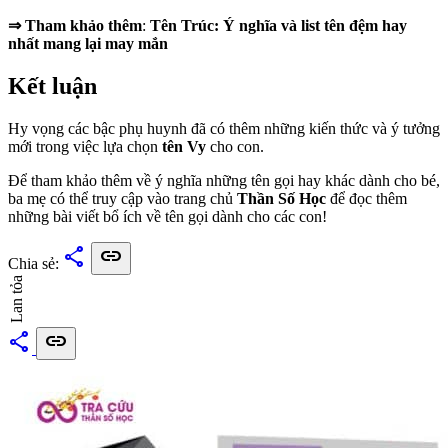
⇒ Tham khảo thêm
:
Tên Trúc: Ý nghĩa và list tên đệm hay
nhất mang lại may mắn
Kết luận
Hy vọng các bậc phụ huynh đã có thêm những kiến thức và ý tưởng
mới trong việc lựa chọn
tên Vy
cho con.
Để tham khảo thêm về ý nghĩa những tên gọi hay khác dành cho bé,
ba mẹ có thể truy cập vào trang chủ
Thần Số Học
để đọc thêm
những bài viết bổ ích về tên gọi dành cho các con!
share
link
Chia sẻ:
Lan tỏa
share
link