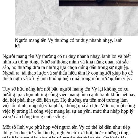
Người mang tên Vy thường có tư duy nhanh nhạy, lanh
lợi
Người mang tên Vy thường có tư duy nhanh nhạy, lanh lợi và biết
nhìn xa trông rộng. Nhờ sự thông minh và khả năng quan sát sắc
sảo, họ thường đưa ra những lựa chọn đúng đắn trong sự nghiệp.
Ngoài ra, tài thao lược và sự thấu hiểu tâm lý con người giúp họ dễ
thích nghi và xử lý tình huống hiệu quả trong môi trường làm việc.
Tuy sở hữu năng lực nổi bật, người mang tên Vy lại không có xu
hướng lựa chọn những công việc mang tính cạnh tranh khốc liệt hay
đòi hỏi phải thay đổi liên tục. Họ thường ưu tiên môi trường làm
việc ổn định, nhịp độ vừa phải, không quá áp lực. Với họ, một công
việc lý tưởng là công việc mang lại sự an yên, mức thu nhập hợp lý
và sự cân bằng trong cuộc sống.
Một số lĩnh vực phù hợp với người tên Vy có thể kể đến như: tiếp
thị, giáo dục, tư vấn tâm lý, nghiên cứu xã hội, hoặc những công