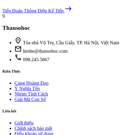
east
Tiến Đoán
Thông Điệp Kế Tiếp
9
Thansohoc
location_on
Tòa nhà Vũ Trụ, Cầu Giấy, TP. Hà Nội, Việt Nam
mail
lienhe@thansohoc.com
phone
098.245.5867
Kiến Thức
Cung Hoàng Đạo
Ý Nghĩa Tên
Nhóm Tính Cách
Giải Mã Con Số
Liên kết
Giới thiệu
Chính sách bảo mật
Điều khoản sử dụng