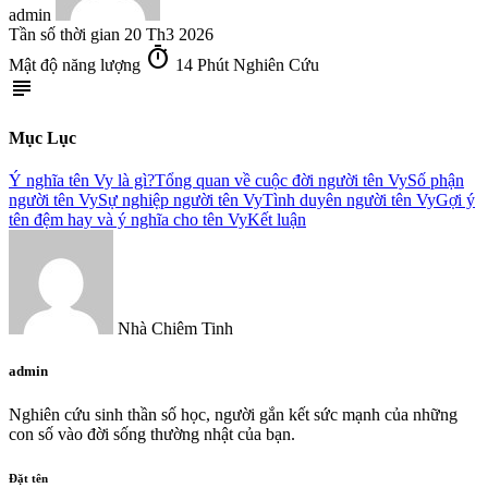
admin
Tần số thời gian
20 Th3 2026
timer
Mật độ năng lượng
14 Phút Nghiên Cứu
subject
Mục Lục
Ý nghĩa tên Vy là gì?
Tổng quan về cuộc đời người tên Vy
Số phận
người tên Vy
Sự nghiệp người tên Vy
Tình duyên người tên Vy
Gợi ý
tên đệm hay và ý nghĩa cho tên Vy
Kết luận
Nhà Chiêm Tinh
admin
Nghiên cứu sinh thần số học, người gắn kết sức mạnh của những
con số vào đời sống thường nhật của bạn.
Đặt tên