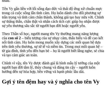
nhau.
Tên Vy gắn liền với lối sống đạo đức và thái độ ứng xử chuẩn mực
trong cả cuộc sống lẫn tình cảm. Họ luôn dành cho đối phương sự
trân trọng và tình cảm chân thành, không giả tạo hay nửa vời. Chính
sự thẳng thắn, chân thật và nhân cách tích cực giúp họ nhận được
sự yêu thương sâu sắc từ người bạn đời hoặc người yêu.
Theo Thần số học, người mang tên Vy thường mang năng lượng
của
con số 2
– biểu tượng của sự nhạy cảm, thấu hiểu và đề cao kết
nối tình cảm. Họ luôn mong muốn xây dựng các mối quan hệ dựa
trên tình yêu thương, sự tử tế và niềm tin. Trong mọi mối quan hệ –
từ gia đình, tình yêu đến bạn bè – họ là người biết lắng nghe, sẻ chia
và tạo cảm giác an toàn.
Chính vì vậy, tên Vy được đánh giá là hình mẫu lý tưởng của một
người bạn đời tâm lý, thủy chung và đáng tin cậy – người luôn
hướng đến sự hòa hợp, bền vững và hạnh phúc lâu dài.
Gợi ý tên đệm hay và ý nghĩa cho tên Vy