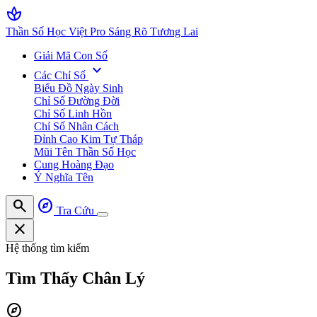
spa
Thần Số Học Việt Pro
Sáng Rõ Tương Lai
Giải Mã Con Số
expand_more
Các Chỉ Số
Biểu Đồ Ngày Sinh
Chỉ Số Đường Đời
Chỉ Số Linh Hồn
Chỉ Số Nhân Cách
Đỉnh Cao Kim Tự Tháp
Mũi Tên Thần Số Học
Cung Hoàng Đạo
Ý Nghĩa Tên
search
explore
Tra Cứu
close
Hệ thống tìm kiếm
Tìm Thấy
Chân Lý
explore