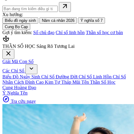
arrow_outward
Xu hướng:
Biểu đồ ngày sinh
Năm cá nhân 2026
Ý nghĩa số 7
Cung Bọ Cạp
Gợi ý tìm kiếm:
Số chủ đạo
Chỉ số linh hồn
Thần số học cơ bản
spa
THẦN SỐ HỌC
Sáng Rõ Tương Lai
close
Giải Mã Con Số
expand_more
Các Chỉ Số
Biểu Đồ Ngày Sinh
Chỉ Số Đường Đời
Chỉ Số Linh Hồn
Chỉ Số
Nhân Cách
Đỉnh Cao Kim Tự Tháp
Mũi Tên Thần Số Học
Cung Hoàng Đạo
Ý Nghĩa Tên
explore
Tra cứu ngay