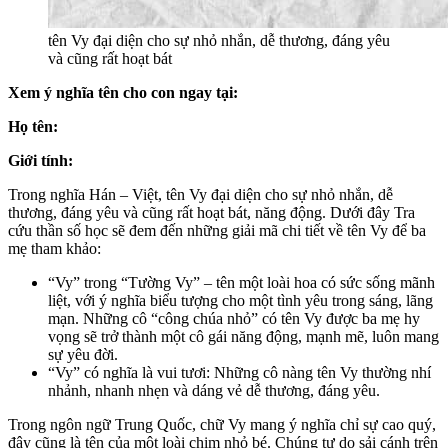
tên Vy đại diện cho sự nhỏ nhắn, dễ thương, đáng yêu
và cũng rất hoạt bát
Xem ý nghĩa tên cho con ngay tại:
Họ tên:
Giới tính:
Trong nghĩa Hán – Việt, tên Vy đại diện cho sự nhỏ nhắn, dễ
thương, đáng yêu và cũng rất hoạt bát, năng động. Dưới đây Tra
cứu thần số học sẽ đem đến những giải mã chi tiết về tên Vy để ba
mẹ tham khảo:
“Vy” trong “Tường Vy” – tên một loài hoa có sức sống mãnh
liệt, với ý nghĩa biểu tượng cho một tình yêu trong sáng, lãng
mạn. Những cô “công chúa nhỏ” có tên Vy được ba mẹ hy
vọng sẽ trở thành một cô gái năng động, mạnh mẽ, luôn mang
sự yêu đời.
“Vy” có nghĩa là vui tươi: Những cô nàng tên Vy thường nhí
nhảnh, nhanh nhẹn và dáng vẻ dễ thương, đáng yêu.
Trong ngôn ngữ Trung Quốc, chữ Vy mang ý nghĩa chỉ sự cao quý,
đây cũng là tên của một loài chim nhỏ bé. Chúng tự do sải cánh trên