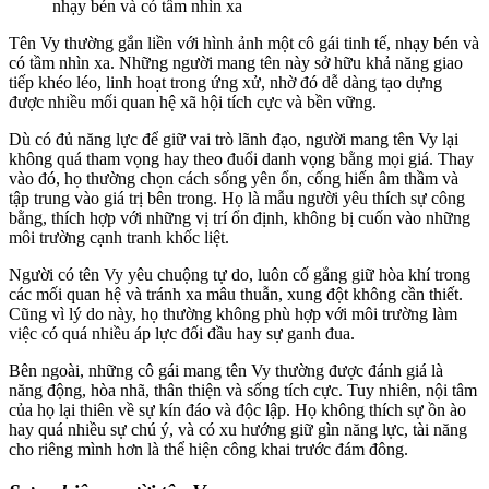
nhạy bén và có tầm nhìn xa
Tên Vy thường gắn liền với hình ảnh một cô gái tinh tế, nhạy bén và
có tầm nhìn xa. Những người mang tên này sở hữu khả năng giao
tiếp khéo léo, linh hoạt trong ứng xử, nhờ đó dễ dàng tạo dựng
được nhiều mối quan hệ xã hội tích cực và bền vững.
Dù có đủ năng lực để giữ vai trò lãnh đạo, người mang tên Vy lại
không quá tham vọng hay theo đuổi danh vọng bằng mọi giá. Thay
vào đó, họ thường chọn cách sống yên ổn, cống hiến âm thầm và
tập trung vào giá trị bên trong. Họ là mẫu người yêu thích sự công
bằng, thích hợp với những vị trí ổn định, không bị cuốn vào những
môi trường cạnh tranh khốc liệt.
Người có tên Vy yêu chuộng tự do, luôn cố gắng giữ hòa khí trong
các mối quan hệ và tránh xa mâu thuẫn, xung đột không cần thiết.
Cũng vì lý do này, họ thường không phù hợp với môi trường làm
việc có quá nhiều áp lực đối đầu hay sự ganh đua.
Bên ngoài, những cô gái mang tên Vy thường được đánh giá là
năng động, hòa nhã, thân thiện và sống tích cực. Tuy nhiên, nội tâm
của họ lại thiên về sự kín đáo và độc lập. Họ không thích sự ồn ào
hay quá nhiều sự chú ý, và có xu hướng giữ gìn năng lực, tài năng
cho riêng mình hơn là thể hiện công khai trước đám đông.