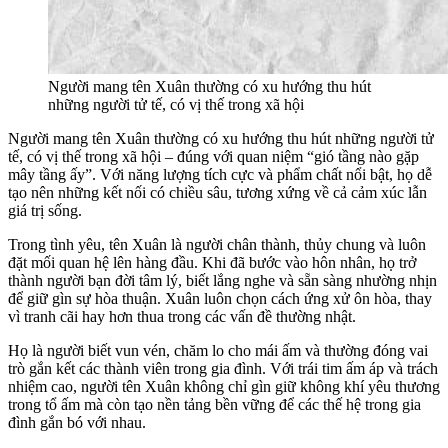
Người mang tên Xuân thường có xu hướng thu hút
những người tử tế, có vị thế trong xã hội
Người mang tên Xuân thường có xu hướng thu hút những người tử
tế, có vị thế trong xã hội – đúng với quan niệm “gió tầng nào gặp
mây tầng ấy”. Với năng lượng tích cực và phẩm chất nổi bật, họ dễ
tạo nên những kết nối có chiều sâu, tương xứng về cả cảm xúc lẫn
giá trị sống.
Trong tình yêu, tên Xuân là người chân thành, thủy chung và luôn
đặt mối quan hệ lên hàng đầu. Khi đã bước vào hôn nhân, họ trở
thành người bạn đời tâm lý, biết lắng nghe và sẵn sàng nhường nhịn
để giữ gìn sự hòa thuận. Xuân luôn chọn cách ứng xử ôn hòa, thay
vì tranh cãi hay hơn thua trong các vấn đề thường nhật.
Họ là người biết vun vén, chăm lo cho mái ấm và thường đóng vai
trò gắn kết các thành viên trong gia đình. Với trái tim ấm áp và trách
nhiệm cao, người tên Xuân không chỉ gìn giữ không khí yêu thương
trong tổ ấm mà còn tạo nền tảng bền vững để các thế hệ trong gia
đình gắn bó với nhau.