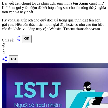
Bài viết trên chúng tôi đã phân tích, giải nghĩa
tên Xuân
cũng như
là đưa ra gợi ý tên đệm để kết hợp cùng sao cho tên tổng thể ý nghĩa
trọn vẹn và hay nhất.
Hy vọng sẽ giúp ích cho quý độc giả trong quá trình
đặt tên con
gái
yêu. Nếu còn thắc mắc muốn giải đáp hoặc có nhu cầu tìm hiểu
các tên khác, vui lòng truy cập Website:
Tracuuthansohoc.com
.
share
link
Chia sẻ:
Lan tỏa
share
link