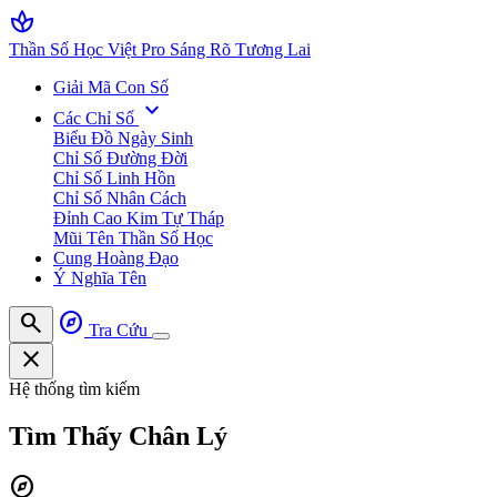
spa
Thần Số Học Việt Pro
Sáng Rõ Tương Lai
Giải Mã Con Số
expand_more
Các Chỉ Số
Biểu Đồ Ngày Sinh
Chỉ Số Đường Đời
Chỉ Số Linh Hồn
Chỉ Số Nhân Cách
Đỉnh Cao Kim Tự Tháp
Mũi Tên Thần Số Học
Cung Hoàng Đạo
Ý Nghĩa Tên
search
explore
Tra Cứu
close
Hệ thống tìm kiếm
Tìm Thấy
Chân Lý
explore