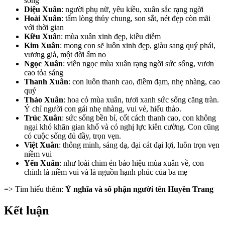
sống
Diệu Xuân
: người phụ nữ, yêu kiều, xuân sắc rạng ngời
Hoài Xuân
: tấm lòng thủy chung, son sắt, nét đẹp còn mãi
với thời gian
Kiều Xuâ
n: mùa xuân xinh đẹp, kiều diễm
Kim Xuân
: mong con sẽ luôn xinh đẹp, giàu sang quý phái,
vương giả, một đời ấm no
Ngọc Xuân
: viên ngọc mùa xuân rạng ngời sức sống, vươn
cao tỏa sáng
Thanh Xuân
: con luôn thanh cao, điềm đạm, nhẹ nhàng, cao
quý
Thảo Xuân
: hoa cỏ mùa xuân, tươi xanh sức sống căng tràn.
Ý chỉ người con gái nhẹ nhàng, vui vẻ, hiếu thảo.
Trúc Xuân
: sức sống bền bỉ, cốt cách thanh cao, con không
ngại khó khăn gian khổ và có nghị lực kiên cường. Con cũng
có cuộc sống đủ đầy, trọn vẹn.
Việt Xuân
: thông minh, sáng dạ, đại cát đại lợi, luôn trọn vẹn
niềm vui
Yến Xuân
: như loài chim én báo hiệu mùa xuân về, con
chính là niềm vui và là nguồn hạnh phúc của ba mẹ
=> Tìm hiểu thêm:
Ý nghĩa và số phận người tên Huyền Trang
Kết luận