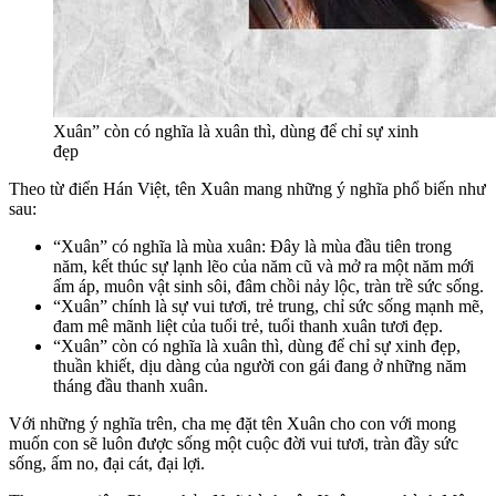
Xuân” còn có nghĩa là xuân thì, dùng để chỉ sự xinh
đẹp
Theo từ điển Hán Việt, tên Xuân mang những ý nghĩa phổ biến như
sau:
“Xuân” có nghĩa là mùa xuân: Đây là mùa đầu tiên trong
năm, kết thúc sự lạnh lẽo của năm cũ và mở ra một năm mới
ấm áp, muôn vật sinh sôi, đâm chồi nảy lộc, tràn trề sức sống.
“Xuân” chính là sự vui tươi, trẻ trung, chỉ sức sống mạnh mẽ,
đam mê mãnh liệt của tuổi trẻ, tuổi thanh xuân tươi đẹp.
“Xuân” còn có nghĩa là xuân thì, dùng để chỉ sự xinh đẹp,
thuần khiết, dịu dàng của người con gái đang ở những năm
tháng đầu thanh xuân.
Với những ý nghĩa trên, cha mẹ đặt tên Xuân cho con với mong
muốn con sẽ luôn được sống một cuộc đời vui tươi, tràn đầy sức
sống, ấm no, đại cát, đại lợi.