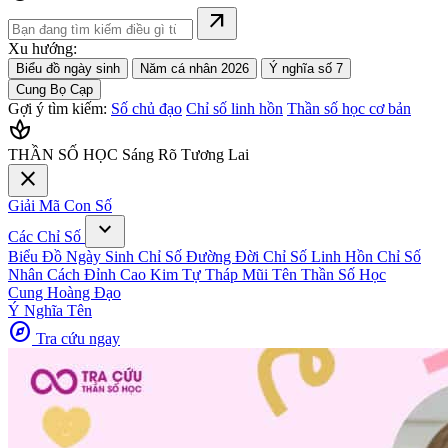
arrow_outward
Xu hướng:
Biểu đồ ngày sinh
Năm cá nhân 2026
Ý nghĩa số 7
Cung Bọ Cạp
Gợi ý tìm kiếm:
Số chủ đạo
Chỉ số linh hồn
Thần số học cơ bản
spa
THẦN SỐ HỌC
Sáng Rõ Tương Lai
close
Giải Mã Con Số
expand_more
Các Chỉ Số
Biểu Đồ Ngày Sinh
Chỉ Số Đường Đời
Chỉ Số Linh Hồn
Chỉ Số
Nhân Cách
Đỉnh Cao Kim Tự Tháp
Mũi Tên Thần Số Học
Cung Hoàng Đạo
Ý Nghĩa Tên
explore
Tra cứu ngay