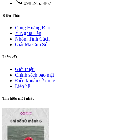
phone
098.245.5867
Kiến Thức
Cung Hoàng Đạo
Ý Nghĩa Tên
Nhóm Tính Cách
Giải Mã Con Số
Liên kết
Giới thiệu
Chính sách bảo mật
Điều khoản sử dụng
Liên hệ
Tín hiệu mới nhất