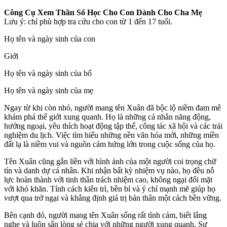
Công Cụ Xem Thần Số Học Cho Con Dành Cho Cha Mẹ
Lưu ý: chỉ phù hợp tra cứu cho con từ 1 đến 17 tuổi.
Họ tên và ngày sinh của con
Giới
Họ tên và ngày sinh của bố
Họ tên và ngày sinh của mẹ
Ngay từ khi còn nhỏ, người mang tên Xuân đã bộc lộ niềm đam mê
khám phá thế giới xung quanh. Họ là những cá nhân năng động,
hướng ngoại, yêu thích hoạt động tập thể, công tác xã hội và các trải
nghiệm du lịch. Việc tìm hiểu những nền văn hóa mới, những miền
đất lạ là niềm vui và nguồn cảm hứng lớn trong cuộc sống của họ.
Tên Xuân cũng gắn liền với hình ảnh của một người coi trọng chữ
tín và danh dự cá nhân. Khi nhận bất kỳ nhiệm vụ nào, họ đều nỗ
lực hoàn thành với tinh thần trách nhiệm cao, không ngại đối mặt
với khó khăn. Tính cách kiên trì, bền bỉ và ý chí mạnh mẽ giúp họ
vượt qua trở ngại và khẳng định giá trị bản thân một cách bền vững.
Bên cạnh đó, người mang tên Xuân sống rất tình cảm, biết lắng
nghe và luôn sẵn lòng sẻ chia với những người xung quanh. Sự