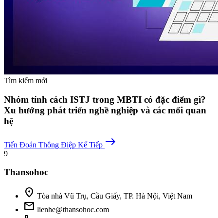
Tìm kiếm mới
Nhóm tính cách ISTJ trong MBTI có đặc điểm gì?
Xu hướng phát triển nghề nghiệp và các mối quan
hệ
east
Tiến Đoán
Thông Điệp Kế Tiếp
9
Thansohoc
location_on
Tòa nhà Vũ Trụ, Cầu Giấy, TP. Hà Nội, Việt Nam
mail
lienhe@thansohoc.com