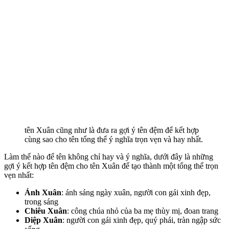
tên Xuân cũng như là đưa ra gợi ý tên đệm để kết hợp
cùng sao cho tên tổng thể ý nghĩa trọn vẹn và hay nhất.
Làm thế nào để tên không chỉ hay và ý nghĩa, dưới đây là những
gợi ý kết hợp tên đệm cho tên Xuân để tạo thành một tổng thể trọn
vẹn nhất:
Ánh Xuân
: ánh sáng ngày xuân, người con gái xinh đẹp,
trong sáng
Chiêu Xuân
: công chúa nhỏ của ba mẹ thùy mị, đoan trang
Diệp Xuân
: người con gái xinh đẹp, quý phái, tràn ngập sức