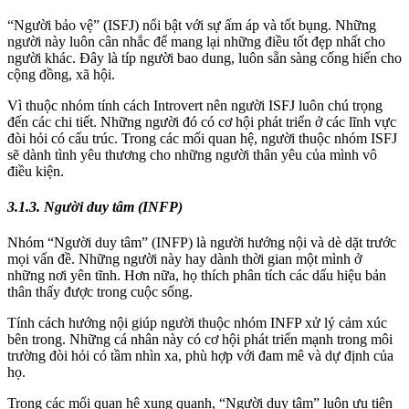
“Người bảo vệ” (ISFJ) nổi bật với sự ấm áp và tốt bụng. Những
người này luôn cân nhắc để mang lại những điều tốt đẹp nhất cho
người khác. Đây là típ người bao dung, luôn sẵn sàng cống hiến cho
cộng đồng, xã hội.
Vì thuộc nhóm tính cách Introvert nên người ISFJ luôn chú trọng
đến các chi tiết. Những người đó có cơ hội phát triển ở các lĩnh vực
đòi hỏi có cấu trúc. Trong các mối quan hệ, người thuộc nhóm ISFJ
sẽ dành tình yêu thương cho những người thân yêu của mình vô
điều kiện.
3.1.3. Người duy tâm (INFP)
Nhóm “Người duy tâm” (INFP) là người hướng nội và dè dặt trước
mọi vấn đề. Những người này hay dành thời gian một mình ở
những nơi yên tĩnh. Hơn nữa, họ thích phân tích các dấu hiệu bản
thân thấy được trong cuộc sống.
Tính cách hướng nội giúp người thuộc nhóm INFP xử lý cảm xúc
bên trong. Những cá nhân này có cơ hội phát triển mạnh trong môi
trường đòi hỏi có tầm nhìn xa, phù hợp với đam mê và dự định của
họ.
Trong các mối quan hệ xung quanh, “Người duy tâm” luôn ưu tiên