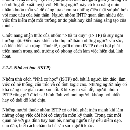
có những đề xuất tuyệt vời. Những người này có khả năng nhìn
nhận khuôn mẫu và dễ dàng lựa chọn ra những điều thật sự phù hợp
với mục tiêu của bản thân. Người nhóm INTP quan tâm nhiều đến
việc tìm kiếm một môi trường tự do phát huy khả năng sáng tạo của
mình.
Chức năng nhận thức của nhóm “Nhà tư duy” (INTP) là suy nghĩ
hướng nội. Điều này khiến cho họ trở thành những người sâu sắc,
có hiểu biết sâu rộng. Thực tế, người nhóm INTP có cơ hội phát
triển mạnh trong môi trường có phong cách làm việc hiện đại, linh
hoạt.
3.1.8. Nhà cơ học (ISTP)
Nhóm tính cách “Nhà cơ học” (ISTP) nổi bật là người kín đáo, làm
việc có hệ thống, cấu trúc và có tính logic cao. Những người này có
khả năng che giấu cảm xúc tốt. Khi xảy ra vấn đề, người nhóm
ISTP cũng giữ được sự bình tĩnh với mọi người, không nói nhiều
hay có thái độ khó chịu.
Những người thuộc nhóm ISTP có cơ hội phát triển mạnh khi làm
những công việc đòi hỏi có chuyên môn kỹ thuật. Trong các mối
quan hệ với gia đình hay bạn bè, những người này đều điềm đạo,
chu đáo, biết cách chăm lo bà săn sóc người khác.