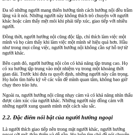
Đa số những người mang thiên hướng tính cách hướng nội đều trầm
lặng và ít nói. Những người này không thích trò chuyện với người
khác hoặc cảm thấy mệt mỏi khi phải tiếp xúc, giao tiếp với nhiều
người.
Đồng thời, người hướng nội cũng độc lập, chỉ thích làm việc một
mình và họ cảm thấy khi làm việc một mình sẽ hiệu quả hơn. Hầu
như trong mọi công việc, người hướng nội không cần sự hỗ trợ từ
người khác.
Bên cạnh đó, người hướng nội còn có khả năng tập trung cao. Họ
có xu hướng tập trung vào một nhiệm vụ trong một khoảng thời
gian dài. Trước khi đưa ra quyết định, những người này cẩn trọng.
Họ luôn tìm hiểu kỹ về các vấn đề mình quan tâm, không bao giờ
chạy theo trào lưu.
Ngoài ra, người hướng nội cũng nhạy cảm và có khả năng nhìn thấu
được cảm xúc của người khác. Những người này đồng cảm với
những người xung quanh mình một cách sâu sắc.
2.2. Đặc điểm nổi bật của người hướng ngoại
Là người thích giao tiếp nên trong mặt người khác, người hướng
ngoại cởi mở, thân thiện và dễ gần. Họ luôn tìm chủ đề nói chuyện