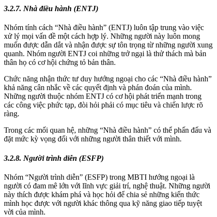
3.2.7. Nhà điều hành (ENTJ)
Nhóm tính cách “Nhà điều hành” (ENTJ) luôn tập trung vào việc
xử lý mọi vấn đề một cách hợp lý. Những người này luôn mong
muốn được dẫn dắt và nhận được sự tôn trọng từ những người xung
quanh. Nhóm người ENTJ coi những trở ngại là thử thách mà bản
thân họ có cơ hội chứng tỏ bản thân.
Chức năng nhận thức tư duy hướng ngoại cho các “Nhà điều hành”
khả năng cân nhắc về các quyết định và phán đoán của mình.
Những người thuộc nhóm ENTJ có cơ hội phát triển mạnh trong
các công việc phức tạp, đòi hỏi phải có mục tiêu và chiến lược rõ
ràng.
Trong các mối quan hệ, những “Nhà điều hành” có thể phấn đấu và
đặt mức kỳ vọng đối với những người thân thiết với mình.
3.2.8. Người trình diễn (ESFP)
Nhóm “Người trình diễn” (ESFP) trong MBTI hướng ngoại là
người có đam mê lớn với lĩnh vực giải trí, nghệ thuật. Những người
này thích được khám phá và học hỏi để chia sẻ những kiến thức
mình học được với người khác thông qua kỹ năng giao tiếp tuyệt
vời của mình.