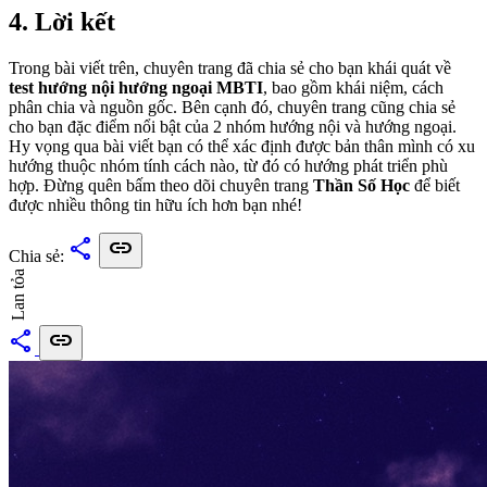
4. Lời kết
Trong bài viết trên, chuyên trang đã chia sẻ cho bạn khái quát về
test hướng nội hướng ngoại MBTI
, bao gồm khái niệm, cách
phân chia và nguồn gốc. Bên cạnh đó, chuyên trang cũng chia sẻ
cho bạn đặc điểm nổi bật của 2 nhóm hướng nội và hướng ngoại.
Hy vọng qua bài viết bạn có thể xác định được bản thân mình có xu
hướng thuộc nhóm tính cách nào, từ đó có hướng phát triển phù
hợp. Đừng quên bấm theo dõi chuyên trang
Thần Số Học
để biết
được nhiều thông tin hữu ích hơn bạn nhé!
share
link
Chia sẻ:
Lan tỏa
share
link