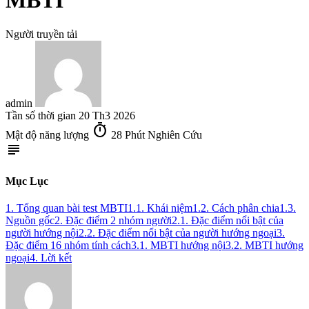
MBTI
Người truyền tải
admin
Tần số thời gian
20 Th3 2026
timer
Mật độ năng lượng
28 Phút Nghiên Cứu
subject
Mục Lục
1. Tổng quan bài test MBTI
1.1. Khái niệm
1.2. Cách phân chia
1.3.
Nguồn gốc
2. Đặc điểm 2 nhóm người
2.1. Đặc điểm nổi bật của
người hướng nội
2.2. Đặc điểm nổi bật của người hướng ngoại
3.
Đặc điểm 16 nhóm tính cách
3.1. MBTI hướng nội
3.2. MBTI hướng
ngoại
4. Lời kết