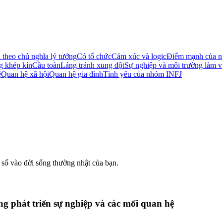
 theo chủ nghĩa lý tưởng
Có tổ chức
Cảm xúc và logic
Điểm mạnh của n
 khép kín
Cầu toàn
Lảng tránh xung đột
Sự nghiệp và môi trường làm v
ệ
Quan hệ xã hội
Quan hệ gia đình
Tình yêu của nhóm INFJ
số vào đời sống thường nhật của bạn.
 phát triển sự nghiệp và các mối quan hệ