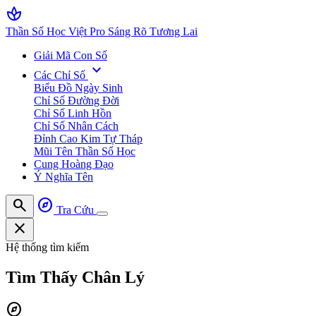
spa
Thần Số Học Việt Pro
Sáng Rõ Tương Lai
Giải Mã Con Số
expand_more
Các Chỉ Số
Biểu Đồ Ngày Sinh
Chỉ Số Đường Đời
Chỉ Số Linh Hồn
Chỉ Số Nhân Cách
Đỉnh Cao Kim Tự Tháp
Mũi Tên Thần Số Học
Cung Hoàng Đạo
Ý Nghĩa Tên
search
explore
Tra Cứu
close
Hệ thống tìm kiếm
Tìm Thấy
Chân Lý
explore