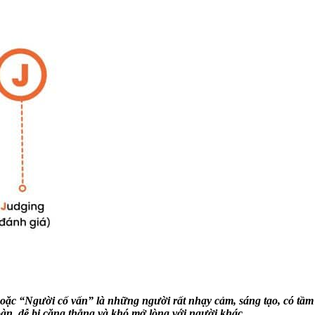
ặc “Người cố vấn” là những người rất nhạy cảm, sáng tạo, có tầm 
oàn, dễ bị căng thẳng và khó mở lòng với người khác.