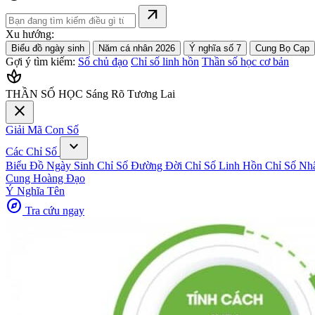
arrow_outward
Xu hướng:
Biểu đồ ngày sinh
Năm cá nhân 2026
Ý nghĩa số 7
Cung Bọ Cạp
Gợi ý tìm kiếm:
Số chủ đạo
Chỉ số linh hồn
Thần số học cơ bản
spa
THẦN SỐ HỌC
Sáng Rõ Tương Lai
close
Giải Mã Con Số
expand_more
Các Chỉ Số
Biểu Đồ Ngày Sinh
Chỉ Số Đường Đời
Chỉ Số Linh Hồn
Chỉ Số Nh
Cung Hoàng Đạo
Ý Nghĩa Tên
explore
Tra cứu ngay