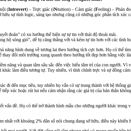
nội (
Introvert
) – Trực giác (i
N
tuition) – Cảm giác (
F
eeling) – Phán đo
ở hữu sự tính logic, sáng tạo nhưng cũng có những góc phân tích xúc c
t đoán” có xu hướng thể hiện sự tự tin với thái độ thoải mái.
g hộ sóng gió”, dễ bị căng thẳng với và kém tự tin hơn với các tình h
năng hình dung về tương lai theo hướng tích cực hơn. Họ có thể tìm ki
 thay đổi môi trường xung quanh theo hướng tốt đẹp hơn bằng việc là
tiềm năng và quan tâm sâu sắc đến việc hiểu tâm trí của con người. Vì 
khác làm điều tương tự. Tuy nhiên, vì tính chính trực và sự đồng cảm
c đi đến mục tiêu, tuy nhiên họ vẫn có sự trung thành với hệ thống gi
 tiếp xúc hoặc rút lui nếu cảm nhận rằng các giá trị của bản thân khôn
 vấn đề. Họ có thể trở thành hình mẫu cho những người khác trong việ
nhất với khoảng 2% dân số nói chung đang sở hữu, điều này khiến họ
hết mọi người. Với đời sống nội tâm phong phú và mong muốn bền bỉ 