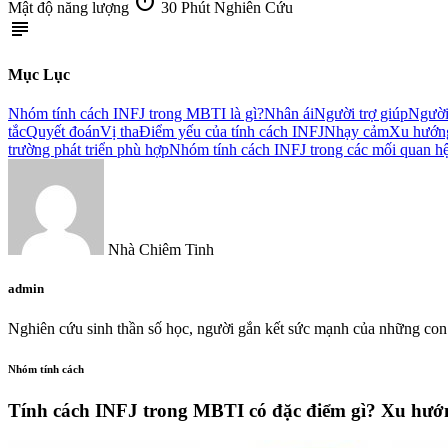
timer
Mật độ năng lượng
30 Phút Nghiên Cứu
subject
Mục Lục
Nhóm tính cách INFJ trong MBTI là gì?
Nhân ái
Người trợ giúp
Người
tắc
Quyết đoán
Vị tha
Điểm yếu của tính cách INFJ
Nhạy cảm
Xu hướng
trường phát triển phù hợp
Nhóm tính cách INFJ trong các mối quan h
Nhà Chiêm Tinh
admin
Nghiên cứu sinh thần số học, người gắn kết sức mạnh của những con 
Nhóm tính cách
Tính cách INFJ trong MBTI có đặc điểm gì? Xu hướng