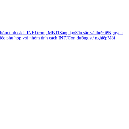
hóm tính cách INFJ trong MBTI
Sáng tạo
Sâu sắc và thực tế
Nguyên
iệc phù hợp với nhóm tính cách INFJ
Con đường sự nghiệp
Môi