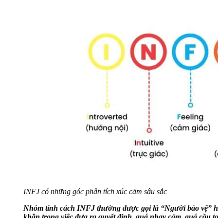
INFJ có những góc phân tích xúc cảm sâu sắc
Nhóm tính cách INFJ thường được gọi là “Người bảo vệ” ho
khăn trong việc đưa ra quyết định, quá nhạy cảm, quá cầu t