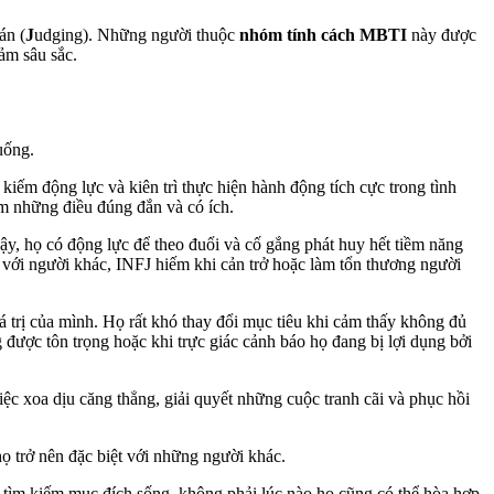
án (
J
udging). Những người thuộc
nhóm tính cách MBTI
này được
ảm sâu sắc.
uống.
ếm động lực và kiên trì thực hiện hành động tích cực trong tình
m những điều đúng đắn và có ích.
vậy, họ có động lực để theo đuổi và cố gắng phát huy hết tiềm năng
 với người khác, INFJ hiếm khi cản trở hoặc làm tổn thương người
á trị của mình. Họ rất khó thay đổi mục tiêu khi cảm thấy không đủ
g được tôn trọng hoặc khi trực giác cảnh báo họ đang bị lợi dụng bởi
c xoa dịu căng thẳng, giải quyết những cuộc tranh cãi và phục hồi
 trở nên đặc biệt với những người khác.
tìm kiếm mục đích sống, không phải lúc nào họ cũng có thể hòa hợp