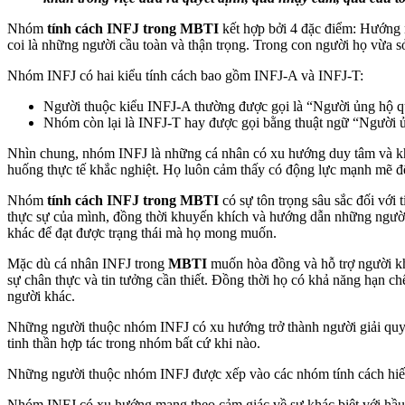
Nhóm
tính cách INFJ trong MBTI
kết hợp bởi 4 đặc điểm: Hướng 
coi là những người cầu toàn và thận trọng. Trong con người họ vừa s
Nhóm INFJ có hai kiểu tính cách bao gồm INFJ-A và INFJ-T:
Người thuộc kiểu INFJ-A thường được gọi là “Người ủng hộ quyế
Nhóm còn lại là INFJ-T hay được gọi bằng thuật ngữ “Người ủn
Nhìn chung, nhóm INFJ là những cá nhân có xu hướng duy tâm và khả 
huống thực tế khắc nghiệt. Họ luôn cảm thấy có động lực mạnh mẽ để
Nhóm
tính cách INFJ trong MBTI
có sự tôn trọng sâu sắc đối với 
thực sự của mình, đồng thời khuyến khích và hướng dẫn những người 
khác để đạt được trạng thái mà họ mong muốn.
Mặc dù cá nhân INFJ trong
MBTI
muốn hòa đồng và hỗ trợ người khá
sự chân thực và tin tưởng cần thiết. Đồng thời họ có khả năng hạn chế
người khác.
Những người thuộc nhóm INFJ có xu hướng trở thành người giải quyết
tinh thần hợp tác trong nhóm bất cứ khi nào.
Những người thuộc nhóm INFJ được xếp vào các nhóm tính cách hiếm 
Nhóm INFJ có xu hướng mang theo cảm giác về sự khác biệt với hầu 