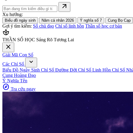
arrow_outward
Xu hướng:
Biểu đồ ngày sinh
Năm cá nhân 2026
Ý nghĩa số 7
Cung Bọ Cạp
Gợi ý tìm kiếm:
Số chủ đạo
Chỉ số linh hồn
Thần số học cơ bản
spa
THẦN SỐ HỌC
Sáng Rõ Tương Lai
close
Giải Mã Con Số
expand_more
Các Chỉ Số
Biểu Đồ Ngày Sinh
Chỉ Số Đường Đời
Chỉ Số Linh Hồn
Chỉ Số Nh
Cung Hoàng Đạo
Ý Nghĩa Tên
explore
Tra cứu ngay