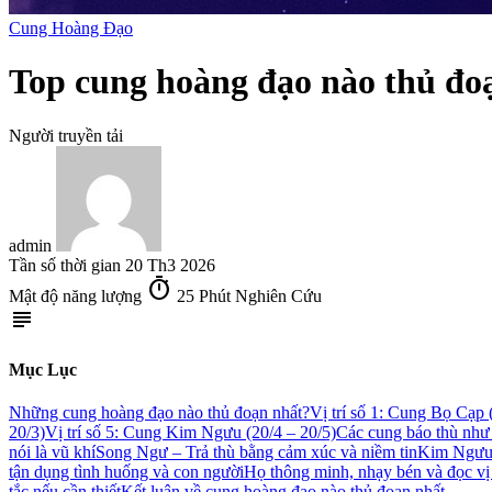
Cung Hoàng Đạo
Top cung hoàng đạo nào thủ đo
Người truyền tải
admin
Tần số thời gian
20 Th3 2026
timer
Mật độ năng lượng
25 Phút Nghiên Cứu
subject
Mục Lục
Những cung hoàng đạo nào thủ đoạn nhất?
Vị trí số 1: Cung Bọ Cạp 
20/3)
Vị trí số 5: Cung Kim Ngưu (20/4 – 20/5)
Các cung báo thù như
nói là vũ khí
Song Ngư – Trả thù bằng cảm xúc và niềm tin
Kim Ngưu 
tận dụng tình huống và con người
Họ thông minh, nhạy bén và đọc vị
tắc nếu cần thiết
Kết luận về cung hoàng đạo nào thủ đoạn nhất