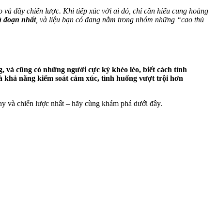
và đầy chiến lược. Khi tiếp xúc với ai đó, chỉ cần hiểu cung hoàng
ủ đoạn nhất
, và liệu bạn có đang nằm trong nhóm những “cao thủ
, và cũng có những người cực kỳ khéo léo, biết cách tính
và khả năng kiểm soát cảm xúc, tình huống vượt trội hơn
y và chiến lược nhất – hãy cùng khám phá dưới đây.