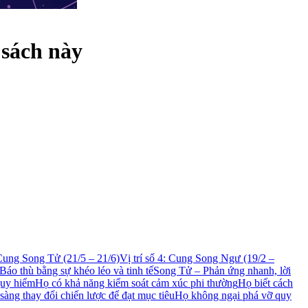
 sách này
 Cung Song Tử (21/5 – 21/6)
Vị trí số 4: Cung Song Ngư (19/2 –
Báo thù bằng sự khéo léo và tinh tế
Song Tử – Phản ứng nhanh, lời
guy hiểm
Họ có khả năng kiểm soát cảm xúc phi thường
Họ biết cách
sàng thay đổi chiến lược để đạt mục tiêu
Họ không ngại phá vỡ quy