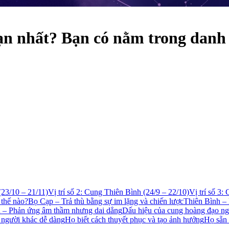
ạn nhất? Bạn có nằm trong danh
(23/10 – 21/11)
Vị trí số 2: Cung Thiên Bình (24/9 – 22/10)
Vị trí số 3:
 thế nào?
Bọ Cạp – Trả thù bằng sự im lặng và chiến lược
Thiên Bình – 
– Phản ứng âm thầm nhưng dai dẳng
Dấu hiệu của cung hoàng đạo n
 người khác dễ dàng
Họ biết cách thuyết phục và tạo ảnh hưởng
Họ sẵn 