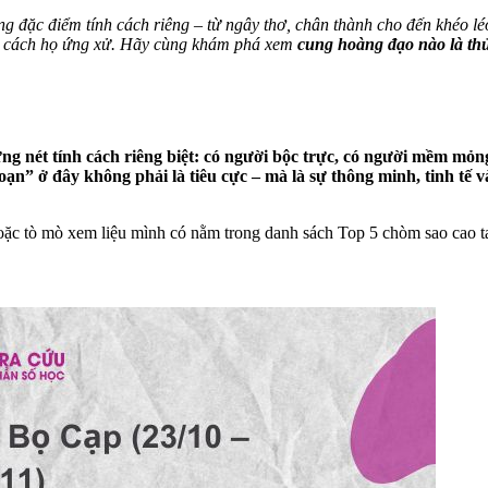
đặc điểm tính cách riêng – từ ngây thơ, chân thành cho đến khéo léo 
ng cách họ ứng xử. Hãy cùng khám phá xem
cung hoàng đạo nào là th
 nét tính cách riêng biệt: có người bộc trực, có người mềm mỏng
ạn” ở đây không phải là tiêu cực – mà là sự thông minh, tinh tế 
ặc tò mò xem liệu mình có nằm trong danh sách Top 5 chòm sao cao ta