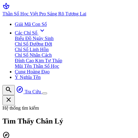
spa
Thần Số Học Việt Pro
Sáng Rõ Tương Lai
Giải Mã Con Số
expand_more
Các Chỉ Số
Biểu Đồ Ngày Sinh
Chỉ Số Đường Đời
Chỉ Số Linh Hồn
Chỉ Số Nhân Cách
Đỉnh Cao Kim Tự Tháp
Mũi Tên Thần Số Học
Cung Hoàng Đạo
Ý Nghĩa Tên
search
explore
Tra Cứu
close
Hệ thống tìm kiếm
Tìm Thấy
Chân Lý
explore