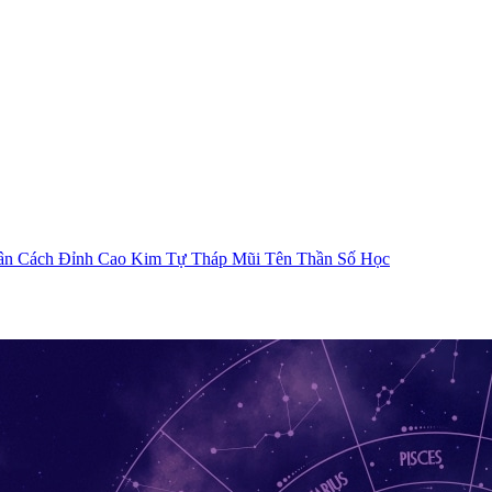
ân Cách
Đỉnh Cao Kim Tự Tháp
Mũi Tên Thần Số Học