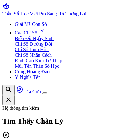
spa
Thần Số Học Việt Pro
Sáng Rõ Tương Lai
Giải Mã Con Số
expand_more
Các Chỉ Số
Biểu Đồ Ngày Sinh
Chỉ Số Đường Đời
Chỉ Số Linh Hồn
Chỉ Số Nhân Cách
Đỉnh Cao Kim Tự Tháp
Mũi Tên Thần Số Học
Cung Hoàng Đạo
Ý Nghĩa Tên
search
explore
Tra Cứu
close
Hệ thống tìm kiếm
Tìm Thấy
Chân Lý
explore