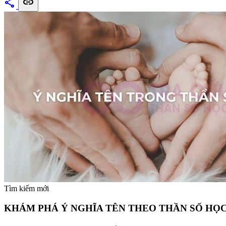
share
link
Tìm kiếm mới
KHÁM PHÁ Ý NGHĨA TÊN THEO THẦN SỐ HỌC 