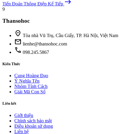
east
Tiến Đoán
Thông Điệp Kế Tiếp
9
Thansohoc
location_on
Tòa nhà Vũ Trụ, Cầu Giấy, TP. Hà Nội, Việt Nam
mail
lienhe@thansohoc.com
phone
098.245.5867
Kiến Thức
Cung Hoàng Đạo
Ý Nghĩa Tên
Nhóm Tính Cách
Giải Mã Con Số
Liên kết
Giới thiệu
Chính sách bảo mật
Điều khoản sử dụng
Liên hệ