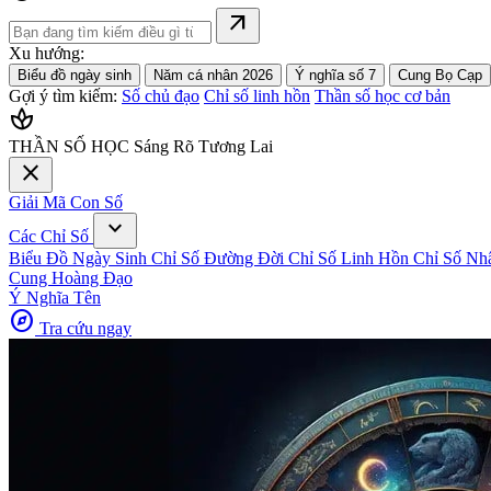
arrow_outward
Xu hướng:
Biểu đồ ngày sinh
Năm cá nhân 2026
Ý nghĩa số 7
Cung Bọ Cạp
Gợi ý tìm kiếm:
Số chủ đạo
Chỉ số linh hồn
Thần số học cơ bản
spa
THẦN SỐ HỌC
Sáng Rõ Tương Lai
close
Giải Mã Con Số
expand_more
Các Chỉ Số
Biểu Đồ Ngày Sinh
Chỉ Số Đường Đời
Chỉ Số Linh Hồn
Chỉ Số Nh
Cung Hoàng Đạo
Ý Nghĩa Tên
explore
Tra cứu ngay