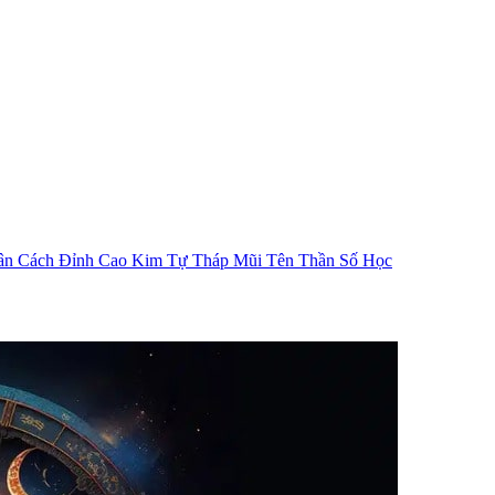
ân Cách
Đỉnh Cao Kim Tự Tháp
Mũi Tên Thần Số Học