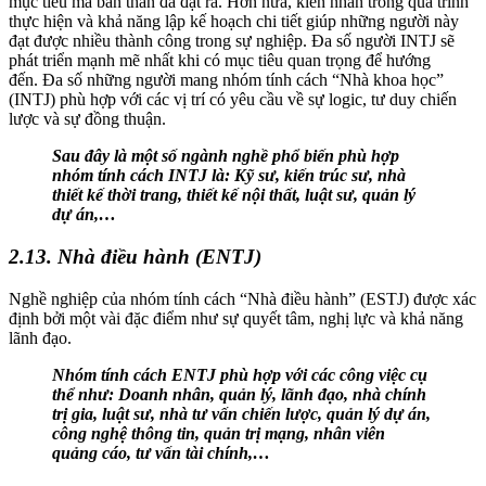
mục tiêu mà bản thân đã đặt ra. Hơn nữa, kiên nhẫn trong quá trình
thực hiện và khả năng lập kế hoạch chi tiết giúp những người này
đạt được nhiều thành công trong sự nghiệp. Đa số người INTJ sẽ
phát triển mạnh mẽ nhất khi có mục tiêu quan trọng để hướng
đến. Đa số những người mang nhóm tính cách “Nhà khoa học”
(INTJ) phù hợp với các vị trí có yêu cầu về sự logic, tư duy chiến
lược và sự đồng thuận.
Sau đây là một số ngành nghề phổ biến phù hợp
nhóm tính cách INTJ là: Kỹ sư, kiến trúc sư, nhà
thiết kế thời trang, thiết kế nội thất, luật sư, quản lý
dự án,…
2.13. Nhà điều hành (ENTJ)
Nghề nghiệp của nhóm tính cách “Nhà điều hành” (ESTJ) được xác
định bởi một vài đặc điểm như sự quyết tâm, nghị lực và khả năng
lãnh đạo.
Nhóm tính cách ENTJ phù hợp với các công việc cụ
thể như: Doanh nhân, quản lý, lãnh đạo, nhà chính
trị gia, luật sư, nhà tư vấn chiến lược, quản lý dự án,
công nghệ thông tin, quản trị mạng, nhân viên
quảng cáo, tư vấn tài chính,…