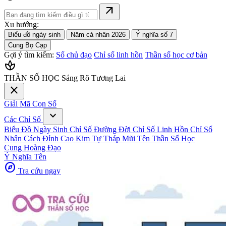
arrow_outward
Xu hướng:
Biểu đồ ngày sinh
Năm cá nhân 2026
Ý nghĩa số 7
Cung Bọ Cạp
Gợi ý tìm kiếm:
Số chủ đạo
Chỉ số linh hồn
Thần số học cơ bản
spa
THẦN SỐ HỌC
Sáng Rõ Tương Lai
close
Giải Mã Con Số
expand_more
Các Chỉ Số
Biểu Đồ Ngày Sinh
Chỉ Số Đường Đời
Chỉ Số Linh Hồn
Chỉ Số
Nhân Cách
Đỉnh Cao Kim Tự Tháp
Mũi Tên Thần Số Học
Cung Hoàng Đạo
Ý Nghĩa Tên
explore
Tra cứu ngay