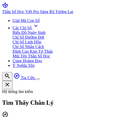
spa
Thần Số Học Việt Pro
Sáng Rõ Tương Lai
Giải Mã Con Số
expand_more
Các Chỉ Số
Biểu Đồ Ngày Sinh
Chỉ Số Đường Đời
Chỉ Số Linh Hồn
Chỉ Số Nhân Cách
Đỉnh Cao Kim Tự Tháp
Mũi Tên Thần Số Học
Cung Hoàng Đạo
Ý Nghĩa Tên
search
explore
Tra Cứu
close
Hệ thống tìm kiếm
Tìm Thấy
Chân Lý
explore