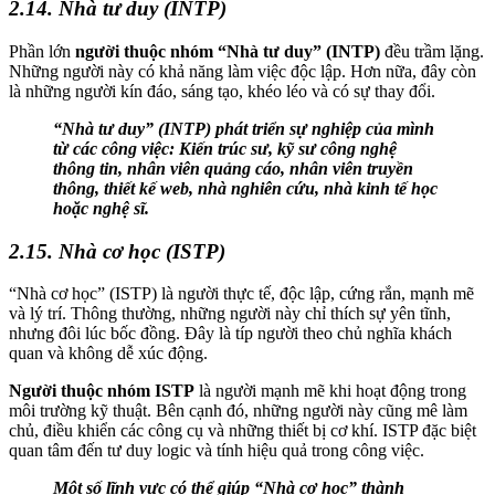
2.14. Nhà tư duy (INTP)
Phần lớn
người thuộc nhóm “Nhà tư duy” (INTP)
đều trầm lặng.
Những người này có khả năng làm việc độc lập. Hơn nữa, đây còn
là những người kín đáo, sáng tạo, khéo léo và có sự thay đổi.
“Nhà tư duy” (INTP) phát triển sự nghiệp của mình
từ các công việc: Kiến trúc sư, kỹ sư công nghệ
thông tin, nhân viên quảng cáo, nhân viên truyền
thông, thiết kế web, nhà nghiên cứu, nhà kinh tế học
hoặc nghệ sĩ.
2.15. Nhà cơ học (ISTP)
“Nhà cơ học” (ISTP) là người thực tế, độc lập, cứng rắn, mạnh mẽ
và lý trí. Thông thường, những người này chỉ thích sự yên tĩnh,
nhưng đôi lúc bốc đồng. Đây là típ người theo chủ nghĩa khách
quan và không dễ xúc động.
Người thuộc nhóm ISTP
là người mạnh mẽ khi hoạt động trong
môi trường kỹ thuật. Bên cạnh đó, những người này cũng mê làm
chủ, điều khiển các công cụ và những thiết bị cơ khí. ISTP đặc biệt
quan tâm đến tư duy logic và tính hiệu quả trong công việc.
Một số lĩnh vực có thể giúp “Nhà cơ học” thành