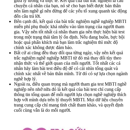
giữa lý tưởng và thực tế. Kết quả của bài trắc nghiệm là câu
chuyện cá nhân của bạn, nó sẽ cho bạn biết được bản thân
nên làm nghề gì nên đừng để các yếu tố xung quanh tác động
đến câu trả lời.
Bên cạnh đó, kết quả của bài trắc nghiệm nghề nghiệp MBTI
miễn phí phụ thuộc khá nhiều vào tâm trạng của người tham
gia. Vậy nên tốt nhất cá nhân tham gia nên thực hiện bài test
trong một trạng thái tâm lý ổn định. Nếu đang buồn, bực bội
hoặc quá phấn khích mà bạn làm trắc nghiệm thì mức độ
chính xác không được đảm bảo.
Bất cứ ai cũng đều thay đổi qua từng ngày, vậy nên kết quả
trắc nghiệm nghề nghiệp MBTI từ đó mà thay đổi tùy theo
nhận thức và thế giới quan của mỗi người. Tốt nhất các cá
nhân hãy làm bài test điều độ để có cái nhìn tổng quát và
chính xác nhất về bản thân mình. Từ đó có sự lựa chọn ngành
nghề hợp lý.
Ngoài ra, điều quan trọng mà người tham gia test MBTI nghề
nghiệp nên nhớ nữa đó là kết quả của bài test chỉ cung cấp
thông tin tổng quan để mỗi người lựa chọn nghề nghiệp thích
hợp với mình dựa trên lý thuyết MBTI. Mọi dữ liệu chuyên
trang cung cấp chỉ mang tính chất tham khảo, và quyết định
cuối cùng vẫn là do mỗi người.