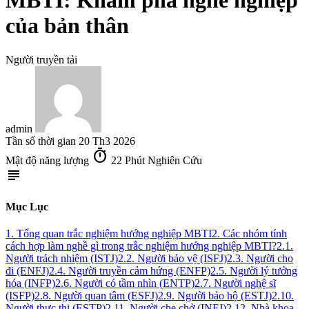
MBTI: Khám phá nghề nghiệp
của bản thân
Người truyền tải
admin
Tần số thời gian
20 Th3 2026
timer
Mật độ năng lượng
22 Phút Nghiên Cứu
subject
Mục Lục
1. Tổng quan trắc nghiệm hướng nghiệp MBTI
2. Các nhóm tính
cách hợp làm nghề gì trong trắc nghiệm hướng nghiệp MBTI?
2.1.
Người trách nhiệm (ISTJ)
2.2. Người bảo vệ (ISFJ)
2.3. Người cho
đi (ENFJ)
2.4. Người truyền cảm hứng (ENFP)
2.5. Người lý tưởng
hóa (INFP)
2.6. Người có tầm nhìn (ENTP)
2.7. Người nghệ sĩ
(ISFP)
2.8. Người quan tâm (ESFJ)
2.9. Người bảo hộ (ESTJ)
2.10.
Người thực thi (ESTP)
2.11. Người che chở (INFJ)
2.12. Nhà khoa