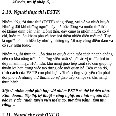
kế toán, trợ lý pháp lý,…
2.10. Người thực thi (ESTP)
Nhóm “Người thực thi” (ESTP) năng động, vui vẻ và nhiệt huyết.
Nhưng đôi khi những người này hơi bốc đồng và muốn thử thách
để khẳng định bản thân. Đồng thời, đây cũng là nhóm người có ý
chí, luôn muốn khám phá và học hỏi thêm nhiều điều mới mẻ. Tuy
là người có tính hiếu kỳ nhưng những người này cũng điềm đạm và
có suy nghĩ logic.
Nhóm người thực thi luôn đưa ra quyết định một cách nhanh chóng
nên có khả năng trở thành ứng viên xuất sắc ở các vị trí đòi hỏi tư
duy nhanh nhạy. Hơn nữa, khả năng giao tiếp xuất sắc còn giúp họ
thuận lợi hơn trong việc tạo dựng các mối quan hệ. Bên cạnh đó,
tính cách của ESTP
còn phù hợp với các công việc yêu cầu phải
đối phó với những thử thách, có sự giao tiếp xã hội và khả năng
thực hành.
Một số nhóm nghề phù hợp với nhóm ESTP có thể kể đến như:
Kinh doanh, tiếp thị, kỹ thuật – công nghệ, an ninh – quân đội,
bác sĩ, y tác, huấn luyện viên thể thao, thợ làm bánh, làm thủ
công,…
2.11. Người che chở (INFJ)