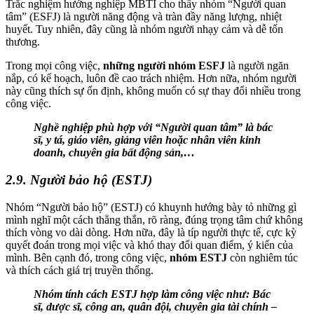
Trắc nghiệm hướng nghiệp MBTI cho thấy nhóm “Người quan
tâm” (ESFJ) là người năng động và tràn đầy năng lượng, nhiệt
huyết. Tuy nhiên, đây cũng là nhóm người nhạy cảm và dễ tổn
thương.
Trong mọi công việc,
những người nhóm ESFJ
là người ngăn
nắp, có kế hoạch, luôn đề cao trách nhiệm. Hơn nữa, nhóm người
này cũng thích sự ổn định, không muốn có sự thay đổi nhiều trong
công việc.
Nghề nghiệp phù hợp với “Người quan tâm” là bác
sĩ, y tá, giáo viên, giảng viên hoặc nhân viên kinh
doanh, chuyên gia bất động sản,…
2.9. Người bảo hộ (ESTJ)
Nhóm “Người bảo hộ” (ESTJ) có khuynh hướng bày tỏ những gì
mình nghĩ một cách thẳng thắn, rõ ràng, đúng trọng tâm chứ không
thích vòng vo dài dòng. Hơn nữa, đây là típ người thực tế, cực kỳ
quyết đoán trong mọi việc và khó thay đổi quan điểm, ý kiến của
mình. Bên cạnh đó, trong công việc,
nhóm ESTJ
còn nghiêm túc
và thích cách giá trị truyền thống.
Nhóm tính cách ESTJ hợp làm công việc như: Bác
sĩ, dược sĩ, công an, quân đội, chuyên gia tài chính –