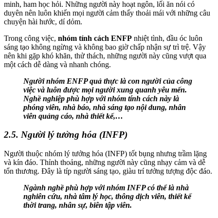
minh, ham học hỏi. Những người này hoạt ngôn, lối ăn nói có
duyên nên luôn khiến mọi người cảm thấy thoải mái với những câu
chuyện hài hước, dí dỏm.
Trong công việc,
nhóm tính cách ENFP
nhiệt tình, đầu óc luôn
sáng tạo không ngừng và không bao giờ chấp nhận sự trì trệ. Vậy
nên khi gặp khó khăn, thử thách, những người này cũng vượt qua
một cách dễ dàng và nhanh chóng.
Người nhóm ENFP quả thực là con người của công
việc và luôn được mọi người xung quanh yêu mến.
Nghề nghiệp phù hợp với nhóm tính cách này là
phóng viên, nhà báo, nhà sáng tạo nội dung, nhân
viên quảng cáo, nhà thiết kế,…
2.5. Người lý tưởng hóa (INFP)
Người thuộc nhóm lý tưởng hóa (INFP) tốt bụng nhưng trầm lặng
và kín đáo. Thỉnh thoảng, những người này cũng nhạy cảm và dễ
tổn thương. Đây là típ người sáng tạo, giàu trí tưởng tượng độc đáo.
Ngành nghề phù hợp với nhóm INFP có thể là nhà
nghiên cứu, nhà tâm lý học, thông dịch viên, thiết kế
thời trang, nhân sự, biên tập viên.