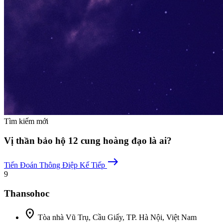
Tìm kiếm mới
Vị thần bảo hộ 12 cung hoàng đạo là ai?
east
Tiến Đoán
Thông Điệp Kế Tiếp
9
Thansohoc
location_on
Tòa nhà Vũ Trụ, Cầu Giấy, TP. Hà Nội, Việt Nam