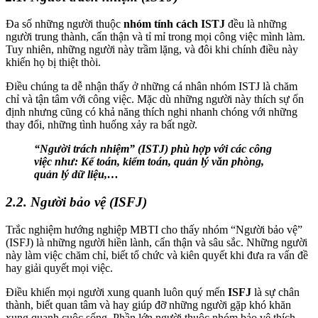
Đa số những người thuộc
nhóm tính cách ISTJ
đều là những
người trung thành, cẩn thận và tỉ mỉ trong mọi công việc mình làm.
Tuy nhiên, những người này trầm lặng, và đôi khi chính điều này
khiến họ bị thiệt thòi.
Điều chúng ta dễ nhận thấy ở những cá nhân nhóm ISTJ là chăm
chỉ và tận tâm với công việc. Mặc dù những người này thích sự ổn
định nhưng cũng có khả năng thích nghi nhanh chóng với những
thay đổi, những tình huống xảy ra bất ngờ.
“Người trách nhiệm” (ISTJ) phù hợp với các công
việc như: Kế toán, kiểm toán, quản lý văn phòng,
quản lý dữ liệu,…
2.2. Người bảo vệ (ISFJ)
Trắc nghiệm hướng nghiệp MBTI cho thấy nhóm “Người bảo vệ”
(ISFJ) là những người hiền lành, cẩn thận và sâu sắc. Những người
này làm việc chăm chỉ, biết tổ chức và kiên quyết khi đưa ra vấn đề
hay giải quyết mọi việc.
Điều khiến mọi người xung quanh luôn quý mến
ISFJ
là sự chân
thành, biết quan tâm và hay giúp đỡ những người gặp khó khăn
xung quanh cuộc sống. Phần lớn người thuộc nhóm bảo vệ thích