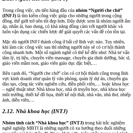
Trong công việc, ưu tiên hàng đầu của
nhóm “Người che chở”
(INFJ)
là tìm kiếm công việc giúp cho những người trong cộng
đồng, thế giới trở nên tốt đẹp hơn. Đây được xem là nhóm người ấm
áp, nhân ái, bao dung, có khả năng đồng cảm với người khác và
luôn vận dụng các chiến lược để giải quyết các vấn đề còn tồn tại.
Mặc dù người INFJ thành công ở bất cứ lĩnh vực nào. Tuy nhiên,
khi làm các công việc sau thì những người này sẽ có cơ hội thành
công nhanh hơn. Một số ngành nghề có thể kể đến như: Nhà tư vấn
tâm lý, trị liệu, chuyên viên massage, chuyên gia dinh dưỡng, bác sĩ,
giáo viên mầm non, giáo viên giáo dục đặc biệt,…
Bên cạnh đó, “Người che chở” còn có cơ hội thành công trong lĩnh
vực kinh doanh như quản lý văn phòng, quản lý dự án, chuyên gia
đào tạo, cộng tác viên nghiên cứu, điều phối viên,… hoặc khoa học
– nghệ thuật như: Nhà khoa học, nhà di truyền học, nhà khoa học
môi trường, thiết kế đồ họa, thiết kế nội thất, nhà văn, nhà thơ, nhiếp
ảnh, diễn viên,…
2.12. Nhà khoa học (INTJ)
Nhóm tính cách “Nhà khoa học” (INTJ)
trong bài trắc nghiệm
nghề nghiệp MBTI là những người có xu hướng theo đuổi những