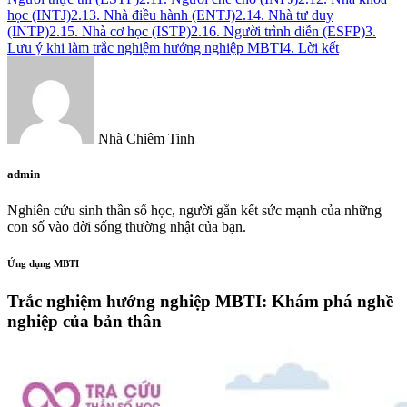
học (INTJ)
2.13. Nhà điều hành (ENTJ)
2.14. Nhà tư duy
(INTP)
2.15. Nhà cơ học (ISTP)
2.16. Người trình diễn (ESFP)
3.
Lưu ý khi làm trắc nghiệm hướng nghiệp MBTI
4. Lời kết
Nhà Chiêm Tinh
admin
Nghiên cứu sinh thần số học, người gắn kết sức mạnh của những
con số vào đời sống thường nhật của bạn.
Ứng dụng MBTI
Trắc nghiệm hướng nghiệp MBTI: Khám phá nghề
nghiệp của bản thân