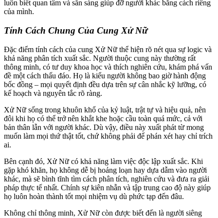
luôn biết quan tâm và sẵn sàng giúp đỡ người khác bằng cách riêng
của mình.
Tính Cách Chung Của Cung Xử Nữ
Đặc điểm tính cách của cung Xử Nữ thể hiện rõ nét qua sự logic và
khả năng phân tích xuất sắc. Người thuộc cung này thường rất
thông minh, có tư duy khoa học và thích nghiên cứu, khám phá vấn
đề một cách thấu đáo. Họ là kiểu người không bao giờ hành động
bốc đồng – mọi quyết định đều dựa trên sự cân nhắc kỹ lưỡng, có
kế hoạch và nguyên tắc rõ ràng.
Xử Nữ sống trong khuôn khổ của kỷ luật, trật tự và hiệu quả, nên
đôi khi họ có thể trở nên khắt khe hoặc cầu toàn quá mức, cả với
bản thân lẫn với người khác. Dù vậy, điều này xuất phát từ mong
muốn làm mọi thứ thật tốt, chứ không phải để phán xét hay chỉ trích
ai.
Bên cạnh đó, Xử Nữ có khả năng làm việc độc lập xuất sắc. Khi
gặp khó khăn, họ không dễ bị hoảng loạn hay dựa dẫm vào người
khác, mà sẽ bình tĩnh tìm cách phân tích, nghiên cứu và đưa ra giải
pháp thực tế nhất. Chính sự kiên nhẫn và tập trung cao độ này giúp
họ luôn hoàn thành tốt mọi nhiệm vụ dù phức tạp đến đâu.
Không chỉ thông minh, Xử Nữ còn được biết đến là người siêng