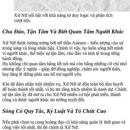
Xử Nữ nổi bật với khả năng tư duy logic và phân tích
vượt trội.
Chu Đáo, Tận Tâm Và Biết Quan Tâm Người Khác
Xử Nữ được tượng trưng bởi nữ thần Astraea – biểu tượng của sự
trong sáng và lòng nhân hậu. Chính vì vậy, họ luôn sống hết mình
vì người khác, thể hiện sự tận tâm, chu đáo và tinh tế trong từng
hành động.
Họ không chỉ quan tâm bằng lời nói mà còn bằng những cử chỉ nhỏ
nhưng đầy ý nghĩa – giúp đỡ đồng nghiệp, chăm sóc người thân,
hay lặng lẽ đứng phía sau hỗ trợ người yêu.
Khi đã đảm nhận một nhiệm vụ, Xử Nữ sẽ dồn toàn bộ tâm huyết
để hoàn thành tốt nhất, vì họ tin rằng trách nhiệm là danh dự. Chính
sự tận tâm ấy đã mở ra cho Xử Nữ nhiều cơ hội phát triển, thành
công và được người khác tin tưởng tuyệt đối.
Sống Có Quy Tắc, Kỷ Luật Và Tổ Chức Cao
Nếu phải chọn ra cung hoàng đạo có khả năng quản lý thời gian và
công việc tốt nhất, thì đó chính là Xử Nữ.