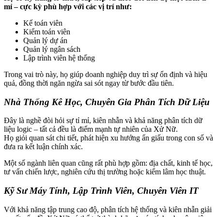
mỉ – cực kỳ phù hợp với các vị trí như:
Kế toán viên
Kiểm toán viên
Quản lý dự án
Quản lý ngân sách
Lập trình viên hệ thống
Trong vai trò này, họ giúp doanh nghiệp duy trì sự ổn định và hiệu
quả, đồng thời ngăn ngừa sai sót ngay từ bước đầu tiên.
Nhà Thống Kê Học, Chuyên Gia Phân Tích Dữ Liệu
Đây là nghề đòi hỏi sự tỉ mỉ, kiên nhẫn và khả năng phân tích dữ
liệu logic – tất cả đều là điểm mạnh tự nhiên của Xử Nữ.
Họ giỏi quan sát chi tiết, phát hiện xu hướng ẩn giấu trong con số và
đưa ra kết luận chính xác.
Một số ngành liên quan cũng rất phù hợp gồm: địa chất, kinh tế học,
tư vấn chiến lược, nghiên cứu thị trường hoặc kiểm lâm học thuật.
Kỹ Sư Máy Tính, Lập Trình Viên, Chuyên Viên IT
Với khả năng tập trung cao độ, phân tích hệ thống và kiên nhẫn giải