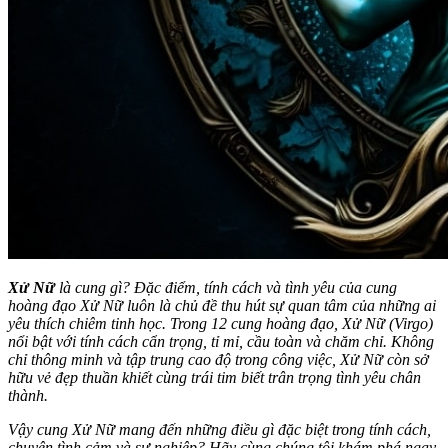
Xử Nữ
là cung gì? Đặc điểm, tính cách và tình yêu của cung
hoàng đạo Xử Nữ luôn là chủ đề thu hút sự quan tâm của những ai
yêu thích chiêm tinh học. Trong 12 cung hoàng đạo, Xử Nữ (Virgo)
nổi bật với tính cách cẩn trọng, tỉ mỉ, cầu toàn và chăm chỉ. Không
chỉ thông minh và tập trung cao độ trong công việc, Xử Nữ còn sở
hữu vẻ đẹp thuần khiết cùng trái tim biết trân trọng tình yêu chân
thành.
Vậy cung Xử Nữ mang đến những điều gì đặc biệt trong tính cách,
chuyện tình cảm và sự nghiệp? Hãy cùng chúng tôi khám phá ngay