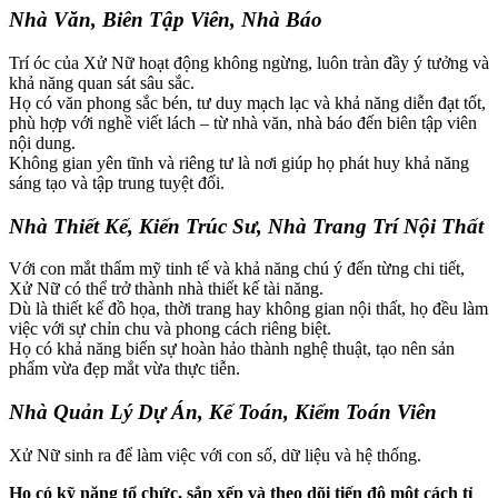
Nhà Văn, Biên Tập Viên, Nhà Báo
Trí óc của Xử Nữ hoạt động không ngừng, luôn tràn đầy ý tưởng và
khả năng quan sát sâu sắc.
Họ có văn phong sắc bén, tư duy mạch lạc và khả năng diễn đạt tốt,
phù hợp với nghề viết lách – từ nhà văn, nhà báo đến biên tập viên
nội dung.
Không gian yên tĩnh và riêng tư là nơi giúp họ phát huy khả năng
sáng tạo và tập trung tuyệt đối.
Nhà Thiết Kế, Kiến Trúc Sư, Nhà Trang Trí Nội Thất
Với con mắt thẩm mỹ tinh tế và khả năng chú ý đến từng chi tiết,
Xử Nữ có thể trở thành nhà thiết kế tài năng.
Dù là thiết kế đồ họa, thời trang hay không gian nội thất, họ đều làm
việc với sự chỉn chu và phong cách riêng biệt.
Họ có khả năng biến sự hoàn hảo thành nghệ thuật, tạo nên sản
phẩm vừa đẹp mắt vừa thực tiễn.
Nhà Quản Lý Dự Án, Kế Toán, Kiểm Toán Viên
Xử Nữ sinh ra để làm việc với con số, dữ liệu và hệ thống.
Họ có kỹ năng tổ chức, sắp xếp và theo dõi tiến độ một cách tỉ