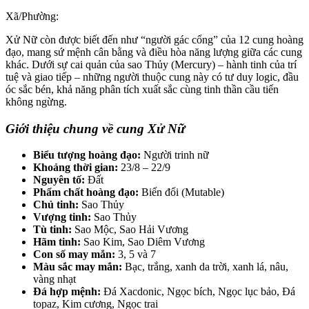
Xã/Phường:
Xử Nữ còn được biết đến như “người gác cổng” của 12 cung hoàng
đạo, mang sứ mệnh cân bằng và điều hòa năng lượng giữa các cung
khác. Dưới sự cai quản của sao Thủy (Mercury) – hành tinh của trí
tuệ và giao tiếp – những người thuộc cung này có tư duy logic, đầu
óc sắc bén, khả năng phân tích xuất sắc cùng tinh thần cầu tiến
không ngừng.
Giới thiệu chung về cung Xử Nữ
Biểu tượng hoàng đạo:
Người trinh nữ
Khoảng thời gian:
23/8 – 22/9
Nguyên tố:
Đất
Phẩm chất hoàng đạo:
Biến đổi (Mutable)
Chủ tinh:
Sao Thủy
Vượng tinh:
Sao Thủy
Tù tinh:
Sao Mộc, Sao Hải Vương
Hãm tinh:
Sao Kim, Sao Diêm Vương
Con số may mắn:
3, 5 và 7
Màu sắc may mắn:
Bạc, trắng, xanh da trời, xanh lá, nâu,
vàng nhạt
Đá hợp mệnh:
Đá Xacdonic, Ngọc bích, Ngọc lục bảo, Đá
topaz, Kim cương, Ngọc trai