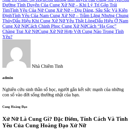
Đường Tình Duyên Của Cung Xử Nữ – Khi Lý Trí Gặp Trái
Tim
Tình Yêu Của Nữ Cung Xử Nữ – Dịu Dàng, Sâu Sắc Và Kiên
Định
Tình Yêu Của Nam Cung Xử Nữ – Trầm Lặng Nhưng Chung
Thủy
Dấu Hiệu Khi Cung Xử Nữ Yêu Thật Lòng
Dấu Hiệu Ở Nam
Cung Xử Nữ
Cách Chinh Phục Cung Xử Nữ
Cách “Hạ Gục”
Chàng Trai Xử Nữ
Cung Xử Nữ Hợp Với Cung Nào Trong Tình
Yêu?
Nhà Chiêm Tinh
admin
Nghiên cứu sinh thần số học, người gắn kết sức mạnh của những
con số vào đời sống thường nhật của bạn.
Cung Hoàng Đạo
Xử Nữ Là Cung Gì? Đặc Điểm, Tính Cách Và Tình
Yêu Của Cung Hoàng Đạo Xử Nữ