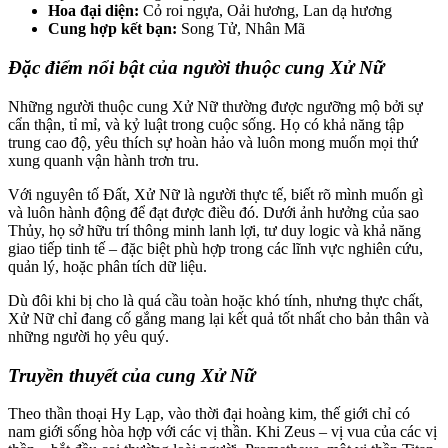
Hoa đại diện:
Cỏ roi ngựa, Oải hương, Lan dạ hương
Cung hợp kết bạn:
Song Tử, Nhân Mã
Đặc điểm nổi bật của người thuộc cung Xử Nữ
Những người thuộc cung Xử Nữ thường được ngưỡng mộ bởi sự
cẩn thận, tỉ mỉ, và kỷ luật trong cuộc sống. Họ có khả năng tập
trung cao độ, yêu thích sự hoàn hảo và luôn mong muốn mọi thứ
xung quanh vận hành trơn tru.
Với nguyên tố Đất, Xử Nữ là người thực tế, biết rõ mình muốn gì
và luôn hành động để đạt được điều đó. Dưới ảnh hưởng của sao
Thủy, họ sở hữu trí thông minh lanh lợi, tư duy logic và khả năng
giao tiếp tinh tế – đặc biệt phù hợp trong các lĩnh vực nghiên cứu,
quản lý, hoặc phân tích dữ liệu.
Dù đôi khi bị cho là quá cầu toàn hoặc khó tính, nhưng thực chất,
Xử Nữ chỉ đang cố gắng mang lại kết quả tốt nhất cho bản thân và
những người họ yêu quý.
Truyền thuyết của cung Xử Nữ
Theo thần thoại Hy Lạp, vào thời đại hoàng kim, thế giới chỉ có
nam giới sống hòa hợp với các vị thần. Khi Zeus – vị vua của các vị