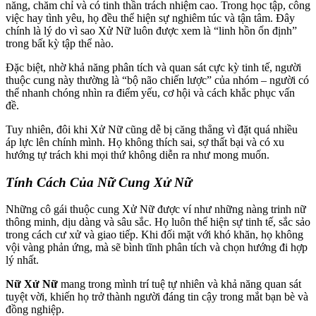
năng, chăm chỉ và có tinh thần trách nhiệm cao. Trong học tập, công
việc hay tình yêu, họ đều thể hiện sự nghiêm túc và tận tâm. Đây
chính là lý do vì sao Xử Nữ luôn được xem là “linh hồn ổn định”
trong bất kỳ tập thể nào.
Đặc biệt, nhờ khả năng phân tích và quan sát cực kỳ tinh tế, người
thuộc cung này thường là “bộ não chiến lược” của nhóm – người có
thể nhanh chóng nhìn ra điểm yếu, cơ hội và cách khắc phục vấn
đề.
Tuy nhiên, đôi khi Xử Nữ cũng dễ bị căng thẳng vì đặt quá nhiều
áp lực lên chính mình. Họ không thích sai, sợ thất bại và có xu
hướng tự trách khi mọi thứ không diễn ra như mong muốn.
Tính Cách Của Nữ Cung Xử Nữ
Những cô gái thuộc cung Xử Nữ được ví như những nàng trinh nữ
thông minh, dịu dàng và sâu sắc. Họ luôn thể hiện sự tinh tế, sắc sảo
trong cách cư xử và giao tiếp. Khi đối mặt với khó khăn, họ không
vội vàng phản ứng, mà sẽ bình tĩnh phân tích và chọn hướng đi hợp
lý nhất.
Nữ Xử Nữ
mang trong mình trí tuệ tự nhiên và khả năng quan sát
tuyệt vời, khiến họ trở thành người đáng tin cậy trong mắt bạn bè và
đồng nghiệp.