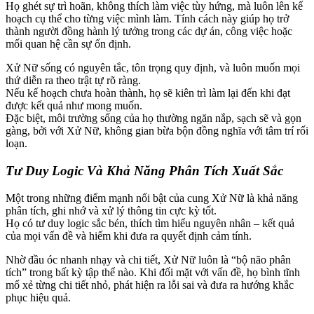
Họ ghét sự trì hoãn, không thích làm việc tùy hứng, mà luôn lên kế
hoạch cụ thể cho từng việc mình làm. Tính cách này giúp họ trở
thành người đồng hành lý tưởng trong các dự án, công việc hoặc
mối quan hệ cần sự ổn định.
Xử Nữ sống có nguyên tắc, tôn trọng quy định, và luôn muốn mọi
thứ diễn ra theo trật tự rõ ràng.
Nếu kế hoạch chưa hoàn thành, họ sẽ kiên trì làm lại đến khi đạt
được kết quả như mong muốn.
Đặc biệt, môi trường sống của họ thường ngăn nắp, sạch sẽ và gọn
gàng, bởi với Xử Nữ, không gian bừa bộn đồng nghĩa với tâm trí rối
loạn.
Tư Duy Logic Và Khả Năng Phân Tích Xuất Sắc
Một trong những điểm mạnh nổi bật của cung Xử Nữ là khả năng
phân tích, ghi nhớ và xử lý thông tin cực kỳ tốt.
Họ có tư duy logic sắc bén, thích tìm hiểu nguyên nhân – kết quả
của mọi vấn đề và hiếm khi đưa ra quyết định cảm tính.
Nhờ đầu óc nhanh nhạy và chi tiết, Xử Nữ luôn là “bộ não phân
tích” trong bất kỳ tập thể nào. Khi đối mặt với vấn đề, họ bình tĩnh
mổ xẻ từng chi tiết nhỏ, phát hiện ra lỗi sai và đưa ra hướng khắc
phục hiệu quả.