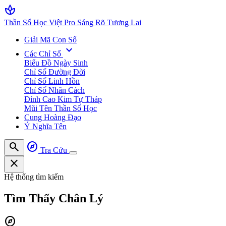
spa
Thần Số Học Việt Pro
Sáng Rõ Tương Lai
Giải Mã Con Số
expand_more
Các Chỉ Số
Biểu Đồ Ngày Sinh
Chỉ Số Đường Đời
Chỉ Số Linh Hồn
Chỉ Số Nhân Cách
Đỉnh Cao Kim Tự Tháp
Mũi Tên Thần Số Học
Cung Hoàng Đạo
Ý Nghĩa Tên
search
explore
Tra Cứu
close
Hệ thống tìm kiếm
Tìm Thấy
Chân Lý
explore