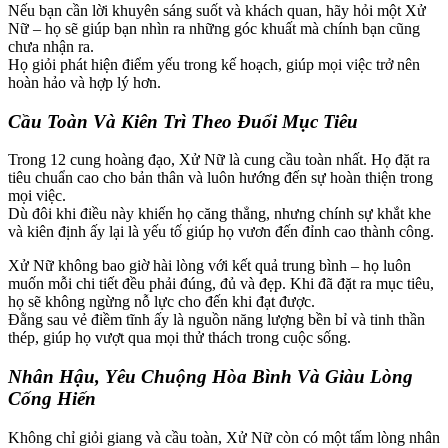
Nếu bạn cần lời khuyên sáng suốt và khách quan, hãy hỏi một Xử
Nữ – họ sẽ giúp bạn nhìn ra những góc khuất mà chính bạn cũng
chưa nhận ra.
Họ giỏi phát hiện điểm yếu trong kế hoạch, giúp mọi việc trở nên
hoàn hảo và hợp lý hơn.
Cầu Toàn Và Kiên Trì Theo Đuổi Mục Tiêu
Trong 12 cung hoàng đạo, Xử Nữ là cung cầu toàn nhất. Họ đặt ra
tiêu chuẩn cao cho bản thân và luôn hướng đến sự hoàn thiện trong
mọi việc.
Dù đôi khi điều này khiến họ căng thẳng, nhưng chính sự khắt khe
và kiên định ấy lại là yếu tố giúp họ vươn đến đỉnh cao thành công.
Xử Nữ không bao giờ hài lòng với kết quả trung bình – họ luôn
muốn mỗi chi tiết đều phải đúng, đủ và đẹp. Khi đã đặt ra mục tiêu,
họ sẽ không ngừng nỗ lực cho đến khi đạt được.
Đằng sau vẻ điềm tĩnh ấy là nguồn năng lượng bền bỉ và tinh thần
thép, giúp họ vượt qua mọi thử thách trong cuộc sống.
Nhân Hậu, Yêu Chuộng Hòa Bình Và Giàu Lòng
Cống Hiến
Không chỉ giỏi giang và cầu toàn, Xử Nữ còn có một tấm lòng nhân