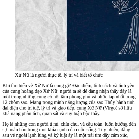
Xử Nữ là người thực tế, lý trí và biết tổ chức
Khi tìm hiểu về Xử Nữ là cung gì? Đặc điểm, tính cách và tình yêu
của cung hoàng đạo Xử Nữ, người ta sẽ dễ dàng nhận thấy đây là
một trong những cung có nội tâm phong phú và phức tạp nhất trong
12 chòm sao. Mang trong mình năng lượng của sao Thủy hành tinh
đại diện cho trí tuệ, lý trí và giao tiếp, cung Xử Nữ (Virgo) sở hữu
khả năng phân tích, quan sát và suy luận bậc thầy.
Họ là những con người tỉ mỉ, chỉn chu, và cầu toàn, luôn hướng đến
sự hoàn hảo trong mọi khía cạnh của cuộc sống. Tuy nhiên, đằng
sau vẻ ngoài lạnh lùng và kỷ luật ấy là một trái tim đầy cảm xúc,