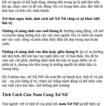
Dù vẻ ngoài có thể lạnh lùng, nhưng bên trong lại là một tâm hồn
ấm áp, nhạy cảm và dễ xúc động. Họ coi trọng tình cảm, đặc biệt là
tình bạn và tình yêu chân thành.
Xét theo ngày sinh, tính cách nữ Xử Nữ cũng có sự khác biệt
thú vị:
Những cô nàng sinh vào cuối tháng 8:
thường năng động, cởi mở
và truyền năng lượng tích cực cho mọi người. Họ có niềm tin mạnh
mẽ vào cuộc sống và luôn nhìn thấy điều tốt đẹp trong mọi hoàn
cảnh.
Những cô nàng sinh vào đầu hoặc giữa tháng 9:
lại có xu hướng
nội tâm hơn, đôi khi hay suy nghĩ tiêu cực về bản thân. Họ dễ bị
cảm xúc chi phối, thường nhút nhát khi bày tỏ quan điểm và có
phần tự ti, nhưng sâu bên trong là những người rất nhân hậu và
chung thủy.
Dù ở nhóm nào, nữ Xử Nữ vẫn toát lên sự thanh lịch, tinh tế và sâu
sắc – họ yêu bằng lý trí, chăm sóc bằng hành động và thể hiện cảm
xúc một cách kín đáo, chứ không phô trương.
Tính Cách Của Nam Cung Xử Nữ
Trái ngược với vẻ tinh tế của phái nữ,
nam Xử Nữ
lại thể hiện sự