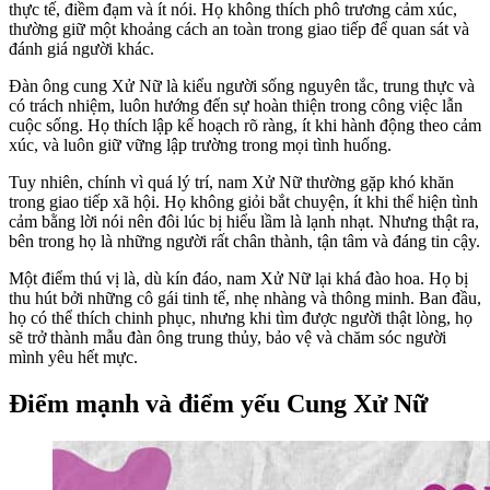
thực tế, điềm đạm và ít nói. Họ không thích phô trương cảm xúc,
thường giữ một khoảng cách an toàn trong giao tiếp để quan sát và
đánh giá người khác.
Đàn ông cung Xử Nữ là kiểu người sống nguyên tắc, trung thực và
có trách nhiệm, luôn hướng đến sự hoàn thiện trong công việc lẫn
cuộc sống. Họ thích lập kế hoạch rõ ràng, ít khi hành động theo cảm
xúc, và luôn giữ vững lập trường trong mọi tình huống.
Tuy nhiên, chính vì quá lý trí, nam Xử Nữ thường gặp khó khăn
trong giao tiếp xã hội. Họ không giỏi bắt chuyện, ít khi thể hiện tình
cảm bằng lời nói nên đôi lúc bị hiểu lầm là lạnh nhạt. Nhưng thật ra,
bên trong họ là những người rất chân thành, tận tâm và đáng tin cậy.
Một điểm thú vị là, dù kín đáo, nam Xử Nữ lại khá đào hoa. Họ bị
thu hút bởi những cô gái tinh tế, nhẹ nhàng và thông minh. Ban đầu,
họ có thể thích chinh phục, nhưng khi tìm được người thật lòng, họ
sẽ trở thành mẫu đàn ông trung thủy, bảo vệ và chăm sóc người
mình yêu hết mực.
Điểm mạnh và điểm yếu Cung Xử Nữ