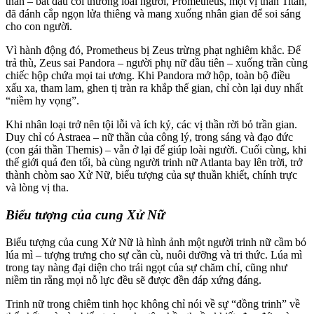
thần – bắt đầu coi thường loài người, Prometheus, một vị thần Titan,
đã đánh cắp ngọn lửa thiêng và mang xuống nhân gian để soi sáng
cho con người.
Vì hành động đó, Prometheus bị Zeus trừng phạt nghiêm khắc. Để
trả thù, Zeus sai Pandora – người phụ nữ đầu tiên – xuống trần cùng
chiếc hộp chứa mọi tai ương. Khi Pandora mở hộp, toàn bộ điều
xấu xa, tham lam, ghen tị tràn ra khắp thế gian, chỉ còn lại duy nhất
“niềm hy vọng”.
Khi nhân loại trở nên tội lỗi và ích kỷ, các vị thần rời bỏ trần gian.
Duy chỉ có Astraea – nữ thần của công lý, trong sáng và đạo đức
(con gái thần Themis) – vẫn ở lại để giúp loài người. Cuối cùng, khi
thế giới quá đen tối, bà cùng người trinh nữ Atlanta bay lên trời, trở
thành chòm sao Xử Nữ, biểu tượng của sự thuần khiết, chính trực
và lòng vị tha.
Biểu tượng của cung Xử Nữ
Biểu tượng của cung Xử Nữ là hình ảnh một người trinh nữ cầm bó
lúa mì – tượng trưng cho sự cần cù, nuôi dưỡng và tri thức. Lúa mì
trong tay nàng đại diện cho trái ngọt của sự chăm chỉ, cũng như
niềm tin rằng mọi nỗ lực đều sẽ được đền đáp xứng đáng.
Trinh nữ trong chiêm tinh học không chỉ nói về sự “đồng trinh” về