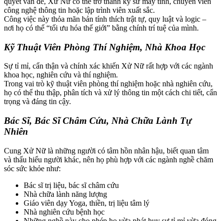
quyết vấn đề, Xử Nữ có thể trở thành kỹ sư máy tính, chuyên viên
công nghệ thông tin hoặc lập trình viên xuất sắc.
Công việc này thỏa mãn bản tính thích trật tự, quy luật và logic –
nơi họ có thể “tối ưu hóa thế giới” bằng chính trí tuệ của mình.
Kỹ Thuật Viên Phòng Thí Nghiệm, Nhà Khoa Học
Sự tỉ mỉ, cẩn thận và chính xác khiến Xử Nữ rất hợp với các ngành
khoa học, nghiên cứu và thí nghiệm.
Trong vai trò kỹ thuật viên phòng thí nghiệm hoặc nhà nghiên cứu,
họ có thể thu thập, phân tích và xử lý thông tin một cách chi tiết, cẩn
trọng và đáng tin cậy.
Bác Sĩ, Bác Sĩ Châm Cứu, Nhà Chữa Lành Tự
Nhiên
Cung Xử Nữ là những người có tâm hồn nhân hậu, biết quan tâm
và thấu hiểu người khác, nên họ phù hợp với các ngành nghề chăm
sóc sức khỏe như:
Bác sĩ trị liệu, bác sĩ châm cứu
Nhà chữa lành năng lượng
Giáo viên dạy Yoga, thiền, trị liệu tâm lý
Nhà nghiên cứu bệnh học
Những nghề này cho phép họ vừa phát huy sự tỉ mỉ vừa đóng