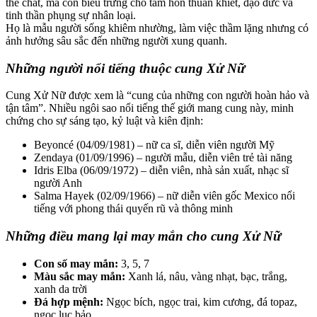
thể chất, mà còn biểu trưng cho tâm hồn thuần khiết, đạo đức và
tinh thần phụng sự nhân loại.
Họ là mẫu người sống khiêm nhường, làm việc thầm lặng nhưng có
ảnh hưởng sâu sắc đến những người xung quanh.
Những người nổi tiếng thuộc cung Xử Nữ
Cung Xử Nữ được xem là “cung của những con người hoàn hảo và
tận tâm”. Nhiều ngôi sao nổi tiếng thế giới mang cung này, minh
chứng cho sự sáng tạo, kỷ luật và kiên định:
Beyoncé (04/09/1981) – nữ ca sĩ, diễn viên người Mỹ
Zendaya (01/09/1996) – người mẫu, diễn viên trẻ tài năng
Idris Elba (06/09/1972) – diễn viên, nhà sản xuất, nhạc sĩ
người Anh
Salma Hayek (02/09/1966) – nữ diễn viên gốc Mexico nổi
tiếng với phong thái quyến rũ và thông minh
Những điều mang lại may mắn cho cung Xử Nữ
Con số may mắn:
3, 5, 7
Màu sắc may mắn:
Xanh lá, nâu, vàng nhạt, bạc, trắng,
xanh da trời
Đá hợp mệnh:
Ngọc bích, ngọc trai, kim cương, đá topaz,
ngọc lục bảo