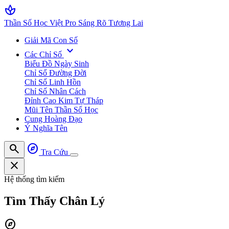
spa
Thần Số Học Việt Pro
Sáng Rõ Tương Lai
Giải Mã Con Số
expand_more
Các Chỉ Số
Biểu Đồ Ngày Sinh
Chỉ Số Đường Đời
Chỉ Số Linh Hồn
Chỉ Số Nhân Cách
Đỉnh Cao Kim Tự Tháp
Mũi Tên Thần Số Học
Cung Hoàng Đạo
Ý Nghĩa Tên
search
explore
Tra Cứu
close
Hệ thống tìm kiếm
Tìm Thấy
Chân Lý
explore