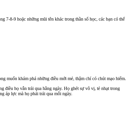
động 7-8-9 hoặc những mũi tên khác trong thần số học, các bạn có thể
n mong muốn khám phá những điều mới mẻ, thậm chí có chút mạo hiểm.
 điều họ vẫn trải qua hằng ngày. Họ ghét sự vô vị, tẻ nhạt trong
ng áp lực mà họ phải trải qua mỗi ngày.