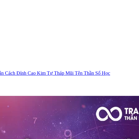
ân Cách
Đỉnh Cao Kim Tự Tháp
Mũi Tên Thần Số Học