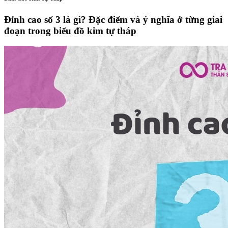
Đỉnh cao số 3 là gì? Đặc điểm và ý nghĩa ở từng giai
đoạn trong biểu đồ kim tự tháp