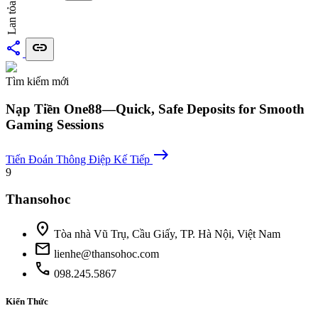
Lan tỏa
share
link
Tìm kiếm mới
Nạp Tiền One88—Quick, Safe Deposits for Smooth
Gaming Sessions
east
Tiến Đoán
Thông Điệp Kế Tiếp
9
Thansohoc
location_on
Tòa nhà Vũ Trụ, Cầu Giấy, TP. Hà Nội, Việt Nam
mail
lienhe@thansohoc.com
phone
098.245.5867
Kiến Thức