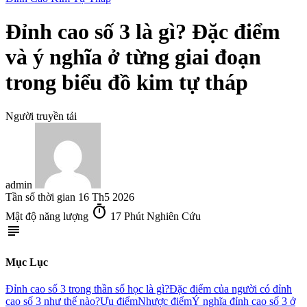
Đỉnh cao số 3 là gì? Đặc điểm
và ý nghĩa ở từng giai đoạn
trong biểu đồ kim tự tháp
Người truyền tải
admin
Tần số thời gian
16 Th5 2026
timer
Mật độ năng lượng
17 Phút Nghiên Cứu
subject
Mục Lục
Đỉnh cao số 3 trong thần số học là gì?
Đặc điểm của người có đỉnh
cao số 3 như thế nào?
Ưu điểm
Nhược điểm
Ý nghĩa đỉnh cao số 3 ở