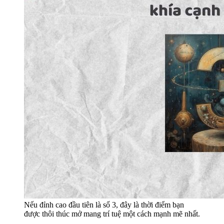
Nếu đỉnh cao đầu tiên là số 3, đây là thời điểm bạn
được thôi thúc mở mang trí tuệ một cách mạnh mẽ nhất.