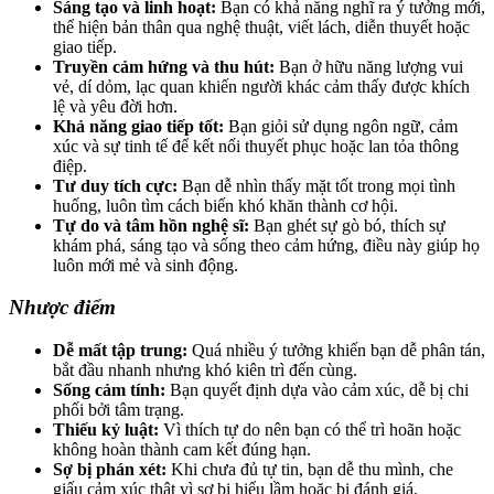
Sáng tạo và linh hoạt:
Bạn có khả năng nghĩ ra ý tưởng mới,
thể hiện bản thân qua nghệ thuật, viết lách, diễn thuyết hoặc
giao tiếp.
Truyền cảm hứng và thu hút:
Bạn ở hữu năng lượng vui
vẻ, dí dỏm, lạc quan khiến người khác cảm thấy được khích
lệ và yêu đời hơn.
Khả năng giao tiếp tốt:
Bạn giỏi sử dụng ngôn ngữ, cảm
xúc và sự tinh tế để kết nối thuyết phục hoặc lan tỏa thông
điệp.
Tư duy tích cực:
Bạn dễ nhìn thấy mặt tốt trong mọi tình
huống, luôn tìm cách biến khó khăn thành cơ hội.
Tự do và tâm hồn nghệ sĩ:
Bạn ghét sự gò bó, thích sự
khám phá, sáng tạo và sống theo cảm hứng, điều này giúp họ
luôn mới mẻ và sinh động.
Nhược điểm
Dễ mất tập trung:
Quá nhiều ý tưởng khiến bạn dễ phân tán,
bắt đầu nhanh nhưng khó kiên trì đến cùng.
Sống cảm tính:
Bạn quyết định dựa vào cảm xúc, dễ bị chi
phối bởi tâm trạng.
Thiếu kỷ luật:
Vì thích tự do nên bạn có thể trì hoãn hoặc
không hoàn thành cam kết đúng hạn.
Sợ bị phán xét:
Khi chưa đủ tự tin, bạn dễ thu mình, che
giấu cảm xúc thật vì sợ bị hiểu lầm hoặc bị đánh giá.