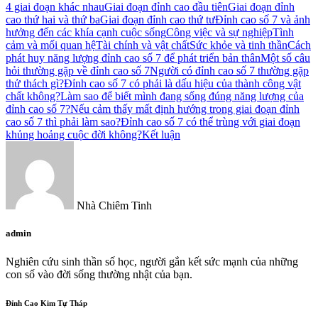
4 giai đoạn khác nhau
Giai đoạn đỉnh cao đầu tiên
Giai đoạn đỉnh
cao thứ hai và thứ ba
Giai đoạn đỉnh cao thứ tư
Đỉnh cao số 7 và ảnh
hưởng đến các khía cạnh cuộc sống
Công việc và sự nghiệp
Tình
cảm và mối quan hệ
Tài chính và vật chất
Sức khỏe và tinh thần
Cách
phát huy năng lượng đỉnh cao số 7 để phát triển bản thân
Một số câu
hỏi thường gặp về đỉnh cao số 7
Người có đỉnh cao số 7 thường gặp
thử thách gì?
Đỉnh cao số 7 có phải là dấu hiệu của thành công vật
chất không?
Làm sao để biết mình đang sống đúng năng lượng của
đỉnh cao số 7?
Nếu cảm thấy mất định hướng trong giai đoạn đỉnh
cao số 7 thì phải làm sao?
Đỉnh cao số 7 có thể trùng với giai đoạn
khủng hoảng cuộc đời không?
Kết luận
Nhà Chiêm Tinh
admin
Nghiên cứu sinh thần số học, người gắn kết sức mạnh của những
con số vào đời sống thường nhật của bạn.
Đỉnh Cao Kim Tự Tháp