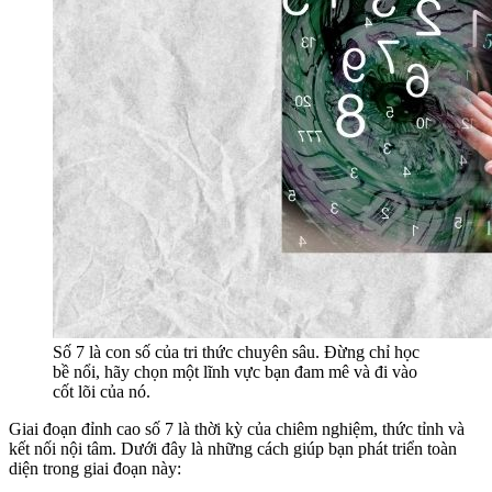
Số 7 là con số của tri thức chuyên sâu. Đừng chỉ học
bề nổi, hãy chọn một lĩnh vực bạn đam mê và đi vào
cốt lõi của nó.
Giai đoạn đỉnh cao số 7 là thời kỳ của chiêm nghiệm, thức tỉnh và
kết nối nội tâm. Dưới đây là những cách giúp bạn phát triển toàn
diện trong giai đoạn này: