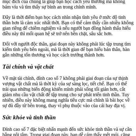
mục đích của chúng là giúp bạn học cách yêu thương mà không
bám víu và tìm thấy sự bình an trong chính mình.
Đây là thời điểm bạn học cách nhìn nhận tình yêu ở mức độ tinh
thần hơn là cảm xúc nhất thời. Bạn có thể cảm thấy cần nhiều không
gian riêng để chiêm nghiệm và nếu người bạn đồng hành thấu hiểu
điều này thì mối quan hệ sẽ trở nên bền chặt, sâu sắc hơn.
Đối với người độc thân, giai đoạn này không phải lúc tập trung tìm
kiếm tình yêu bên ngoài, mà là thời gian để bạn hiểu bản thân, hàn
gắn những tổn thương và học cách trưởng thành hơn.
Tài chính và vật chất
Về mặt tài chính, đỉnh cao số 7 không phải giai đoạn của sự thịnh
vượng vật chất mà là thời kỳ của sự sàng lọc, tiết chế. Bạn có thể
trải qua những biến động khiến mình phải sống tối giản hơn, cắt
giảm nhu cầu vật chất để tập trung cho sự phát triển tinh thần. Tuy
nhiên, điều này không mang nghĩa tiêu cực mà chính là bài học về
sự đủ đầy từ bên trong, thay vì phụ thuộc vào của cải hay địa vị.
Sức khỏe và tinh thần
Đỉnh cao số 7 đặc biệt nhấn mạnh đến sức khỏe tinh thần và sự cân
bằng nội tâm. Trong giai đoạn này, bạn dễ cảm thấy mệt mỏi, căng