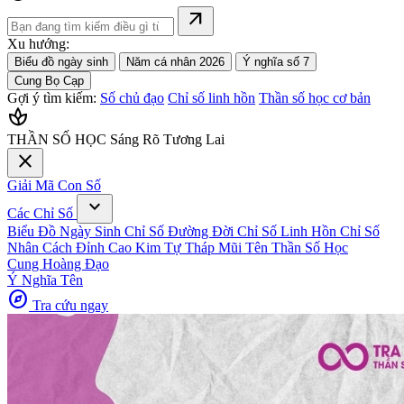
arrow_outward
Xu hướng:
Biểu đồ ngày sinh
Năm cá nhân 2026
Ý nghĩa số 7
Cung Bọ Cạp
Gợi ý tìm kiếm:
Số chủ đạo
Chỉ số linh hồn
Thần số học cơ bản
spa
THẦN SỐ HỌC
Sáng Rõ Tương Lai
close
Giải Mã Con Số
expand_more
Các Chỉ Số
Biểu Đồ Ngày Sinh
Chỉ Số Đường Đời
Chỉ Số Linh Hồn
Chỉ Số
Nhân Cách
Đỉnh Cao Kim Tự Tháp
Mũi Tên Thần Số Học
Cung Hoàng Đạo
Ý Nghĩa Tên
explore
Tra cứu ngay