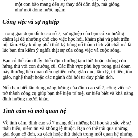
một cơn bão mang đến sự thay đổi dồn dập, mà giống
như một dòng nước ngầm
Công việc và sự nghiệp
Trong giai đoạn đỉnh cao số 7, sự nghiệp của bạn có xu hướng
chậm lại để nhường chỗ cho việc học hỏi, khám phá và phát triển
nội tâm. Đây không phải thời kỳ bùng nổ thành tích vật chất mà là
lúc bạn tìm kiếm ý nghĩa thật sự của công việc và cuộc sống.
Bạn có thể cảm thấy thiếu định hướng tạm thời hoặc không còn
hứng thú với con đường cũ. Các lĩnh vực phù hợp trong giai đoạn
này thường liên quan đến nghiên cứu, giáo dục, tâm lý, trị liệu, tôn
giáo, nghệ thuật hoặc các ngành đòi hỏi tư duy phân tích.
Nếu bạn biết tận dụng năng lượng của đỉnh cao số 7, công việc sẽ
trở thành công cụ giúp bạn thể hiện trí tuệ, sự hiểu biết và khả năng
định hướng người khác.
Tình cảm và mối quan hệ
Về tình cảm, đỉnh cao số 7 mang đến những bài học sâu sắc về sự
thấu hiểu, niềm tin và không lệ thuộc. Bạn có thể trải qua những
giai đoạn cô đơn, xa cách hoặc thử thách trong mối quan hệ nhưng