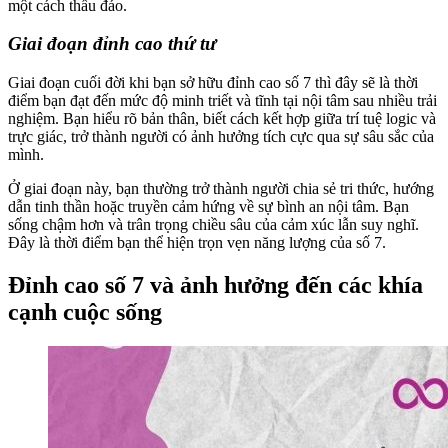
một cách thấu đáo.
Giai đoạn đỉnh cao thứ tư
Giai đoạn cuối đời khi bạn sở hữu đỉnh cao số 7 thì đây sẽ là thời
điểm bạn đạt đến mức độ minh triết và tĩnh tại nội tâm sau nhiều trải
nghiệm. Bạn hiểu rõ bản thân, biết cách kết hợp giữa trí tuệ logic và
trực giác, trở thành người có ảnh hưởng tích cực qua sự sâu sắc của
mình.
Ở giai đoạn này, bạn thường trở thành người chia sẻ tri thức, hướng
dẫn tinh thần hoặc truyền cảm hứng về sự bình an nội tâm. Bạn
sống chậm hơn và trân trọng chiều sâu của cảm xúc lẫn suy nghĩ.
Đây là thời điểm bạn thể hiện trọn vẹn năng lượng của số 7.
Đỉnh cao số 7 và ảnh hưởng đến các khía
cạnh cuộc sống