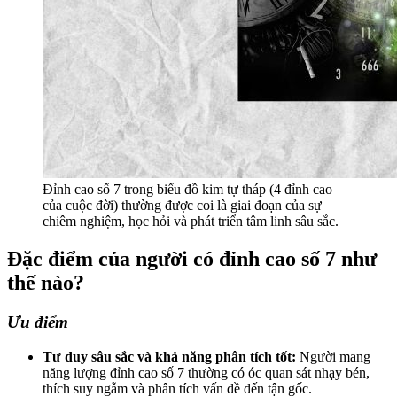
Đỉnh cao số 7 trong biểu đồ kim tự tháp (4 đỉnh cao
của cuộc đời) thường được coi là giai đoạn của sự
chiêm nghiệm, học hỏi và phát triển tâm linh sâu sắc.
Đặc điểm của người có đỉnh cao số 7 như
thế nào?
Ưu điểm
Tư duy sâu sắc và khả năng phân tích tốt:
Người mang
năng lượng đỉnh cao số 7 thường có óc quan sát nhạy bén,
thích suy ngẫm và phân tích vấn đề đến tận gốc.