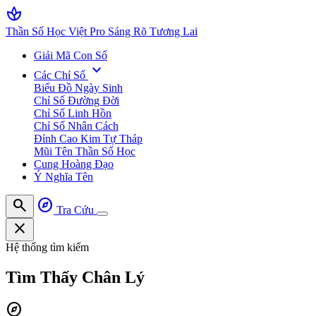
spa
Thần Số Học Việt Pro
Sáng Rõ Tương Lai
Giải Mã Con Số
expand_more
Các Chỉ Số
Biểu Đồ Ngày Sinh
Chỉ Số Đường Đời
Chỉ Số Linh Hồn
Chỉ Số Nhân Cách
Đỉnh Cao Kim Tự Tháp
Mũi Tên Thần Số Học
Cung Hoàng Đạo
Ý Nghĩa Tên
search
explore
Tra Cứu
close
Hệ thống tìm kiếm
Tìm Thấy
Chân Lý
explore