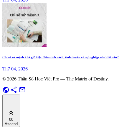
Chỉ số sứ mệnh 7 là gì? Đặc điểm tính cách, tình duyên và sự nghiệp như thế nào?
Th7 04, 2026
© 2026 Thần Số Học Việt Pro — The Matrix of Destiny.
public
share
mail
keyboard_double_arrow_up
00
Ascend