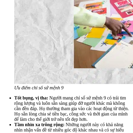
Ưu điểm chỉ số sứ mệnh 9
Tốt bụng, vị tha:
Người mang chỉ số sứ mệnh 9 có trái tim
rộng lượng và luôn sẵn sàng giúp đỡ người khác mà không
cần đền đáp. Họ thường tham gia vào các hoạt động từ thiện.
Họ sẵn lòng chia sẻ tiền bạc, công sức và thời gian của mình
để làm cho thế giới trở nên tốt đẹp hơn.
Tầm nhìn xa trông rộng:
Những người này có khả năng
nhìn nhận vấn đề từ nhiều góc độ khác nhau và có sự hiểu