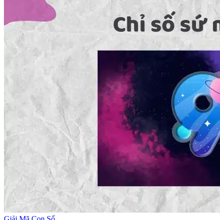
Giải Mã Con Số