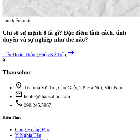
Tìm kiếm mới
Chỉ số sứ mệnh 8 là gì? Đặc điểm tính cách, tình
duyên và sự nghiệp như thế nào?
east
Tiến Đoán
Thông Điệp Kế Tiếp
9
Thansohoc
location_on
Tòa nhà Vũ Trụ, Cầu Giấy, TP. Hà Nội, Việt Nam
mail
lienhe@thansohoc.com
phone
098.245.5867
Kiến Thức
Cung Hoàng Đạo
Ý Nghĩa Tên