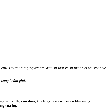
ứu. Họ là những người tìm kiếm sự thật và sự hiểu biết sâu rộng về
ạn cùng khám phá.
cuộc sống. Họ can đảm, thích nghiên cứu và có khả năng
ống của họ.