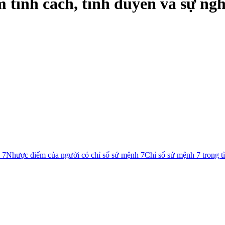
m tính cách, tình duyên và sự ng
 7
Nhược điểm của người có chỉ số sứ mệnh 7
Chỉ số sứ mệnh 7 trong t