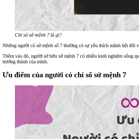
Chỉ số sứ mệnh 7 là gì?
Những người có sứ mệnh số 7 thường có sự yêu thích mãnh liệt đối với
Thêm vào đó, người sở hữu sứ mệnh 7 có nhiều kinh nghiệm sống quý 
trưởng thành của mình.
Ưu điểm của người có chỉ số sứ mệnh 7