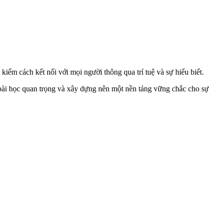
iếm cách kết nối với mọi người thông qua trí tuệ và sự hiểu biết.
bài học quan trọng và xây dựng nên một nền tảng vững chắc cho sự