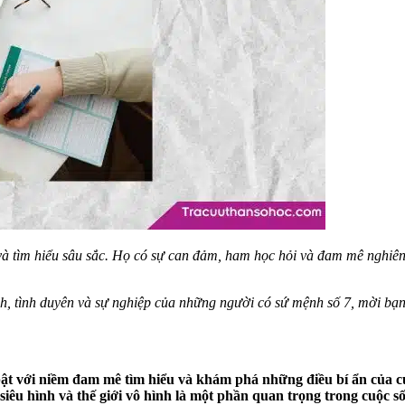
à tìm hiểu sâu sắc. Họ có sự can đảm, ham học hỏi và đam mê nghiên c
ách, tình duyên và sự nghiệp của những người có sứ mệnh số 7, mời b
 bật với niềm đam mê tìm hiểu và khám phá những điều bí ẩn của 
siêu hình và thế giới vô hình là một phần quan trọng trong cuộc s