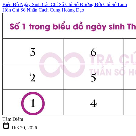
Biểu Đồ Ngày Sinh
Các Chỉ Số
Chỉ Số Đường Đời
Chỉ Số Linh
Hồn
Chỉ Số Nhân Cách
Cung Hoàng Đạo
Tâm Điểm
calendar_month
Th3 20, 2026