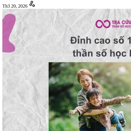
scatter_plot
Th3 20, 2026