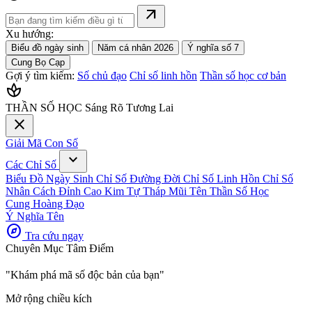
arrow_outward
Xu hướng:
Biểu đồ ngày sinh
Năm cá nhân 2026
Ý nghĩa số 7
Cung Bọ Cạp
Gợi ý tìm kiếm:
Số chủ đạo
Chỉ số linh hồn
Thần số học cơ bản
spa
THẦN SỐ HỌC
Sáng Rõ Tương Lai
close
Giải Mã Con Số
expand_more
Các Chỉ Số
Biểu Đồ Ngày Sinh
Chỉ Số Đường Đời
Chỉ Số Linh Hồn
Chỉ Số
Nhân Cách
Đỉnh Cao Kim Tự Tháp
Mũi Tên Thần Số Học
Cung Hoàng Đạo
Ý Nghĩa Tên
explore
Tra cứu ngay
Chuyên Mục Tâm Điểm
"Khám phá mã số độc bản của bạn"
Mở rộng chiều kích