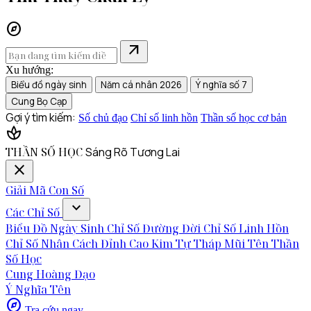
explore
arrow_outward
Xu hướng:
Biểu đồ ngày sinh
Năm cá nhân 2026
Ý nghĩa số 7
Cung Bọ Cạp
Gợi ý tìm kiếm:
Số chủ đạo
Chỉ số linh hồn
Thần số học cơ bản
spa
THẦN SỐ HỌC
Sáng Rõ Tương Lai
close
Giải Mã Con Số
expand_more
Các Chỉ Số
Biểu Đồ Ngày Sinh
Chỉ Số Đường Đời
Chỉ Số Linh Hồn
Chỉ Số Nhân Cách
Đỉnh Cao Kim Tự Tháp
Mũi Tên Thần
Số Học
Cung Hoàng Đạo
Ý Nghĩa Tên
explore
Tra cứu ngay