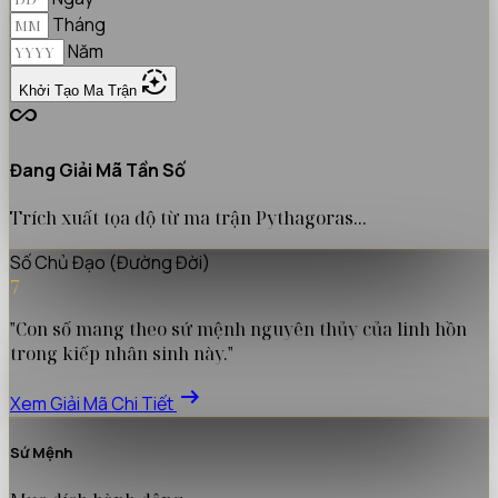
Tháng
Năm
auto_mode
Khởi Tạo Ma Trận
all_inclusive
Đang Giải Mã Tần Số
Trích xuất tọa độ từ ma trận Pythagoras...
Số Chủ Đạo (Đường Đời)
7
"Con số mang theo sứ mệnh nguyên thủy của linh hồn
trong kiếp nhân sinh này."
arrow_right_alt
Xem Giải Mã Chi Tiết
Sứ Mệnh