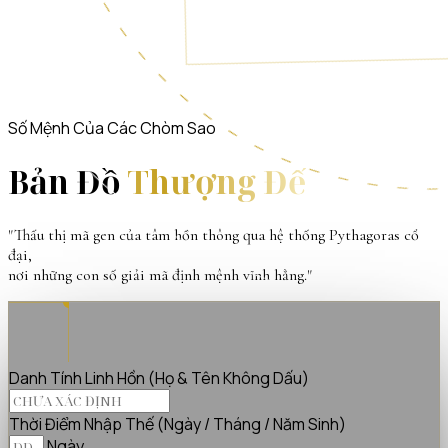
Số Mệnh Của Các Chòm Sao
Bản Đồ
Thượng Đế
"Thấu thị mã gen của tâm hồn thông qua hệ thống Pythagoras cổ
đại,
nơi những con số giải mã định mệnh vĩnh hằng."
Danh Tính Linh Hồn (Họ & Tên Không Dấu)
Thời Điểm Nhập Thế (Ngày / Tháng / Năm Sinh)
Ngày