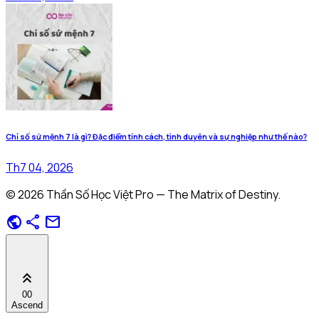
Chỉ số sứ mệnh 7 là gì? Đặc điểm tính cách, tình duyên và sự nghiệp như thế nào?
Th7 04, 2026
© 2026 Thần Số Học Việt Pro — The Matrix of Destiny.
public
share
mail
keyboard_double_arrow_up
00
Ascend