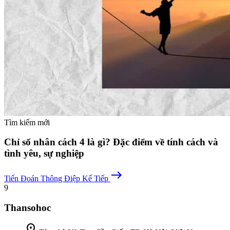
Tìm kiếm mới
Chỉ số nhân cách 4 là gì? Đặc điểm về tính cách và
tình yêu, sự nghiệp
east
Tiến Đoán
Thông Điệp Kế Tiếp
9
Thansohoc
location_on