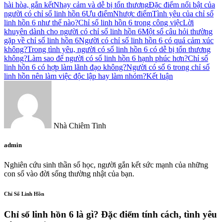
hài hòa, gắn kết
Nhạy cảm và dễ bị tổn thương
Đặc điểm nổi bật của
người có chỉ số linh hồn 6
Ưu điểm
Nhược điểm
Tình yêu của chỉ số
linh hồn 6 như thế nào?
Chỉ số linh hồn 6 trong công việc
Lời
khuyên dành cho người có chỉ số linh hồn 6
Một số câu hỏi thường
gặp về chỉ số linh hồn 6
Người có chỉ số linh hồn 6 có quá cảm xúc
không?
Trong tình yêu, người có số linh hồn 6 có dễ bị tổn thương
không?
Làm sao để người có số linh hồn 6 hạnh phúc hơn?
Chỉ số
linh hồn 6 có hợp làm lãnh đạo không?
Người có số 6 trong chỉ số
linh hồn nên làm việc độc lập hay làm nhóm?
Kết luận
Nhà Chiêm Tinh
admin
Nghiên cứu sinh thần số học, người gắn kết sức mạnh của những
con số vào đời sống thường nhật của bạn.
Chỉ Số Linh Hồn
Chỉ số linh hồn 6 là gì? Đặc điểm tính cách, tình yêu