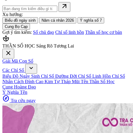
arrow_outward
Xu hướng:
Biểu đồ ngày sinh
Năm cá nhân 2026
Ý nghĩa số 7
Cung Bọ Cạp
Gợi ý tìm kiếm:
Số chủ đạo
Chỉ số linh hồn
Thần số học cơ bản
spa
THẦN SỐ HỌC
Sáng Rõ Tương Lai
close
Giải Mã Con Số
expand_more
Các Chỉ Số
Biểu Đồ Ngày Sinh
Chỉ Số Đường Đời
Chỉ Số Linh Hồn
Chỉ Số
Nhân Cách
Đỉnh Cao Kim Tự Tháp
Mũi Tên Thần Số Học
Cung Hoàng Đạo
Ý Nghĩa Tên
explore
Tra cứu ngay