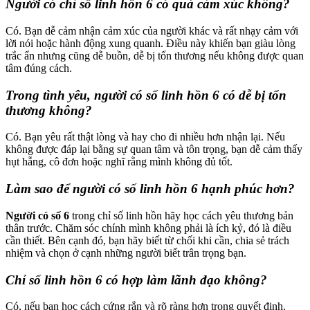
Người có chỉ số linh hồn 6 có quá cảm xúc không?
Có. Bạn dễ cảm nhận cảm xúc của người khác và rất nhạy cảm với
lời nói hoặc hành động xung quanh. Điều này khiến bạn giàu lòng
trắc ẩn nhưng cũng dễ buồn, dễ bị tổn thương nếu không được quan
tâm đúng cách.
Trong tình yêu, người có số linh hồn 6 có dễ bị tổn
thương không?
Có. Bạn yêu rất thật lòng và hay cho đi nhiều hơn nhận lại. Nếu
không được đáp lại bằng sự quan tâm và tôn trọng, bạn dễ cảm thấy
hụt hẫng, cô đơn hoặc nghĩ rằng mình không đủ tốt.
Làm sao để người có số linh hồn 6 hạnh phúc hơn?
Người có số 6
trong chỉ số linh hồn hãy học cách yêu thương bản
thân trước. Chăm sóc chính mình không phải là ích kỷ, đó là điều
cần thiết. Bên cạnh đó, bạn hãy biết từ chối khi cần, chia sẻ trách
nhiệm và chọn ở cạnh những người biết trân trọng bạn.
Chỉ số linh hồn 6 có hợp làm lãnh đạo không?
Có, nếu bạn học cách cứng rắn và rõ ràng hơn trong quyết định.