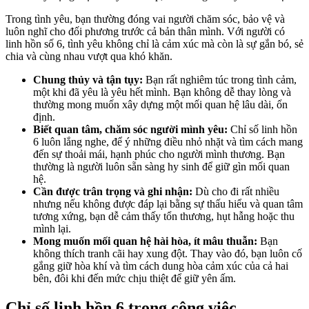
Trong tình yêu, bạn thường đóng vai người chăm sóc, bảo vệ và
luôn nghĩ cho đối phương trước cả bản thân mình. Với người có
linh hồn số 6, tình yêu không chỉ là cảm xúc mà còn là sự gắn bó, sẻ
chia và cùng nhau vượt qua khó khăn.
Chung thủy và tận tụy:
Bạn rất nghiêm túc trong tình cảm,
một khi đã yêu là yêu hết mình. Bạn không dễ thay lòng và
thường mong muốn xây dựng một mối quan hệ lâu dài, ổn
định.
Biết quan tâm, chăm sóc người mình yêu:
Chỉ số linh hồn
6 luôn lắng nghe, để ý những điều nhỏ nhặt và tìm cách mang
đến sự thoải mái, hạnh phúc cho người mình thương. Bạn
thường là người luôn sẵn sàng hy sinh để giữ gìn mối quan
hệ.
Cần được trân trọng và ghi nhận:
Dù cho đi rất nhiều
nhưng nếu không được đáp lại bằng sự thấu hiểu và quan tâm
tương xứng, bạn dễ cảm thấy tổn thương, hụt hẫng hoặc thu
mình lại.
Mong muốn mối quan hệ hài hòa, ít mâu thuẫn:
Bạn
không thích tranh cãi hay xung đột. Thay vào đó, bạn luôn cố
gắng giữ hòa khí và tìm cách dung hòa cảm xúc của cả hai
bên, đôi khi đến mức chịu thiệt để giữ yên ấm.
Chỉ số linh hồn 6 trong công việc