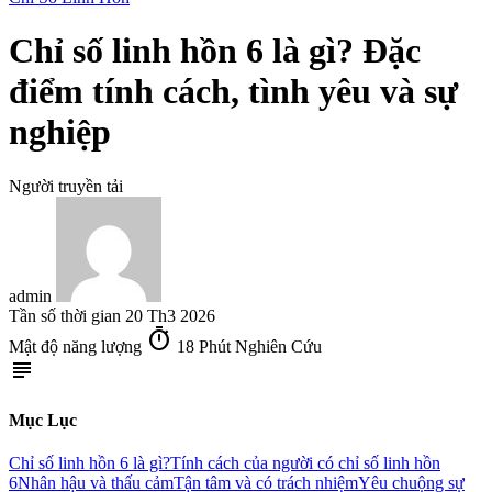
Chỉ số linh hồn 6 là gì? Đặc
điểm tính cách, tình yêu và sự
nghiệp
Người truyền tải
admin
Tần số thời gian
20 Th3 2026
timer
Mật độ năng lượng
18 Phút Nghiên Cứu
subject
Mục Lục
Chỉ số linh hồn 6 là gì?
Tính cách của người có chỉ số linh hồn
6
Nhân hậu và thấu cảm
Tận tâm và có trách nhiệm
Yêu chuộng sự