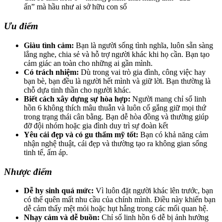
ấn” mà hầu như ai sở hữu con số
Ưu điểm
Giàu tình cảm:
Bạn là người sống tình nghĩa, luôn sẵn sàng
lắng nghe, chia sẻ và hỗ trợ người khác khi họ cần. Bạn tạo
cảm giác an toàn cho những ai gần mình.
Có trách nhiệm:
Dù trong vai trò gia đình, công việc hay
bạn bè, bạn đều là người hết mình và giữ lời. Bạn thường là
chỗ dựa tinh thần cho người khác.
Biết cách xây dựng sự hòa hợp:
Người mang chỉ số linh
hồn 6 không thích mâu thuẫn và luôn cố gắng giữ mọi thứ
trong trạng thái cân bằng. Bạn dễ hòa đồng và thường giúp
đỡ đội nhóm hoặc gia đình duy trì sự đoàn kết
Yêu cái đẹp và có gu thẩm mỹ tốt:
Bạn có khả năng cảm
nhận nghệ thuật, cái đẹp và thường tạo ra không gian sống
tinh tế, ấm áp.
Nhược điểm
Dễ hy sinh quá mức:
Vì luôn đặt người khác lên trước, bạn
có thể quên mất nhu cầu của chính mình. Điều này khiến bạn
dễ cảm thấy mệt mỏi hoặc hụt hẫng trong các mối quan hệ.
Nhạy cảm và dễ buồn:
Chỉ số linh hồn 6 dễ bị ảnh hưởng