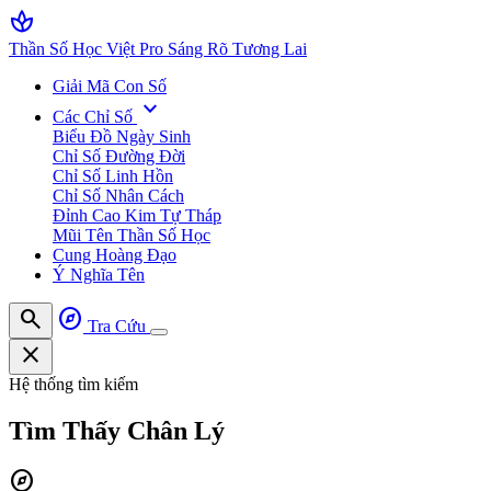
spa
Thần Số Học Việt Pro
Sáng Rõ Tương Lai
Giải Mã Con Số
expand_more
Các Chỉ Số
Biểu Đồ Ngày Sinh
Chỉ Số Đường Đời
Chỉ Số Linh Hồn
Chỉ Số Nhân Cách
Đỉnh Cao Kim Tự Tháp
Mũi Tên Thần Số Học
Cung Hoàng Đạo
Ý Nghĩa Tên
search
explore
Tra Cứu
close
Hệ thống tìm kiếm
Tìm Thấy
Chân Lý
explore