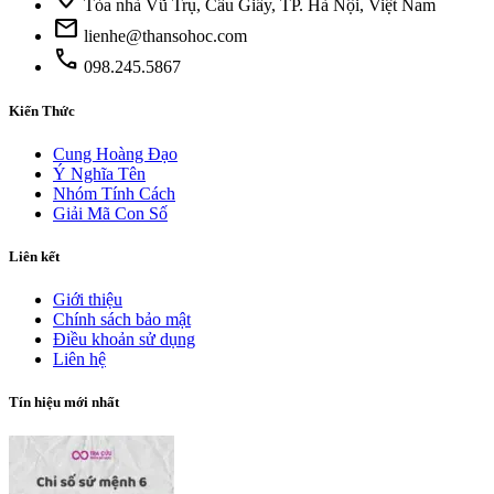
Tòa nhà Vũ Trụ, Cầu Giấy, TP. Hà Nội, Việt Nam
mail
lienhe@thansohoc.com
phone
098.245.5867
Kiến Thức
Cung Hoàng Đạo
Ý Nghĩa Tên
Nhóm Tính Cách
Giải Mã Con Số
Liên kết
Giới thiệu
Chính sách bảo mật
Điều khoản sử dụng
Liên hệ
Tín hiệu mới nhất