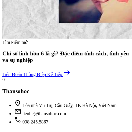
Tìm kiếm mới
Chỉ số linh hồn 6 là gì? Đặc điểm tính cách, tình yêu
và sự nghiệp
east
Tiến Đoán
Thông Điệp Kế Tiếp
9
Thansohoc
location_on
Tòa nhà Vũ Trụ, Cầu Giấy, TP. Hà Nội, Việt Nam
mail
lienhe@thansohoc.com
phone
098.245.5867