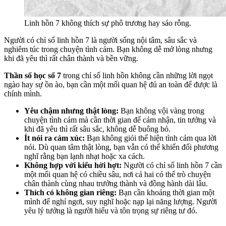
Linh hồn 7 không thích sự phô trương hay sáo rỗng.
Người có chỉ số linh hồn 7 là người sống nội tâm, sâu sắc và
nghiêm túc trong chuyện tình cảm. Bạn không dễ mở lòng nhưng
khi đã yêu thì rất chân thành và bền vững.
Thần số học số 7
trong chỉ số linh hồn không cần những lời ngọt
ngào hay sự ồn ào, bạn cần một mối quan hệ đủ an toàn để được là
chính mình.
Yêu chậm nhưng thật lòng:
Bạn không vội vàng trong
chuyện tình cảm mà cần thời gian để cảm nhận, tin tưởng và
khi đã yêu thì rất sâu sắc, không dễ buông bỏ.
Ít nói ra cảm xúc:
Bạn không giỏi thể hiện tình cảm qua lời
nói. Dù quan tâm thật lòng, bạn vẫn có thể khiến đối phương
nghĩ rằng bạn lạnh nhạt hoặc xa cách.
Không hợp với kiểu hời hợt:
Người có chỉ số linh hồn 7 cần
một mối quan hệ có chiều sâu, nơi cả hai có thể trò chuyện
chân thành cùng nhau trưởng thành và đồng hành dài lâu.
Thích có không gian riêng:
Bạn cần khoảng thời gian một
mình để nghỉ ngơi, suy nghĩ hoặc nạp lại năng lượng. Người
yêu lý tưởng là người hiểu và tôn trọng sự riêng tư đó.