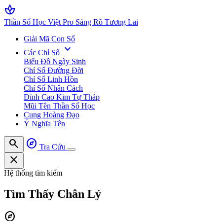
spa
Thần Số Học Việt Pro
Sáng Rõ Tương Lai
Giải Mã Con Số
expand_more
Các Chỉ Số
Biểu Đồ Ngày Sinh
Chỉ Số Đường Đời
Chỉ Số Linh Hồn
Chỉ Số Nhân Cách
Đỉnh Cao Kim Tự Tháp
Mũi Tên Thần Số Học
Cung Hoàng Đạo
Ý Nghĩa Tên
search
explore
Tra Cứu
close
Hệ thống tìm kiếm
Tìm Thấy
Chân Lý
explore