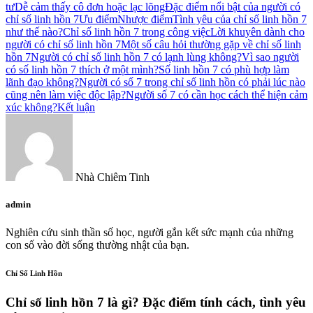
tư
Dễ cảm thấy cô đơn hoặc lạc lõng
Đặc điểm nổi bật của người có
chỉ số linh hồn 7
Ưu điểm
Nhược điểm
Tình yêu của chỉ số linh hồn 7
như thế nào?
Chỉ số linh hồn 7 trong công việc
Lời khuyên dành cho
người có chỉ số linh hồn 7
Một số câu hỏi thường gặp về chỉ số linh
hồn 7
Người có chỉ số linh hồn 7 có lạnh lùng không?
Vì sao người
có số linh hồn 7 thích ở một mình?
Số linh hồn 7 có phù hợp làm
lãnh đạo không?
Người có số 7 trong chỉ số linh hồn có phải lúc nào
cũng nên làm việc độc lập?
Người số 7 có cần học cách thể hiện cảm
xúc không?
Kết luận
Nhà Chiêm Tinh
admin
Nghiên cứu sinh thần số học, người gắn kết sức mạnh của những
con số vào đời sống thường nhật của bạn.
Chỉ Số Linh Hồn
Chỉ số linh hồn 7 là gì? Đặc điểm tính cách, tình yêu