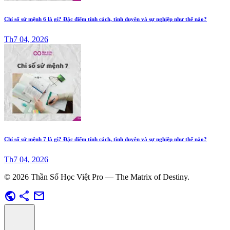
Chỉ số sứ mệnh 6 là gì? Đặc điểm tính cách, tình duyên và sự nghiệp như thế nào?
Th7 04, 2026
Chỉ số sứ mệnh 7 là gì? Đặc điểm tính cách, tình duyên và sự nghiệp như thế nào?
Th7 04, 2026
© 2026 Thần Số Học Việt Pro — The Matrix of Destiny.
public
share
mail