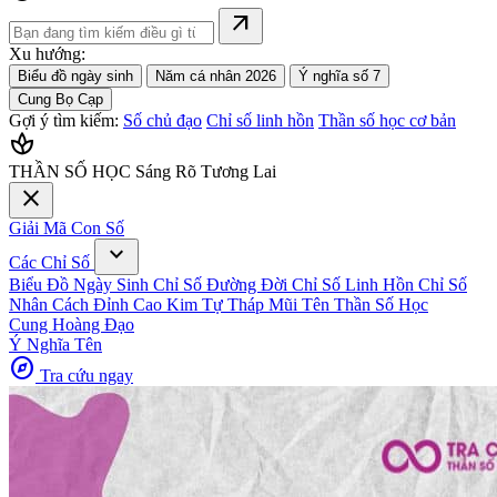
arrow_outward
Xu hướng:
Biểu đồ ngày sinh
Năm cá nhân 2026
Ý nghĩa số 7
Cung Bọ Cạp
Gợi ý tìm kiếm:
Số chủ đạo
Chỉ số linh hồn
Thần số học cơ bản
spa
THẦN SỐ HỌC
Sáng Rõ Tương Lai
close
Giải Mã Con Số
expand_more
Các Chỉ Số
Biểu Đồ Ngày Sinh
Chỉ Số Đường Đời
Chỉ Số Linh Hồn
Chỉ Số
Nhân Cách
Đỉnh Cao Kim Tự Tháp
Mũi Tên Thần Số Học
Cung Hoàng Đạo
Ý Nghĩa Tên
explore
Tra cứu ngay