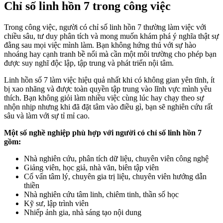
Chỉ số linh hồn 7 trong công việc
Trong công việc, người có chỉ số linh hồn 7 thường làm việc với
chiều sâu, tư duy phân tích và mong muốn khám phá ý nghĩa thật sự
đằng sau mọi việc mình làm. Bạn không hứng thú với sự hào
nhoáng hay cạnh tranh bề nổi mà cần một môi trường cho phép bạn
được suy nghĩ độc lập, tập trung và phát triển nội tâm.
Linh hồn số 7 làm việc hiệu quả nhất khi có không gian yên tĩnh, ít
bị xao nhãng và được toàn quyền tập trung vào lĩnh vực mình yêu
thích. Bạn không giỏi làm nhiều việc cùng lúc hay chạy theo sự
nhộn nhịp nhưng khi đã đặt tâm vào điều gì, bạn sẽ nghiên cứu rất
sâu và làm với sự tỉ mỉ cao.
Một số nghề nghiệp phù hợp với người có chỉ số linh hồn 7
gồm:
Nhà nghiên cứu, phân tích dữ liệu, chuyên viên công nghệ
Giảng viên, học giả, nhà văn, biên tập viên
Cố vấn tâm lý, chuyên gia trị liệu, chuyên viên hướng dẫn
thiền
Nhà nghiên cứu tâm linh, chiêm tinh, thần số học
Kỹ sư, lập trình viên
Nhiếp ảnh gia, nhà sáng tạo nội dung