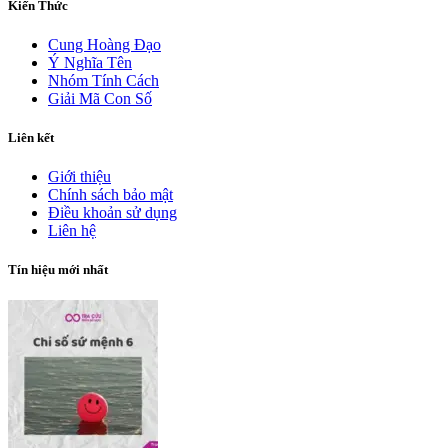
Kiến Thức
Cung Hoàng Đạo
Ý Nghĩa Tên
Nhóm Tính Cách
Giải Mã Con Số
Liên kết
Giới thiệu
Chính sách bảo mật
Điều khoản sử dụng
Liên hệ
Tín hiệu mới nhất