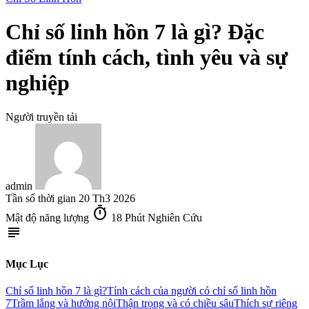
Chỉ số linh hồn 7 là gì? Đặc
điểm tính cách, tình yêu và sự
nghiệp
Người truyền tải
admin
Tần số thời gian
20 Th3 2026
timer
Mật độ năng lượng
18 Phút Nghiên Cứu
subject
Mục Lục
Chỉ số linh hồn 7 là gì?
Tính cách của người có chỉ số linh hồn
7
Trầm lắng và hướng nội
Thận trọng và có chiều sâu
Thích sự riêng