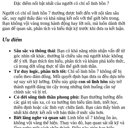
Đặc điểm nổi bật nhất của người có chỉ số linh hồn 7
Người có chỉ số linh hồn 7 thường được biết đến với nội tâm sâu
sắc, suy nghĩ thấu đáo và khả năng kết nối với thế giới bên trong.
Bạn không vội vàng trong hành động hay lời nói, mà luôn dành thời
gian để quan sát, phân tích và hiểu thật kỹ trước khi đưa ra kết luận.
Ưu điểm
Sâu sắc và thông thái
: Bạn có khả năng nhìn nhận vấn đề từ
góc nhìn rất khác, thường là chiều sâu mà người khác không
để ý tới. Bạn thích tìm hiểu, phân tích và khám phá kiến thức,
cả trong đời sống thực tế lẫn thế giới tinh thần.
Tư duy logic, phân tích tốt:
Chỉ số linh hồn 7 không dễ bị
cuốn theo đám đông. Mỗi quyết định bạn đưa ra đều dựa trên
sự suy xét kỹ lưỡng. Điều này giúp
con số linh hồn
này trở
thành người đáng tin cậy trong những tình huống cần sự
chính xác và lý trí.
Có đời sống tinh thần phong phú:
Bạn thường hướng đến
các giá trị sâu xa, có xu hướng tìm hiểu tâm linh, triết học,
thiền định hoặc các lĩnh vực chữa lành. Bạn cảm thấy bình an
nhất khi được kết nối với bản thân ở mức sâu hơn.
Biết lắng nghe và quan sát:
Linh hồn số 7 không ồn ào,
không vội vàng thể hiện. Thay vào đó, bạn quan sát rất kỹ và
lắng nghe một cách chân thành. Điều này giúp bạn hiểu