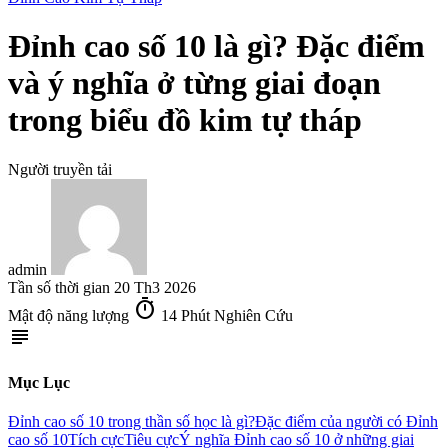
Đỉnh cao số 10 là gì? Đặc điểm
và ý nghĩa ở từng giai đoạn
trong biểu đồ kim tự tháp
Người truyền tải
admin
Tần số thời gian
20 Th3 2026
timer
Mật độ năng lượng
14 Phút Nghiên Cứu
subject
Mục Lục
Đỉnh cao số 10 trong thần số học là gì?
Đặc điểm của người có Đỉnh
cao số 10
Tích cực
Tiêu cực
Ý nghĩa Đỉnh cao số 10 ở những giai