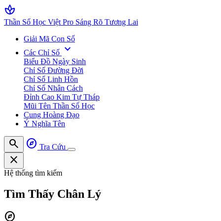
spa
Thần Số Học Việt Pro
Sáng Rõ Tương Lai
Giải Mã Con Số
expand_more
Các Chỉ Số
Biểu Đồ Ngày Sinh
Chỉ Số Đường Đời
Chỉ Số Linh Hồn
Chỉ Số Nhân Cách
Đỉnh Cao Kim Tự Tháp
Mũi Tên Thần Số Học
Cung Hoàng Đạo
Ý Nghĩa Tên
search
explore
Tra Cứu
close
Hệ thống tìm kiếm
Tìm Thấy
Chân Lý
explore